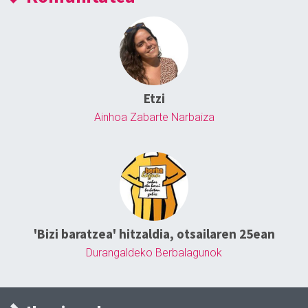
Etzi
Ainhoa Zabarte Narbaiza
'Bizi baratzea' hitzaldia, otsailaren 25ean
Durangaldeko Berbalagunok