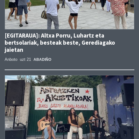
[EGITARAUA]: Altxa Porru, Luhartz eta
bertsolariak, besteak beste, Gerediagako
jaietan
Anboto
uzt 21
ABADIÑO