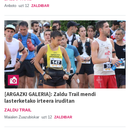
Anboto
uzt 12
ZALDIBAR
[ARGAZKI GALERIA]: Zaldu Trail mendi
lasterketako irteera iruditan
ZALDU TRAIL
Maialen Zuazubiskar
uzt 12
ZALDIBAR