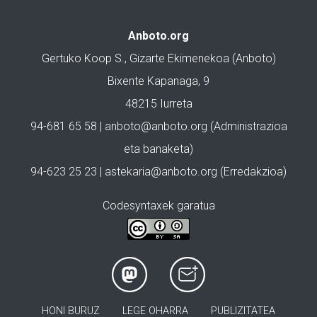
Anboto.org
Gertuko Koop S., Gizarte Ekimenekoa (Anboto)
Bixente Kapanaga, 9
48215 Iurreta
94-681 65 58 |
anboto@anboto.org
(Administrazioa
eta banaketa)
94-623 25 23 |
astekaria@anboto.org
(Erredakzioa)
Codesyntaxek garatua
HONI BURUZ
LEGE OHARRA
PUBLIZITATEA