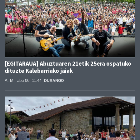
[EGITARAUA] Abuztuaren 21etik 25era ospatuko
dituzte Kalebarriako jaiak
A. M.
abu 06, 11:44
DURANGO