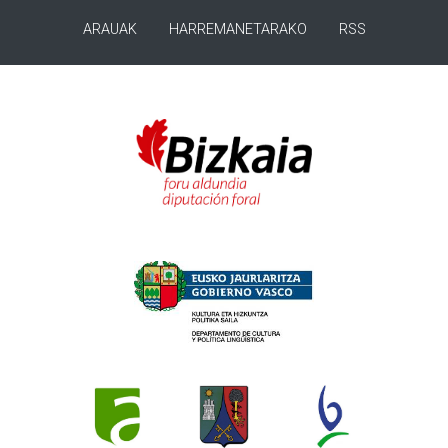
ARAUAK
HARREMANETARAKO
RSS