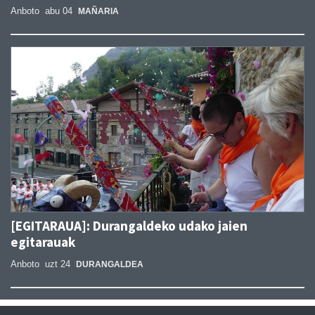
Anboto
abu 04
MAÑARIA
[EGITARAUA]: Durangaldeko udako jaien
egitarauak
Anboto
uzt 24
DURANGALDEA