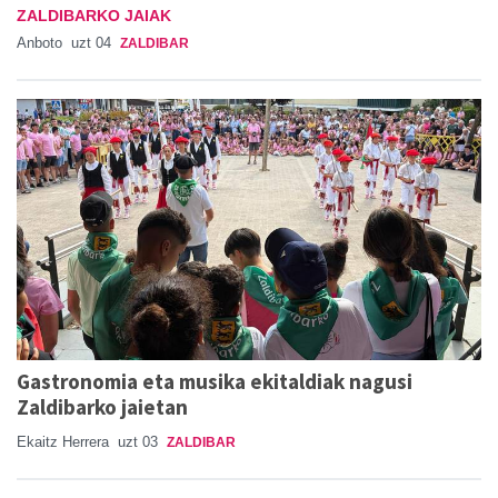
ZALDIBARKO JAIAK
Anboto
uzt 04
ZALDIBAR
Gastronomia eta musika ekitaldiak nagusi
Zaldibarko jaietan
Ekaitz Herrera
uzt 03
ZALDIBAR