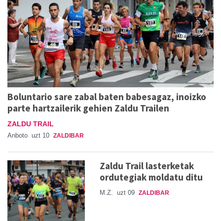
Boluntario sare zabal baten babesagaz, inoizko
parte hartzailerik gehien Zaldu Trailen
ZALDU TRAIL
Anboto
uzt 10
ZALDIBAR
Zaldu Trail lasterketak
ordutegiak moldatu ditu
M.Z.
uzt 09
ZALDIBAR