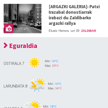
[ARGAZKI GALERIA]: Patxi
Irazabal donostiarrak
irabazi du Zaldibarko
argazki rallya
Ekaitz Herrera
uzt 09
ZALDIBAR
Eguraldia
Min:
16ºC
OSTIRALA
7
Max:
29ºC
Min:
16ºC
LARUNBATA
8
Max:
34ºC
Min:
18ºC