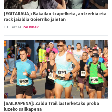
[EGITARAUA]: Bakailao txapelketa, antzerkia eta
rock jaialdia Goierriko jaietan
E.H.
uzt 14
ZALDIBAR
[SAILKAPENA]: Zaldu Trail lasterketako proba
luzeko sailkapena