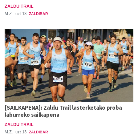
ZALDU TRAIL
M.Z.
uzt 13
ZALDIBAR
[SAILKAPENA]: Zaldu Trail lasterketako proba
laburreko sailkapena
ZALDU TRAIL
M.Z.
uzt 13
ZALDIBAR