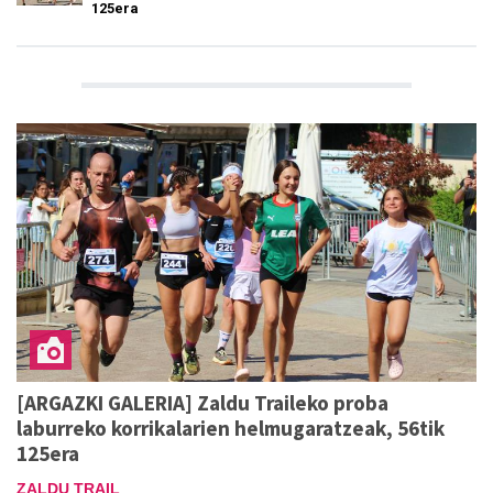
125era
[ARGAZKI GALERIA] Zaldu Traileko proba
laburreko korrikalarien helmugaratzeak, 56tik
125era
ZALDU TRAIL