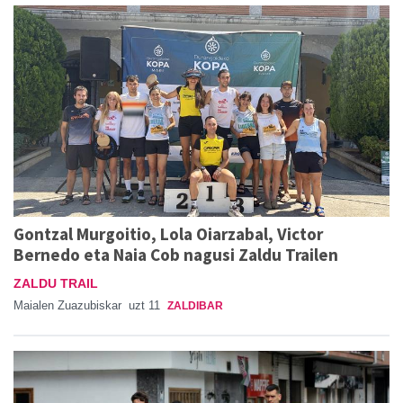
Gontzal Murgoitio, Lola Oiarzabal, Victor
Bernedo eta Naia Cob nagusi Zaldu Trailen
ZALDU TRAIL
Maialen Zuazubiskar
uzt 11
ZALDIBAR