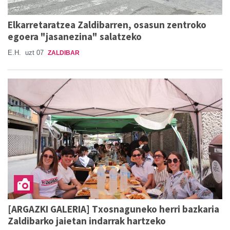
Elkarretaratzea Zaldibarren, osasun zentroko
egoera "jasanezina" salatzeko
E.H.
uzt 07
ZALDIBAR
[ARGAZKI GALERIA] Txosnaguneko herri bazkaria
Zaldibarko jaietan indarrak hartzeko