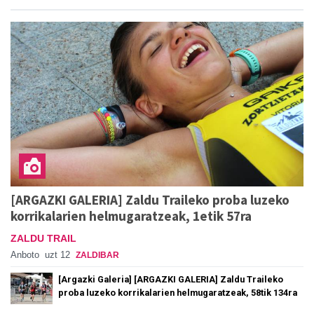
[ARGAZKI GALERIA] Zaldu Traileko proba luzeko
korrikalarien helmugaratzeak, 1etik 57ra
ZALDU TRAIL
Anboto
uzt 12
ZALDIBAR
[Argazki Galeria] [ARGAZKI GALERIA] Zaldu Traileko
proba luzeko korrikalarien helmugaratzeak, 58tik 134ra