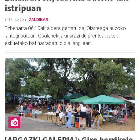
istripuan
E.H.
uzt 27
ZALDIBAR
Ezbeharra 06:10ak aldera gertatu da, Olarreaga auzoko
lantegi batean. Osalanek jakinarazi du prentsa batek
eskuetako bat harrapatu diola langileari.
[ARGAZKI GALERIA]: Giro herrikoia