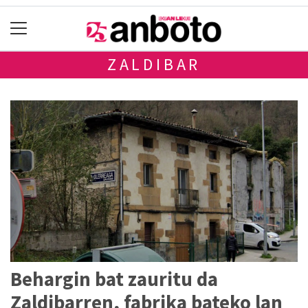
ZALDIBAR
Behargin bat zauritu da
Zaldibarren, fabrika bateko lan