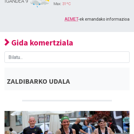
IGANDEA
9
Max:
31ºC
AEMET
-ek emandako informazioa
Gida komertziala
ZALDIBARKO UDALA