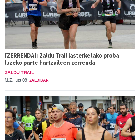
[ZERRENDA]: Zaldu Trail lasterketako proba
luzeko parte hartzaileen zerrenda
ZALDU TRAIL
M.Z.
uzt 08
ZALDIBAR