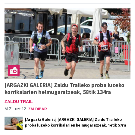
[ARGAZKI GALERIA] Zaldu Traileko proba luzeko
korrikalarien helmugaratzeak, 58tik 134ra
ZALDU TRAIL
M.Z.
uzt 12
ZALDIBAR
[Argazki Galeria] [ARGAZKI GALERIA] Zaldu Traileko
proba luzeko korrikalarien helmugaratzeak, 1etik 57ra