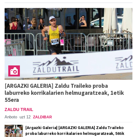
[ARGAZKI GALERIA] Zaldu Traileko proba
laburreko korrikalarien helmugaratzeak, 1etik
55era
ZALDU TRAIL
Anboto
uzt 12
ZALDIBAR
[Argazki Galeria] [ARGAZKI GALERIA] Zaldu Traileko
proba laburreko korrikalarien helmugaratzeak, 56tik