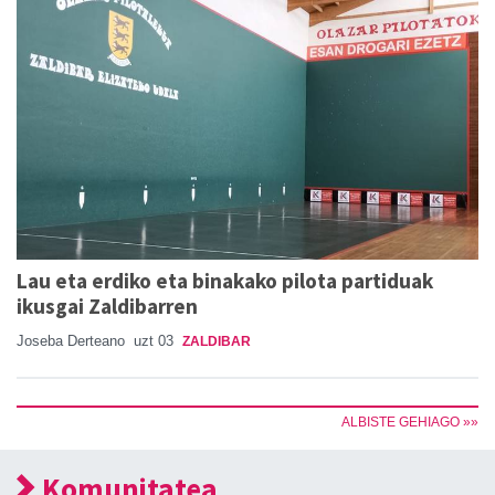
Lau eta erdiko eta binakako pilota partiduak
ikusgai Zaldibarren
Joseba Derteano
uzt 03
ZALDIBAR
ALBISTE GEHIAGO »»
Komunitatea