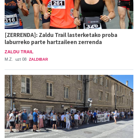
[ZERRENDA]: Zaldu Trail lasterketako proba
laburreko parte hartzaileen zerrenda
ZALDU TRAIL
M.Z.
uzt 08
ZALDIBAR