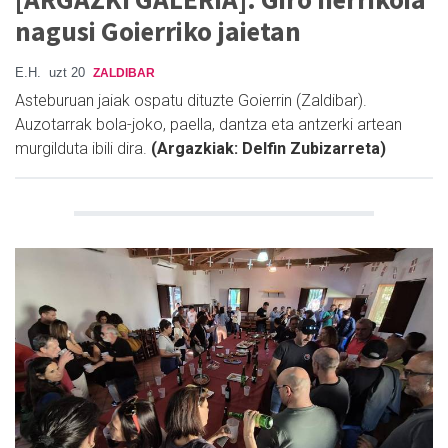
nagusi Goierriko jaietan
E.H.
uzt 20
ZALDIBAR
Asteburuan jaiak ospatu dituzte Goierrin (Zaldibar).
Auzotarrak bola-joko, paella, dantza eta antzerki artean
murgilduta ibili dira.
(Argazkiak: Delfin Zubizarreta)