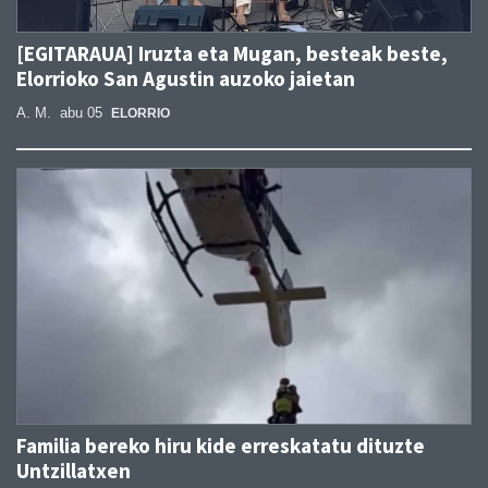
[EGITARAUA] Iruzta eta Mugan, besteak beste,
Elorrioko San Agustin auzoko jaietan
A. M.
abu 05
ELORRIO
Familia bereko hiru kide erreskatatu dituzte
Untzillatxen