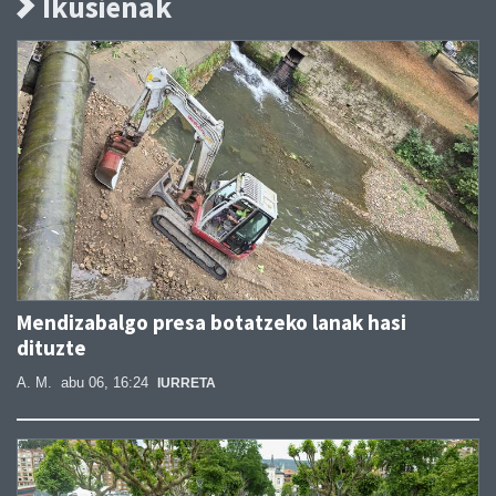
Ikusienak
Mendizabalgo presa botatzeko lanak hasi
dituzte
A. M.
abu 06, 16:24
IURRETA