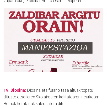
zapaturako, "Zaldibar Argitu Orain!" lelopean.
______________________________________________________
19. Diosina:
Diosina eta furano tasa altuak topatu
dituzte otsailaren 9ko airearen kalitatearen neurketan.
Berriak herritarrak kalera atera ditu.