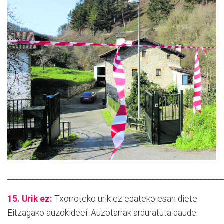
______________________________________________________
15. Urik ez:
Txorroteko urik ez edateko esan diete
Eitzagako auzokideei. Auzotarrak arduratuta daude.