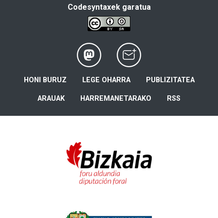
Codesyntaxek garatua
HONI BURUZ
LEGE OHARRA
PUBLIZITATEA
ARAUAK
HARREMANETARAKO
RSS