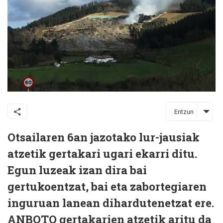
Entzun
Otsailaren 6an jazotako lur-jausiak
atzetik gertakari ugari ekarri ditu.
Egun luzeak izan dira bai
gertukoentzat, bai eta zabortegiaren
inguruan lanean dihardutenetzat ere.
ANBOTO gertakarien atzetik aritu da