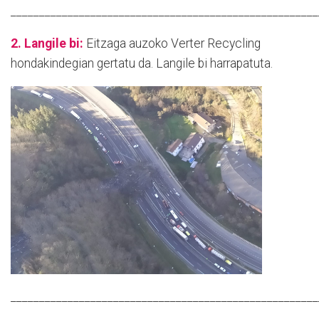
______________________________________________________
2. Langile bi:
Eitzaga auzoko Verter Recycling
hondakindegian gertatu da. Langile bi harrapatuta.
______________________________________________________