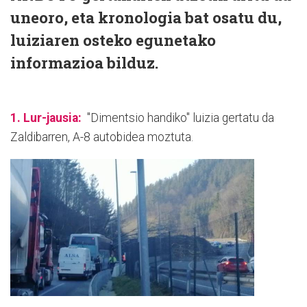
uneoro, eta kronologia bat osatu du,
luiziaren osteko egunetako
informazioa bilduz.
1. Lur-jausia:
"Dimentsio handiko" luizia gertatu da
Zaldibarren, A-8 autobidea moztuta.