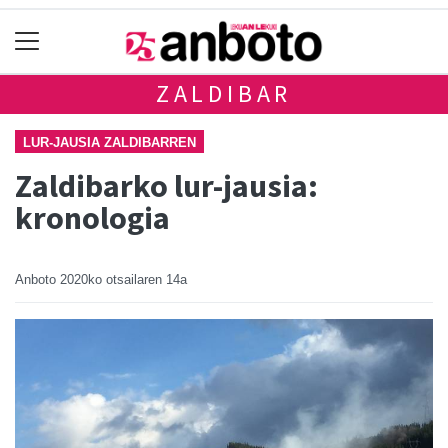
ZALDIBAR
LUR-JAUSIA ZALDIBARREN
Zaldibarko lur-jausia:
kronologia
Anboto
2020ko otsailaren 14a