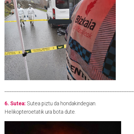
______________________________________________________
6. Sutea:
Sutea piztu da hondakindegian.
Helikopteroetatik ura bota dute.