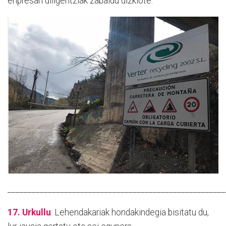
enpresari diligentziak zabaldu dizkiote.
______________________________________________________
17. Urkullu
:
Lehendakariak hondakindegia bisitatu du,