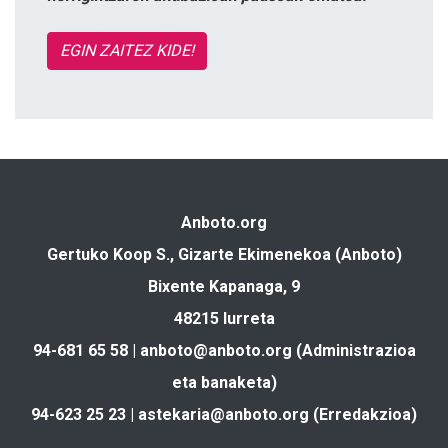
EGIN ZAITEZ KIDE!
Anboto.org
Gertuko Koop S., Gizarte Ekimenekoa (Anboto)
Bixente Kapanaga, 9
48215 Iurreta
94-681 65 58 |
anboto@anboto.org
(Administrazioa
eta banaketa)
94-623 25 23 |
astekaria@anboto.org
(Erredakzioa)