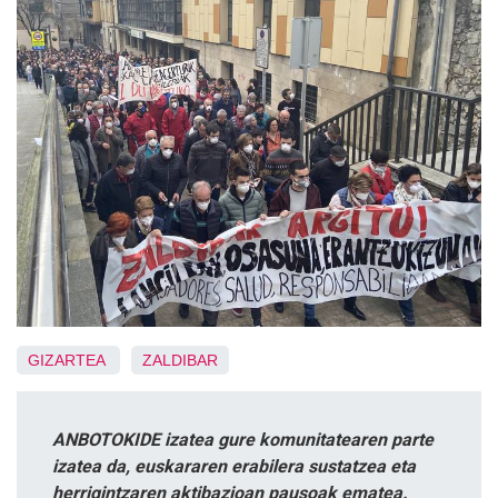
GIZARTEA
ZALDIBAR
ANBOTOKIDE izatea gure komunitatearen parte
izatea da, euskararen erabilera sustatzea eta
herrigintzaren aktibazioan pausoak ematea.