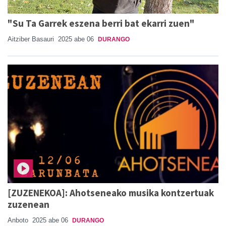
"Su Ta Garrek eszena berri bat ekarri zuen"
Aitziber Basauri
2025 abe 06
DURANGO
[ZUZENEKOA]: Ahotseneako musika kontzertuak
zuzenean
Anboto
2025 abe 06
DURANGO