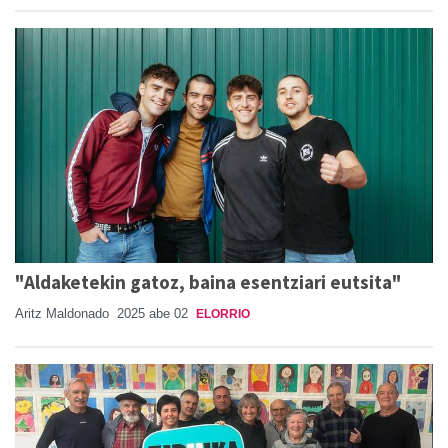
"Aldaketekin gatoz, baina esentziari eutsita"
Aritz Maldonado
2025 abe 02
ELORRIO