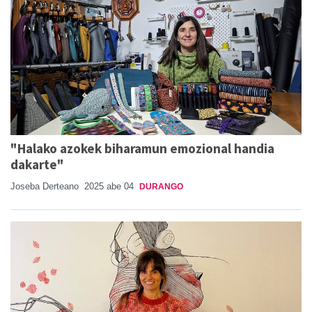
"Halako azokek biharamun emozional handia
dakarte"
Joseba Derteano
2025 abe 04
DURANGO