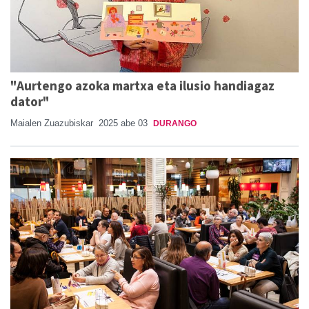
"Aurtengo azoka martxa eta ilusio handiagaz
dator"
Maialen Zuazubiskar
2025 abe 03
DURANGO