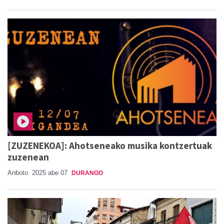
[ZUZENEKOA]: Ahotseneako musika kontzertuak
zuzenean
Anboto
2025 abe 07
DURANGO