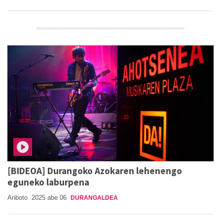
[BIDEOA] Durangoko Azokaren lehenengo
eguneko laburpena
Anboto
2025 abe 06
DURANGALDEA