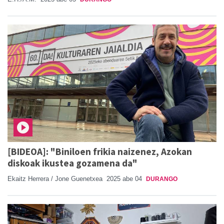
[BIDEOA]: "Biniloen frikia naizenez, Azokan
diskoak ikustea gozamena da"
Ekaitz Herrera / Jone Guenetxea
2025 abe 04
DURANGO