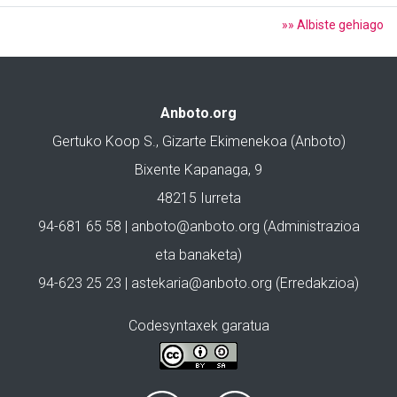
»» Albiste gehiago
Anboto.org
Gertuko Koop S., Gizarte Ekimenekoa (Anboto)
Bixente Kapanaga, 9
48215 Iurreta
94-681 65 58 |
anboto@anboto.org
(Administrazioa
eta banaketa)
94-623 25 23 |
astekaria@anboto.org
(Erredakzioa)
Codesyntaxek garatua