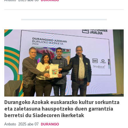
DURANGO
Durangoko Azokak euskarazko kultur sorkuntza
eta zaletasuna hauspotzeko duen garrantzia
berretsi du Siadecoren ikerketak
Anboto
2025 abe 07
DURANGO