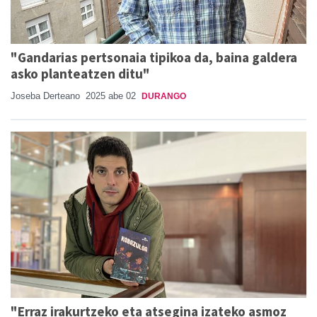
"Gandarias pertsonaia tipikoa da, baina galdera
asko planteatzen ditu"
Joseba Derteano
2025 abe 02
DURANGO
"Erraz irakurtzeko eta atsegina izateko asmoz