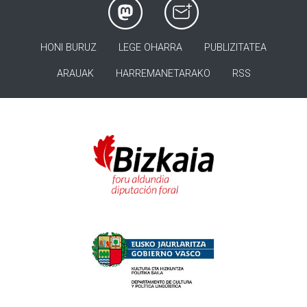
HONI BURUZ
LEGE OHARRA
PUBLIZITATEA
ARAUAK
HARREMANETARAKO
RSS