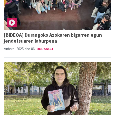
[BIDEOA] Durangoko Azokaren bigarren egun
jendetsuaren laburpena
Anboto
2025 abe 06
DURANGO