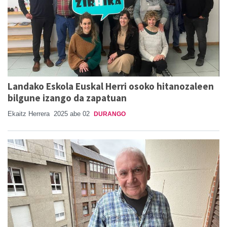
Landako Eskola Euskal Herri osoko hitanozaleen
bilgune izango da zapatuan
Ekaitz Herrera
2025 abe 02
DURANGO