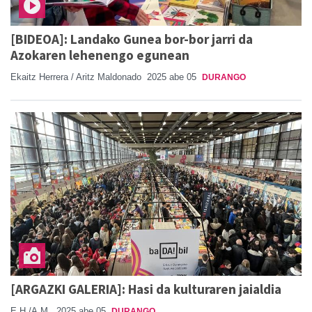
[BIDEOA]: Landako Gunea bor-bor jarri da
Azokaren lehenengo egunean
Ekaitz Herrera / Aritz Maldonado
2025 abe 05
DURANGO
[ARGAZKI GALERIA]: Hasi da kulturaren jaialdia
E.H./A.M.
2025 abe 05
DURANGO