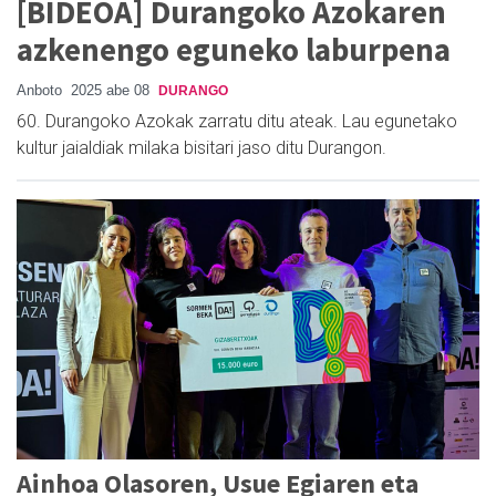
[BIDEOA] Durangoko Azokaren
azkenengo eguneko laburpena
Anboto
2025 abe 08
DURANGO
60. Durangoko Azokak zarratu ditu ateak. Lau egunetako
kultur jaialdiak milaka bisitari jaso ditu Durangon.
Ainhoa Olasoren, Usue Egiaren eta