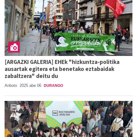
[ARGAZKI GALERIA] EHEk "hizkuntza-politika
ausartak egitera eta benetako eztabaidak
zabaltzera" deitu du
Anboto
2025 abe 06
DURANGO