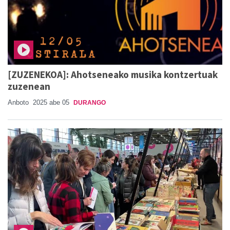
[ZUZENEKOA]: Ahotseneako musika kontzertuak
zuzenean
Anboto
2025 abe 05
DURANGO