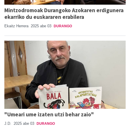
Mintzodromoak Durangoko Azokaren erdigunera
ekarriko du euskararen erabilera
Ekaitz Herrera
2025 abe 03
DURANGO
"Umeari ume izaten utzi behar zaio"
J.D.
2025 abe 03
DURANGO