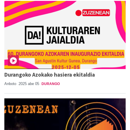
Durangoko Azokako hasiera ekitaldia
Anboto
2025 abe 05
DURANGO