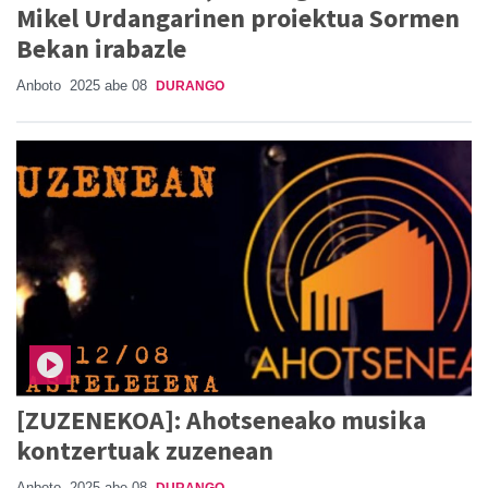
Mikel Urdangarinen proiektua Sormen
Bekan irabazle
Anboto
2025 abe 08
DURANGO
[ZUZENEKOA]: Ahotseneako musika
kontzertuak zuzenean
Anboto
2025 abe 08