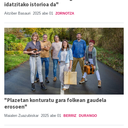
idatzitako istorioa da"
Aitziber Basauri
2025 abe 01
ZORNOTZA
"Plazetan konturatu gara folkean gaudela
erosoen"
Maialen Zuazubiskar
2025 abe 01
BERRIZ
DURANGO