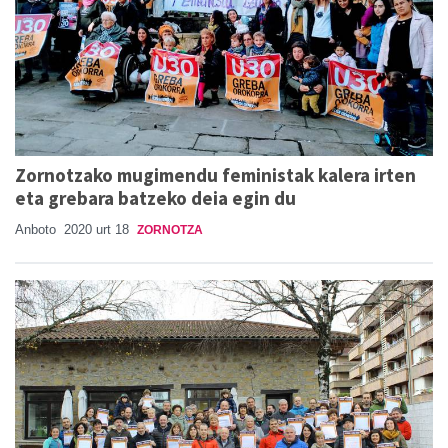
Zornotzako mugimendu feministak kalera irten
eta grebara batzeko deia egin du
Anboto
2020 urt 18
ZORNOTZA