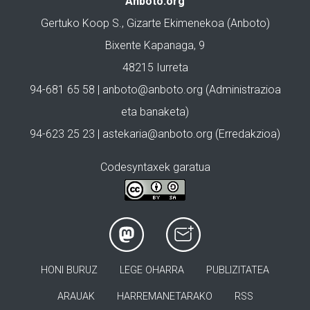
Anboto.org
Gertuko Koop S., Gizarte Ekimenekoa (Anboto)
Bixente Kapanaga, 9
48215 Iurreta
94-681 65 58 |
anboto@anboto.org
(Administrazioa
eta banaketa)
94-623 25 23 |
astekaria@anboto.org
(Erredakzioa)
Codesyntaxek garatua
HONI BURUZ
LEGE OHARRA
PUBLIZITATEA
ARAUAK
HARREMANETARAKO
RSS