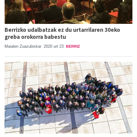
Berrizko udalbatzak ez du urtarrilaren 30eko
greba orokorra babestu
Maialen Zuazubiskar
2020 urt 23
BERRIZ