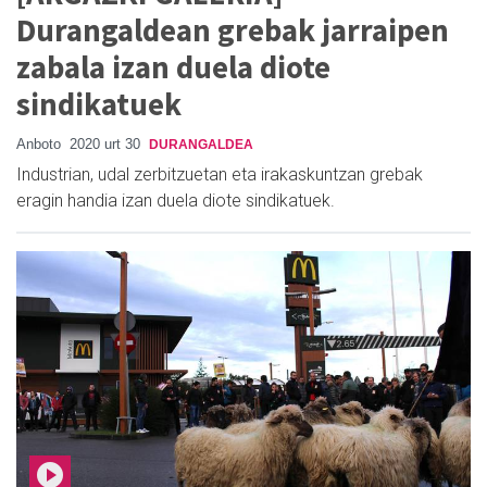
Durangaldean grebak jarraipen
zabala izan duela diote
sindikatuek
Anboto
2020 urt 30
DURANGALDEA
Industrian, udal zerbitzuetan eta irakaskuntzan grebak
eragin handia izan duela diote sindikatuek.