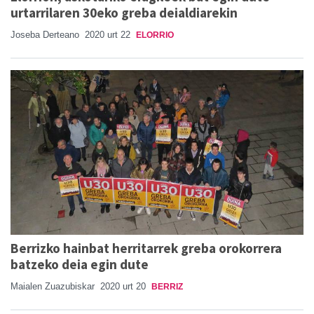
urtarrilaren 30eko greba deialdiarekin
Joseba Derteano
2020 urt 22
ELORRIO
Berrizko hainbat herritarrek greba orokorrera
batzeko deia egin dute
Maialen Zuazubiskar
2020 urt 20
BERRIZ