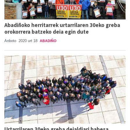
Abadiñoko herritarrek urtarrilaren 30eko greba
orokorrera batzeko deia egin dute
Anboto
2020 urt 18
ABADIÑO
Urtarrilaren 30eko greba deialdiari babesa