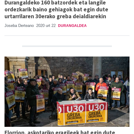
Durangaldeko 160 batzordek eta langile
ordezkarik baino gehiagok bat egin dute
urtarrilaren 30erako greba deialdiarekin
Joseba Derteano
2020 urt 22
DURANGALDEA
Elorrion, askotariko eragileek bat egin dute