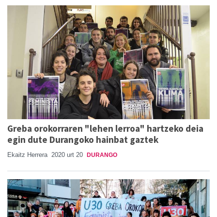
Greba orokorraren "lehen lerroa" hartzeko deia
egin dute Durangoko hainbat gaztek
Ekaitz Herrera
2020 urt 20
DURANGO