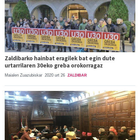
Zaldibarko hainbat eragilek bat egin dute
urtarrilaren 30eko greba orokorragaz
Maialen Zuazubiskar
2020 urt 26
ZALDIBAR