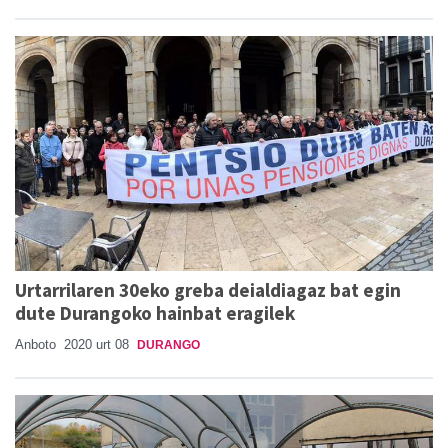
Urtarrilaren 30eko greba deialdiagaz bat egin
dute Durangoko hainbat eragilek
Anboto
2020 urt 08
DURANGO