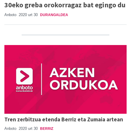
30eko greba orokorragaz bat egingo du
Anboto
2020 urt 30
DURANGALDEA
Tren zerbitzua etenda Berriz eta Zumaia artean
Anboto
2020 urt 30
BERRIZ