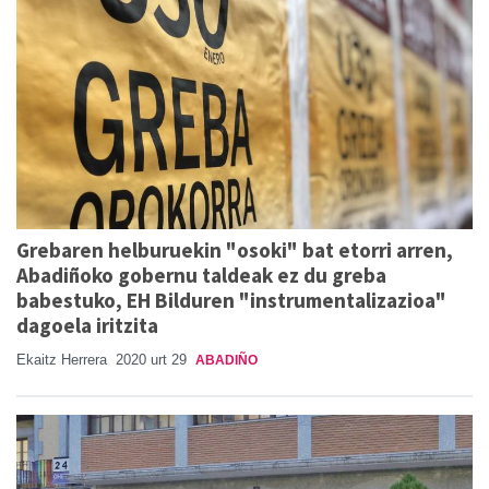
Grebaren helburuekin "osoki" bat etorri arren,
Abadiñoko gobernu taldeak ez du greba
babestuko, EH Bilduren "instrumentalizazioa"
dagoela iritzita
Ekaitz Herrera
2020 urt 29
ABADIÑO