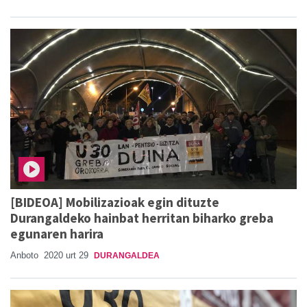
[BIDEOA] Mobilizazioak egin dituzte
Durangaldeko hainbat herritan biharko greba
egunaren harira
Anboto
2020 urt 29
DURANGALDEA