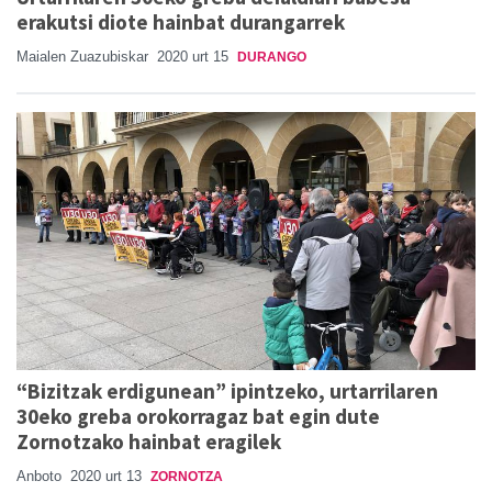
erakutsi diote hainbat durangarrek
Maialen Zuazubiskar
2020 urt 15
DURANGO
“Bizitzak erdigunean” ipintzeko, urtarrilaren
30eko greba orokorragaz bat egin dute
Zornotzako hainbat eragilek
Anboto
2020 urt 13
ZORNOTZA