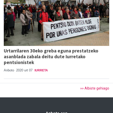
Urtarrilaren 30eko greba eguna prestatzeko
asanblada zabala deitu dute Iurretako
pentsionistek
Anboto
2020 urt 07
IURRETA
»» Albiste gehiago