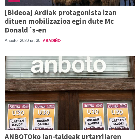
[Bideoa] Ardiak protagonista izan
dituen mobilizazioa egin dute Mc
Donald´s-en
Anboto
2020 urt 30
ABADIÑO
ANBOTOko lan-taldeak urtarrilaren