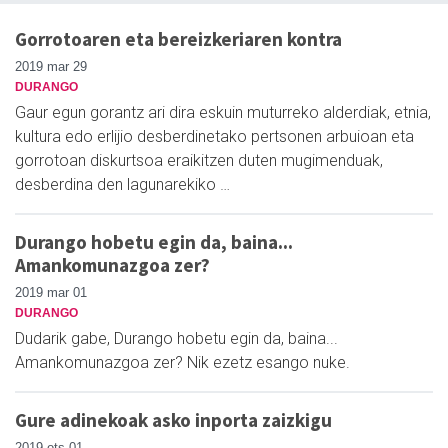
Gorrotoaren eta bereizkeriaren kontra
2019 mar 29
DURANGO
Gaur egun gorantz ari dira eskuin muturreko alderdiak, etnia,
kultura edo erlijio desberdinetako pertsonen arbuioan eta
gorrotoan diskurtsoa eraikitzen duten mugimenduak,
desberdina den lagunarekiko …
Durango hobetu egin da, baina...
Amankomunazgoa zer?
2019 mar 01
DURANGO
Dudarik gabe, Durango hobetu egin da, baina...
Amankomunazgoa zer? Nik ezetz esango nuke.
Gure adinekoak asko inporta zaizkigu
2019 ots 01