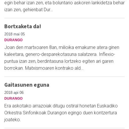
egin behar izan zen, eta boluntario askoren lankidetza behar
izan zen, gehienbat Dur…
Bortxaketa da!
2018 mai 05
DURANGO
Joan den martxoaren 8an, milioika emakume atera ginen
kaleetara, genero-desparekotasuna salatzera. Inflexio-
puntua izan zen, berdintasuna lortzeko egiten ari garen
borrokan. Matxismoaren kontrako ald…
Gaitasunen eguna
2018 api 06
DURANGO
Era askotako arrazoiak ditugu ostiral honetan Euskadiko
Orkestra Sinfonikoak Durangon egingo duen kontzertura
joateko.