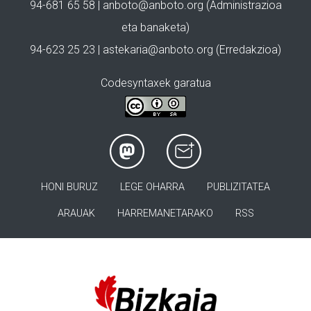
94-681 65 58 |
anboto@anboto.org
(Administrazioa
eta banaketa)
94-623 25 23 |
astekaria@anboto.org
(Erredakzioa)
Codesyntaxek garatua
HONI BURUZ
LEGE OHARRA
PUBLIZITATEA
ARAUAK
HARREMANETARAKO
RSS