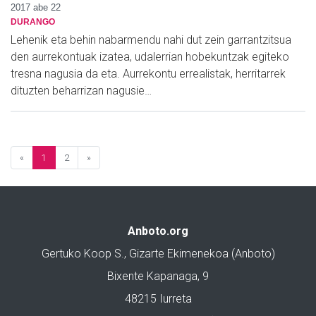
2017 abe 22
DURANGO
Lehenik eta behin nabarmendu nahi dut zein garrantzitsua
den aurrekontuak izatea, udalerrian hobekuntzak egiteko
tresna nagusia da eta. Aurrekontu errealistak, herritarrek
dituzten beharrizan nagusie…
«
1
2
»
Anboto.org
Gertuko Koop S., Gizarte Ekimenekoa (Anboto)
Bixente Kapanaga, 9
48215 Iurreta