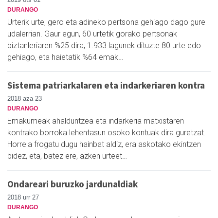
DURANGO
Urterik urte, gero eta adineko pertsona gehiago dago gure
udalerrian. Gaur egun, 60 urtetik gorako pertsonak
biztanleriaren %25 dira, 1.933 lagunek dituzte 80 urte edo
gehiago, eta haietatik %64 emak…
Sistema patriarkalaren eta indarkeriaren kontra
2018 aza 23
DURANGO
Emakumeak ahalduntzea eta indarkeria matxistaren
kontrako borroka lehentasun osoko kontuak dira guretzat.
Horrela frogatu dugu hainbat aldiz, era askotako ekintzen
bidez, eta, batez ere, azken urteet…
Ondareari buruzko jardunaldiak
2018 urr 27
DURANGO