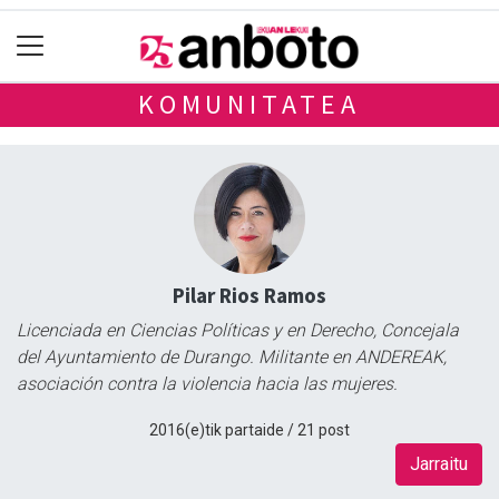
KOMUNITATEA
Pilar Rios Ramos
Licenciada en Ciencias Políticas y en Derecho, Concejala
del Ayuntamiento de Durango. Militante en ANDEREAK,
asociación contra la violencia hacia las mujeres.
2016(e)tik partaide / 21 post
Jarraitu