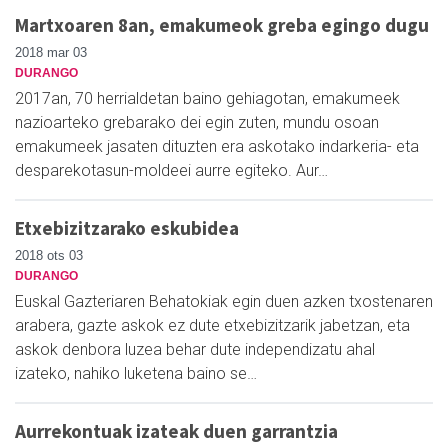
Martxoaren 8an, emakumeok greba egingo dugu
2018 mar 03
DURANGO
2017an, 70 herrialdetan baino gehiagotan, emakumeek
nazioarteko grebarako dei egin zuten, mundu osoan
emakumeek jasaten dituzten era askotako indarkeria- eta
desparekotasun-moldeei aurre egiteko. Aur…
Etxebizitzarako eskubidea
2018 ots 03
DURANGO
Euskal Gazteriaren Behatokiak egin duen azken txostenaren
arabera, gazte askok ez dute etxebizitzarik jabetzan, eta
askok denbora luzea behar dute independizatu ahal
izateko, nahiko luketena baino se…
Aurrekontuak izateak duen garrantzia