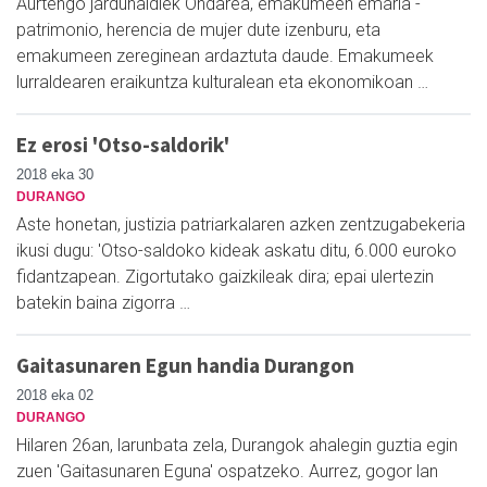
Aurtengo jardunaldiek Ondarea, emakumeen emaria -
patrimonio, herencia de mujer dute izenburu, eta
emakumeen zereginean ardaztuta daude. Emakumeek
lurraldearen eraikuntza kulturalean eta ekonomikoan …
Ez erosi 'Otso-saldorik'
2018 eka 30
DURANGO
Aste honetan, justizia patriarkalaren azken zentzugabekeria
ikusi dugu: 'Otso-saldoko kideak askatu ditu, 6.000 euroko
fidantzapean. Zigortutako gaizkileak dira; epai ulertezin
batekin baina zigorra …
Gaitasunaren Egun handia Durangon
2018 eka 02
DURANGO
Hilaren 26an, larunbata zela, Durangok ahalegin guztia egin
zuen 'Gaitasunaren Eguna' ospatzeko. Aurrez, gogor lan