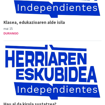
Klasea, edukazioaren alde isila
mai 15
DURANGO
Hau al da kirola sustatzea?