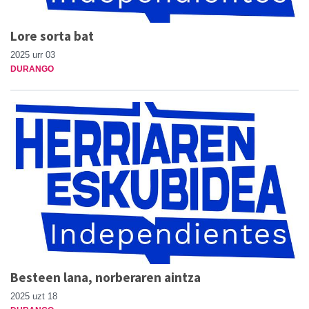
Lore sorta bat
2025 urr 03
DURANGO
Besteen lana, norberaren aintza
2025 uzt 18