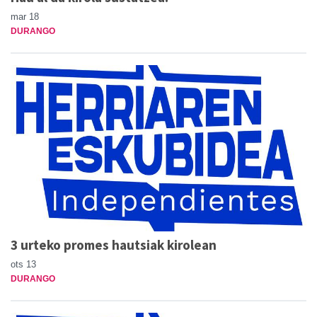
mar 18
DURANGO
3 urteko promes hautsiak kirolean
ots 13
DURANGO