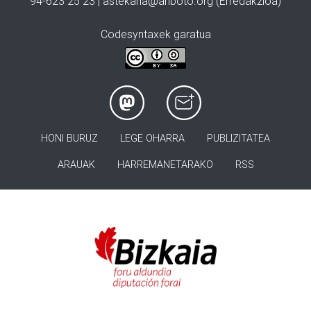
94-623 25 23 |
astekaria@anboto.org
(Erredakzioa)
Codesyntaxek garatua
HONI BURUZ
LEGE OHARRA
PUBLIZITATEA
ARAUAK
HARREMANETARAKO
RSS