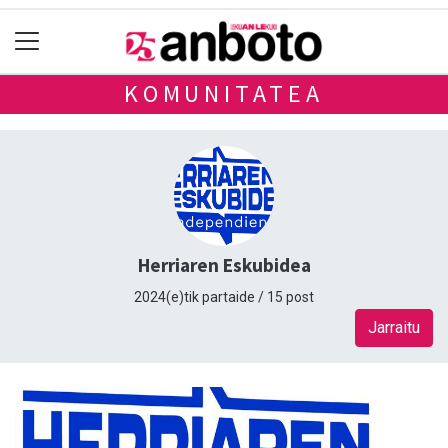
KOMUNITATEA
Herriaren Eskubidea
2024(e)tik partaide / 15 post
Jarraitu