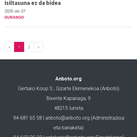
Isiltasuna ez da bidea
2025 ots 07
DURANGO
«
1
2
»
Anboto.org
Gertuko Koop S., Gizarte Ekimenekoa (Anboto)
Bixente Kapanaga, 9
48215 Iurreta
94-681 65 58 |
anboto@anboto.org
(Administrazioa
eta banaketa)