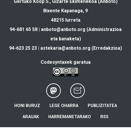
Gertuko Koop S., Gizarte Ekimenekoa (Anboto)
Bixente Kapanaga, 9
48215 Iurreta
94-681 65 58 |
anboto@anboto.org
(Administrazioa
eta banaketa)
94-623 25 23 |
astekaria@anboto.org
(Erredakzioa)
Codesyntaxek garatua
HONI BURUZ
LEGE OHARRA
PUBLIZITATEA
ARAUAK
HARREMANETARAKO
RSS