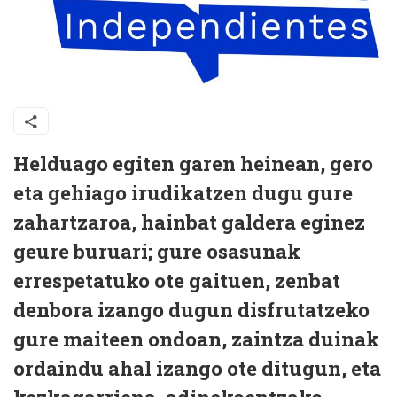
Helduago egiten garen heinean, gero
eta gehiago irudikatzen dugu gure
zahartzaroa, hainbat galdera eginez
geure buruari; gure osasunak
errespetatuko ote gaituen, zenbat
denbora izango dugun disfrutatzeko
gure maiteen ondoan, zaintza duinak
ordaindu ahal izango ote ditugun, eta