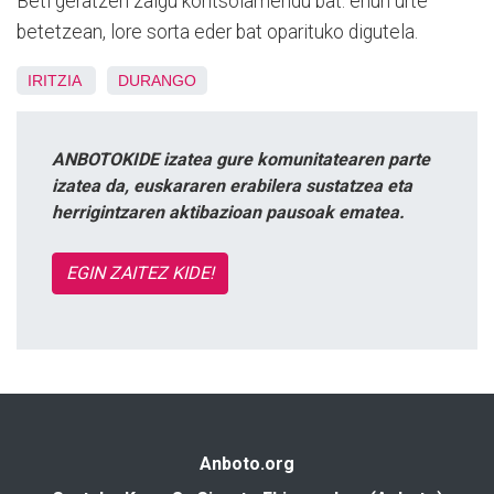
Beti geratzen zaigu kontsolamendu bat: ehun urte
betetzean, lore sorta eder bat oparituko digutela.
IRITZIA
DURANGO
ANBOTOKIDE izatea gure komunitatearen parte
izatea da, euskararen erabilera sustatzea eta
herrigintzaren aktibazioan pausoak ematea.
EGIN ZAITEZ KIDE!
Anboto.org