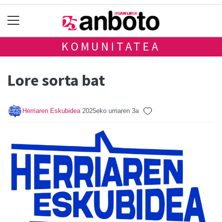
KOMUNITATEA
Lore sorta bat
Herriaren Eskubidea
2025eko urriaren 3a