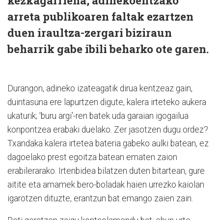
kezkagarriena, adinekoentzako
arreta publikoaren faltak ezartzen
duen iraultza-zergari biziraun
beharrik gabe ibili beharko ote garen.
Durangon, adineko izateagatik dirua kentzeaz gain,
duintasuna ere lapurtzen digute, kalera irteteko aukera
ukaturik; 'buru argi'-ren batek uda garaian igogailua
konpontzea erabaki duelako. Zer jasotzen dugu ordez?
Txandaka kalera irtetea bateria gabeko aulki batean, ez
dagoelako prest egoitza batean ematen zaion
erabilerarako. Irtenbidea bilatzen duten bitartean, gure
aitite eta amamek bero-boladak haien urrezko kaiolan
igarotzen dituzte, erantzun bat emango zaien zain.