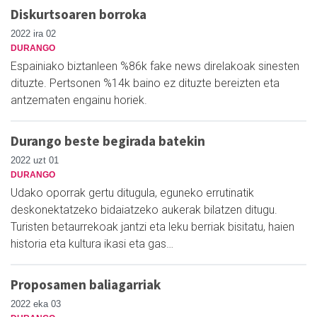
Diskurtsoaren borroka
2022 ira 02
DURANGO
Espainiako biztanleen %86k fake news direlakoak sinesten
dituzte. Pertsonen %14k baino ez dituzte bereizten eta
antzematen engainu horiek.
Durango beste begirada batekin
2022 uzt 01
DURANGO
Udako oporrak gertu ditugula, eguneko errutinatik
deskonektatzeko bidaiatzeko aukerak bilatzen ditugu.
Turisten betaurrekoak jantzi eta leku berriak bisitatu, haien
historia eta kultura ikasi eta gas…
Proposamen baliagarriak
2022 eka 03