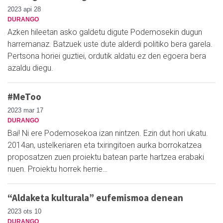
2023 api 28
DURANGO
Azken hileetan asko galdetu digute Podemosekin dugun
harremanaz. Batzuek uste dute alderdi politiko bera garela.
Pertsona horiei guztiei, ordutik aldatu ez den egoera bera
azaldu diegu.
#MeToo
2023 mar 17
DURANGO
Bai! Ni ere Podemosekoa izan nintzen. Ezin dut hori ukatu.
2014an, ustelkeriaren eta txiringitoen aurka borrokatzea
proposatzen zuen proiektu batean parte hartzea erabaki
nuen. Proiektu horrek herrie…
“Aldaketa kulturala” eufemismoa denean
2023 ots 10
DURANGO