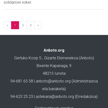
solidarioei esker.
«
1
2
3
»
Anboto.org
Gertuko Koop S., Gizarte Ekimenekoa (Anboto)
Bixente Kapanaga, 9
48215 Iurreta
94-681 65 58 |
anboto@anboto.org
(Administrazioa
eta banaketa)
94-623 25 23 |
astekaria@anboto.org
(Erredakzioa)