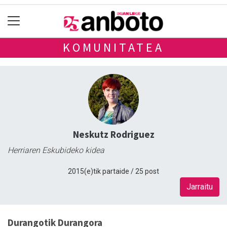
KOMUNITATEA
Neskutz Rodriguez
Herriaren Eskubideko kidea
2015(e)tik partaide / 25 post
Jarraitu
Durangotik Durangora