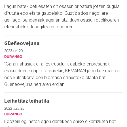
Lagun batek beti esaten dit osasun pribatura jotzen dugula
dirututa edo etsita gaudelako. Guztiz ados nago; are
gehiago, pandemiak agerian utzi duen osasun publikoaren
etengabeko desegitearen ondoren…
Güeñeovejuna
2023 urt 20
DURANGO
"Garai nahasiak dira. Eskrupulurik gabeko enpresariek,
erakundeen konplizitatearekin, KEMARAN jarri dute martxan,
oso kutsakorra den biomasa errausteko planta bat
Gueñeovejuna herriaren erdian…
Leihatilaz leihatila
2022 aza 25
DURANGO
Edozein egunetan egon daitekeen ohiko elkarrizketa bat