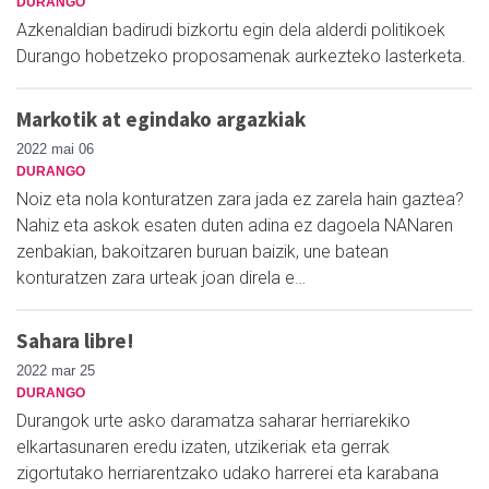
DURANGO
Azkenaldian badirudi bizkortu egin dela alderdi politikoek
Durango hobetzeko proposamenak aurkezteko lasterketa.
Markotik at egindako argazkiak
2022 mai 06
DURANGO
Noiz eta nola konturatzen zara jada ez zarela hain gaztea?
Nahiz eta askok esaten duten adina ez dagoela NANaren
zenbakian, bakoitzaren buruan baizik, une batean
konturatzen zara urteak joan direla e…
Sahara libre!
2022 mar 25
DURANGO
Durangok urte asko daramatza saharar herriarekiko
elkartasunaren eredu izaten, utzikeriak eta gerrak
zigortutako herriarentzako udako harrerei eta karabana