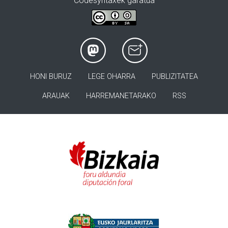
Codesyntaxek garatua
HONI BURUZ
LEGE OHARRA
PUBLIZITATEA
ARAUAK
HARREMANETARAKO
RSS