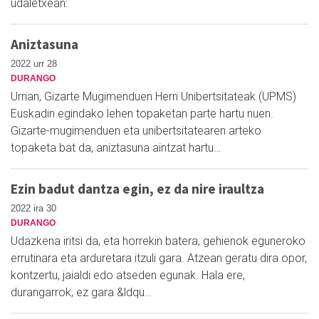
udaletxean:
Aniztasuna
2022 urr 28
DURANGO
Urrian, Gizarte Mugimenduen Herri Unibertsitateak (UPMS)
Euskadin egindako lehen topaketan parte hartu nuen.
Gizarte-mugimenduen eta unibertsitatearen arteko
topaketa bat da, aniztasuna aintzat hartu…
Ezin badut dantza egin, ez da nire iraultza
2022 ira 30
DURANGO
Udazkena iritsi da, eta horrekin batera, gehienok eguneroko
errutinara eta arduretara itzuli gara. Atzean geratu dira opor,
kontzertu, jaialdi edo atseden egunak. Hala ere,
durangarrok, ez gara &ldqu…