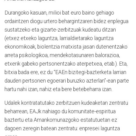
Durangoko kasuan, milioi bat euro baino gehiago
ordaintzen diogu urtero behargintzaren bidez enplegua
sustatzeko eta gizarte-zerbitzuak kudeatu ditzan
(etxez etxeko laguntza, larrialdietarako laguntza
ekonomikoak, biolentzia matxista jasan dutenentzako
arreta psikologikoa, mendekotasunaren balorazioa,
etxerik gabeko pertsonentzako aterpetxea, etab.). Eta,
bitxia bada ere, ez du “EAEn bizitegi-bazterketa larrian
dauden pertsonen egoerari buruzko azterlan”-ean parte
hartu nahi izan, nahiz eta bere betebeharra izan.
Udalek kontratatutako zerbitzuen kudeaketan zentratu
beharrean, EAJk nahiago du komunitate-espiritua
baztertu eta Amankomunazgoko estatutuetan ez
dagoen zeregin batean zentratu: enpresei laguntza