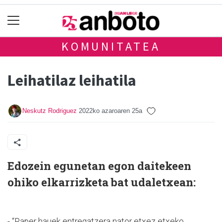
KOMUNITATEA
Leihatilaz leihatila
Neskutz Rodriguez
2022ko azaroaren 25a
Edozein egunetan egon daitekeen
ohiko elkarrizketa bat udaletxean:
- “Paper hauek entregatzera nator etxez etxeko