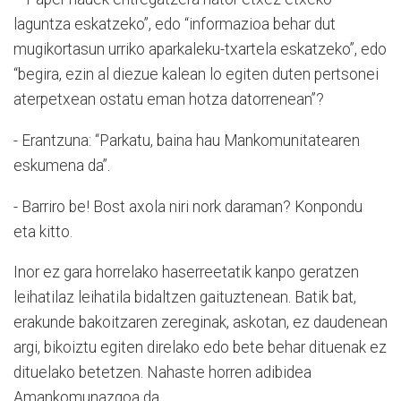
laguntza eskatzeko”, edo “informazioa behar dut
mugikortasun urriko aparkaleku-txartela eskatzeko”, edo
“begira, ezin al diezue kalean lo egiten duten pertsonei
aterpetxean ostatu eman hotza datorrenean”?
- Erantzuna: “Parkatu, baina hau Mankomunitatearen
eskumena da”.
- Barriro be! Bost axola niri nork daraman? Konpondu
eta kitto.
Inor ez gara horrelako haserreetatik kanpo geratzen
leihatilaz leihatila bidaltzen gaituztenean. Batik bat,
erakunde bakoitzaren zereginak, askotan, ez daudenean
argi, bikoiztu egiten direlako edo bete behar dituenak ez
dituelako betetzen. Nahaste horren adibidea
Amankomunazgoa da.