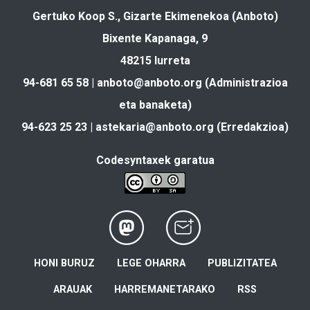
Gertuko Koop S., Gizarte Ekimenekoa (Anboto)
Bixente Kapanaga, 9
48215 Iurreta
94-681 65 58 |
anboto@anboto.org
(Administrazioa
eta banaketa)
94-623 25 23 |
astekaria@anboto.org
(Erredakzioa)
Codesyntaxek garatua
HONI BURUZ
LEGE OHARRA
PUBLIZITATEA
ARAUAK
HARREMANETARAKO
RSS