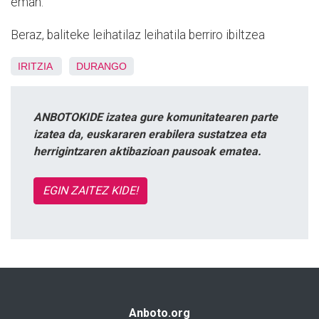
eman.
Beraz, baliteke leihatilaz leihatila berriro ibiltzea
IRITZIA
DURANGO
ANBOTOKIDE izatea gure komunitatearen parte
izatea da, euskararen erabilera sustatzea eta
herrigintzaren aktibazioan pausoak ematea.
EGIN ZAITEZ KIDE!
Anboto.org