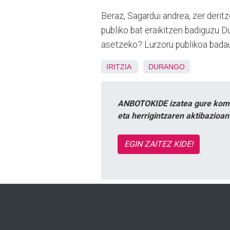
Beraz, Sagardui andrea, zer deritzo
publiko bat eraikitzen badiguzu D
asetzeko? Lurzoru publikoa badau
IRITZIA
DURANGO
ANBOTOKIDE izatea gure komun
eta herrigintzaren aktibazioa
EGIN ZAITEZ KIDE!