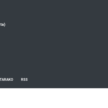
ta)
TARAKO
RSS