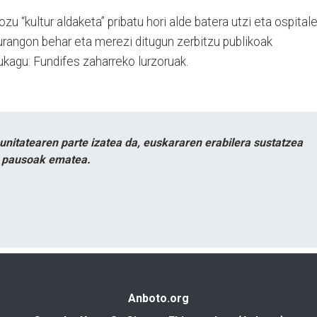
zu “kultur aldaketa” pribatu hori alde batera utzi eta ospital
urangon behar eta merezi ditugun zerbitzu publikoak
kagu: Fundifes zaharreko lurzoruak.
itatearen parte izatea da, euskararen erabilera sustatzea
n pausoak ematea.
Anboto.org