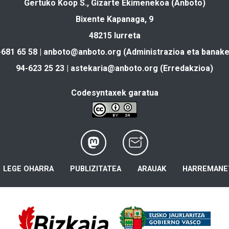
Gertuko Koop S., Gizarte Ekimenekoa (Anboto)
Bixente Kapanaga, 9
48215 Iurreta
-681 65 58 |
anboto@anboto.org
(Administrazioa eta banake
94-623 25 23 |
astekaria@anboto.org
(Erredakzioa)
Codesyntaxek garatua
LEGE OHARRA
PUBLIZITATEA
ARAUAK
HARREMANE