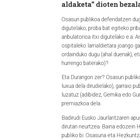
aldaketa” dioten bezal
Osasun publikoa defendatzen dug
digutelako, proba bat egiteko prib
anbulatorioa itxi digutelako e.a.
ospitaleko larrialdietara joango 
ordainduko dugu (ahal duenak), eta
hurrengo baterako)?
Eta Durangon zer? Osasun publikok
luxua dela dirudielako), garraio p
luzatuz (adibidez, Gernika edo G
premiazkoa dela.
Badirudi Eusko Jaurlaritzaren ap
dirutan neurtzea. Baina edozein H
publiko bi: Osasuna eta Hezkuntz