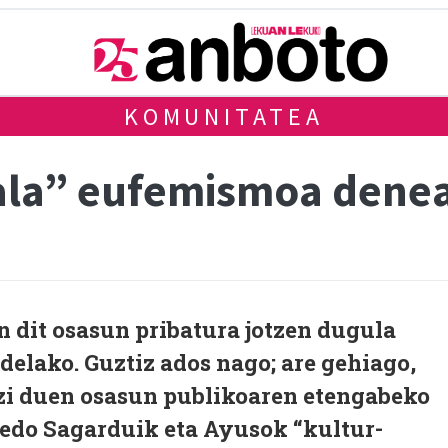
KOMUNITATEA
rala” eufemismoa dene
n dit osasun pribatura jotzen dugula
udelako. Guztiz ados nago; are gehiago,
i duen osasun publikoaren etengabeko
 edo Sagarduik eta Ayusok “kultur-