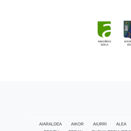
AIARALDEA
AIKOR
AIURRI
ALEA