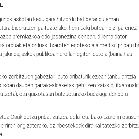
a.
unok askotan kexu gara hitzordu bat berandu eman
atura bideratzen gaituztelako, herri txiki batean bizi garenez
 Arazoa premiazkoa edo jasanezina denean, dilema dator:
gara orduak eta orduak itxaroten egoteko ala mediku pribatu b
 jakinda, askok publikoan ere lan egiten dutela (baina hau
o zerbitzuen gabeziari, auto pribaturik ezean (anbulantzia
ublikoan dauden garraio-aldaketak gehitzen zaizkio, itxaronald
urutzeta), eta gaixotasun batzuetarako badakigu denbora
ustua Osakidetza pribatizatzea dela, eta bakoitzarenn osasu
erriren ongizaterako, ezinbestekoak dira kalitatezko zerbitz
a.