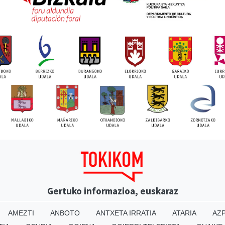
Gertuko informazioa, euskaraz
AMEZTI
ANBOTO
ANTXETA IRRATIA
ATARIA
AZP