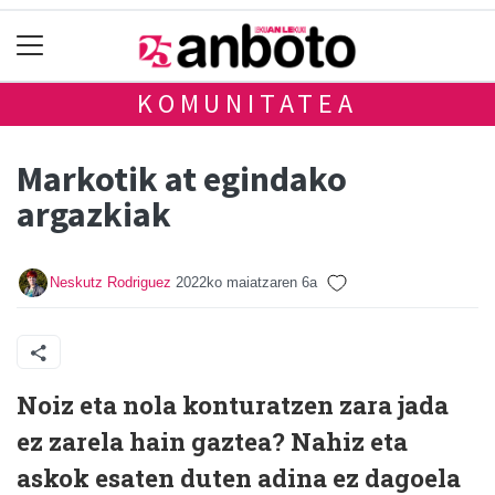
KOMUNITATEA
Markotik at egindako
argazkiak
Neskutz Rodriguez
2022ko maiatzaren 6a
Noiz eta nola konturatzen zara jada
ez zarela hain gaztea? Nahiz eta
askok esaten duten adina ez dagoela