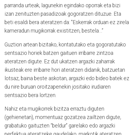
parranda urteak, lagunekin egindako oporrak eta bizi
izan zenituzten pasadizoak gogoratzen dituzue. Eta
beti esaldi bera ateratzen da: "Eskerrak orduan ez zirela
kameradun mugikorrak existitzen, bestela…”
Guztion artean bizitako, kontatutako eta gogoratutako
sentsazio horiek batzen gaituen irribarre zintzoa
ateratzen digute. Ez dut ukatzen argazki zaharrak
ikusteak ere irribarre hori ateratzen didanik, batzuetan
lotsaz, baina beste askotan, argazki edo bideo batek ez
du nire buruan oroitzapenekin jositako irudiaren
sentsazio bera lortzen.
Nahiz eta mugikorrek bizitza erraztu diguten
(gehienetan), momentuaz gozatzea zailtzen digute,
grabatuko gaituzten “beldur” garelako edo argazki
perfektua ateratzeke gaudelako, markotik ateratzen