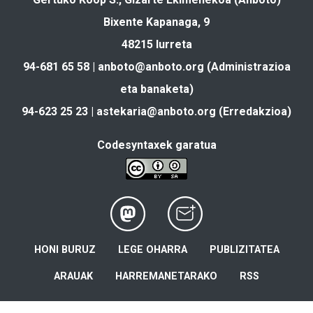
Bixente Kapanaga, 9
48215 Iurreta
94-681 65 58 |
anboto@anboto.org
(Administrazioa
eta banaketa)
94-623 25 23 |
astekaria@anboto.org
(Erredakzioa)
Codesyntaxek garatua
HONI BURUZ
LEGE OHARRA
PUBLIZITATEA
ARAUAK
HARREMANETARAKO
RSS