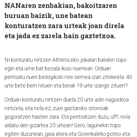
NANaren zenbakian, bakoitzaren
buruan baizik, une batean
konturatzen zara urteak joan direla
eta jada ez zarela hain gaztetxoa.
Ni konturatu nintzen Athleticeko jokalari batekin topo
egin eta ume bat bezala ikusi nuenean. Orduan
pentsatu nuen biologikoki nire semea izan zitekeela. 40
urte bete berri nituen eta berak 19 urte izango zituen?
Orduan konturatu nintzen duela 20 urte adin nagusikoa
nintzela, eta nola ez, zure gaztaroko istorioak
gogoratzen hasten zara. Eta pentsatzen duzu, uff!, nola
aldatu den gizartea 20 urtean! Gero, lagunekin topo
egiten duzunean, gaia atera eta Goienkaleko poteo eta