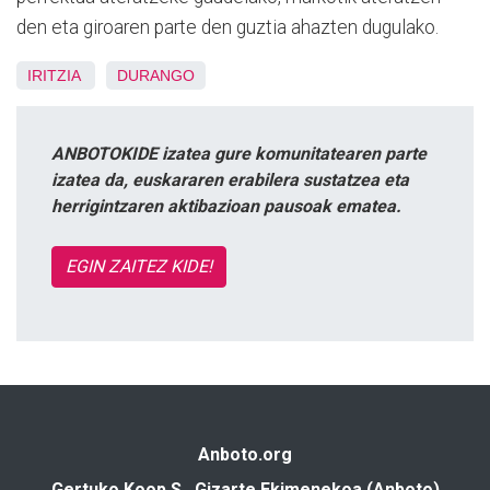
den eta giroaren parte den guztia ahazten dugulako.
IRITZIA
DURANGO
ANBOTOKIDE izatea gure komunitatearen parte
izatea da, euskararen erabilera sustatzea eta
herrigintzaren aktibazioan pausoak ematea.
EGIN ZAITEZ KIDE!
Anboto.org
Gertuko Koop S., Gizarte Ekimenekoa (Anboto)