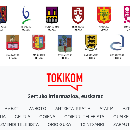
Gertuko informazioa, euskaraz
AMEZTI
ANBOTO
ANTXETA IRRATIA
ATARIA
AZP
TIA
GEURIA
GOIENA
GOIERRI TELEBISTA
GUAIXE
IZMENDI TELEBISTA
ORIO GUKA
TXINTXARRI
ZARAUT