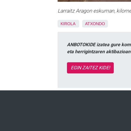
Larraitz Aragon eskuman, kilome
KIROLA
ATXONDO
ANBOTOKIDE izatea gure komun
eta herrigintzaren aktibazioa
EGIN ZAITEZ KIDE!