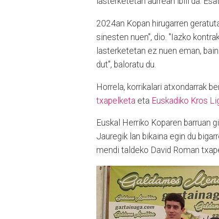
lasterketetan aurrean ibili da. E
2024an Kopan hirugarren geratuta,
sinesten nuen", dio. "Iazko kontr
lasterketetan ez nuen eman, bain
dut", baloratu du.
Horrela, korrikalari atxondarrak b
txapelketa
eta
Euskadiko Kros Li
Euskal Herriko Koparen barruan g
Jauregik lan bikaina egin du bigar
mendi taldeko David Roman txape