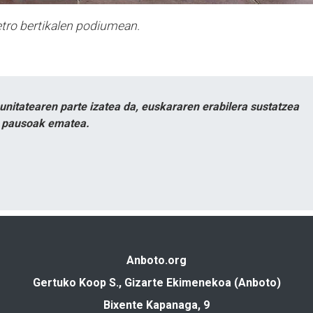
tro bertikalen podiumean.
itatearen parte izatea da, euskararen erabilera sustatzea
n pausoak ematea.
Anboto.org
Gertuko Koop S., Gizarte Ekimenekoa (Anboto)
Bixente Kapanaga, 9