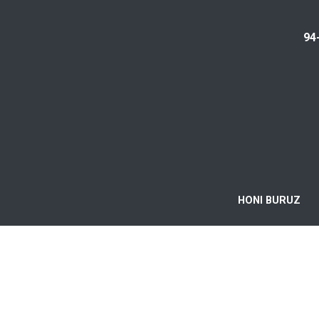
94
HONI BURUZ