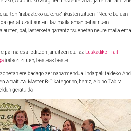
saterako, Atxondoko Sorginen Lasterketa laugarren amaitu zue
 aurten "irabazteko aukerak" ikusten zituen. "Neure buruan
akoa gertatu zait aurten. Iaz maila eman behar nuen
a aurten, bai, lasterketa garrantzitsuenetan neure maila em
ere palmaresa loditzen jarraitzen du. Iaz
Euskadiko Trail
ga
irabazi zituen, besteak beste.
izonetan ere badago zer nabarmendua. Indarpak taldeko And
ren amaituta. Master B-C kategorian, berriz, Alpino Tabira
ldun geratu da.