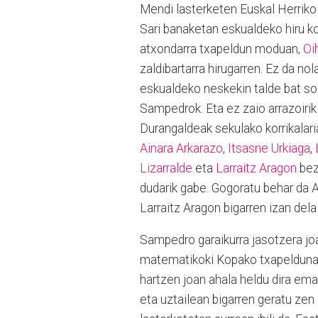
Mendi lasterketen Euskal Herriko
Sari banaketan eskualdeko hiru k
atxondarra txapeldun moduan,
Oi
zaldibartarra hirugarren. Ez da n
eskualdeko neskekin talde bat so
Sampedrok. Eta ez zaio arrazoirik 
Durangaldeak sekulako korrikalar
Ainara Arkarazo
,
Itsasne Urkiaga
,
Lizarralde
eta
Larraitz Aragon
beza
dudarik gabe. Gogoratu behar da Ar
Larraitz Aragon bigarren izan dela
Sampedro garaikurra jasotzera jo
matematikoki Kopako txapelduna z
hartzen joan ahala heldu dira em
eta uztailean bigarren geratu zen