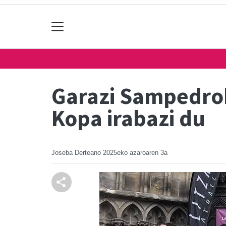
Garazi Sampedrok
Kopa irabazi du
Joseba Derteano
2025eko azaroaren 3a