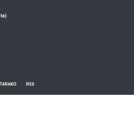
ta)
TARAKO
RSS