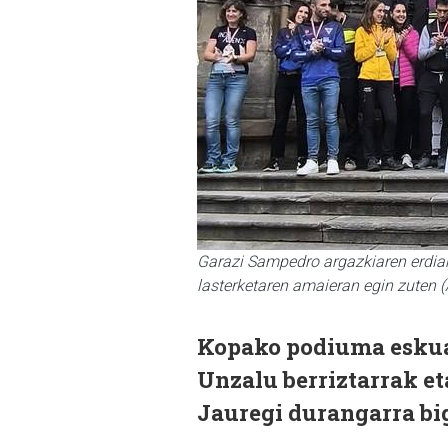
Garazi Sampedro argazkiaren erdian
lasterketaren amaieran egin zuten 
Kopako podiuma eskual
Unzalu berriztarrak et
Jauregi durangarra bi