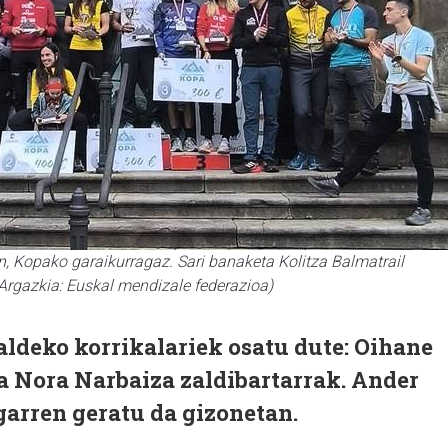
, Kopako garaikurragaz. Sari banaketa Kolitza Balmatrail
(Argazkia: Euskal mendizale federazioa)
deko korrikalariek osatu dute: Oihane
a Nora Narbaiza zaldibartarrak. Ander
garren geratu da gizonetan.