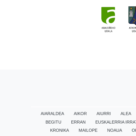
AIARALDEA
AIKOR
AIURRI
ALEA
BEGITU
ERRAN
EUSKALERRIA IRRA
KRONIKA
MAILOPE
NOAUA
O