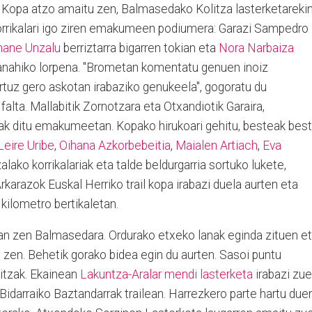
 Kopa atzo amaitu zen, Balmasedako Kolitza lasterketarekin
orrikalari igo ziren emakumeen podiumera: Garazi Sampedro
hane Unzalu
berriztarra bigarren tokian eta
Nora Narbaiza
olanahiko lorpena. "Brometan komentatu genuen inoiz
rtuz gero askotan irabaziko genukeela", gogoratu du
falta. Mallabitik Zornotzara eta Otxandiotik Garaira,
iak ditu emakumeetan. Kopako hirukoari gehitu, besteak best
Leire Uribe
,
Oihana Azkorbebeitia
,
Maialen Artiach
,
Eva
lako korrikalariak eta talde beldurgarria sortuko lukete,
karazok Euskal Herriko trail kopa irabazi duela aurten eta
 kilometro bertikaletan.
an zen Balmasedara. Ordurako etxeko lanak eginda zituen e
en. Behetik gorako bidea egin du aurten. Sasoi puntu
aitzak. Ekainean
Lakuntza-Aralar mendi lasterketa
irabazi zu
 Bidarraiko Baztandarrak trailean. Harrezkero parte hartu due