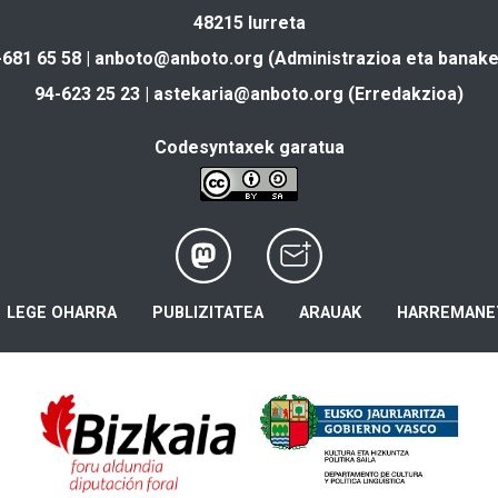
48215 Iurreta
-681 65 58 |
anboto@anboto.org
(Administrazioa eta banake
94-623 25 23 |
astekaria@anboto.org
(Erredakzioa)
Codesyntaxek garatua
LEGE OHARRA
PUBLIZITATEA
ARAUAK
HARREMANE