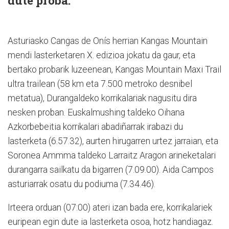
dute proba.
Asturiasko Cangas de Onís herrian Kangas Mountain
mendi lasterketaren X. edizioa jokatu da gaur, eta
bertako probarik luzeenean, Kangas Mountain Maxi Trail
ultra trailean (58 km eta 7.500 metroko desnibel
metatua), Durangaldeko korrikalariak nagusitu dira
nesken proban. Euskalmushing taldeko Oihana
Azkorbebeitia korrikalari abadiñarrak irabazi du
lasterketa (6.57.32), aurten hirugarren urtez jarraian, eta
Soronea Ammma taldeko Larraitz Aragon arineketalari
durangarra sailkatu da bigarren (7.09.00). Aida Campos
asturiarrak osatu du podiuma (7.34.46).
Irteera orduan (07:00) ateri izan bada ere, korrikalariek
euripean egin dute ia lasterketa osoa, hotz handiagaz.