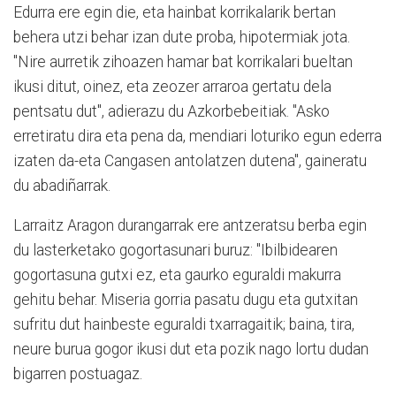
Edurra ere egin die, eta hainbat korrikalarik bertan
behera utzi behar izan dute proba, hipotermiak jota.
"Nire aurretik zihoazen hamar bat korrikalari bueltan
ikusi ditut, oinez, eta zeozer arraroa gertatu dela
pentsatu dut", adierazu du Azkorbebeitiak. "Asko
erretiratu dira eta pena da, mendiari loturiko egun ederra
izaten da-eta Cangasen antolatzen dutena", gaineratu
du abadiñarrak.
Larraitz Aragon durangarrak ere antzeratsu berba egin
du lasterketako gogortasunari buruz: "Ibilbidearen
gogortasuna gutxi ez, eta gaurko eguraldi makurra
gehitu behar. Miseria gorria pasatu dugu eta gutxitan
sufritu dut hainbeste eguraldi txarragaitik; baina, tira,
neure burua gogor ikusi dut eta pozik nago lortu dudan
bigarren postuagaz.