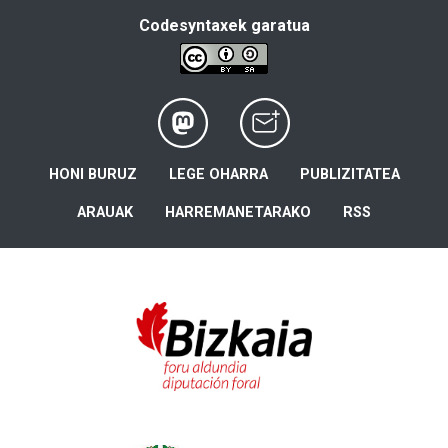
Codesyntaxek garatua
HONI BURUZ
LEGE OHARRA
PUBLIZITATEA
ARAUAK
HARREMANETARAKO
RSS