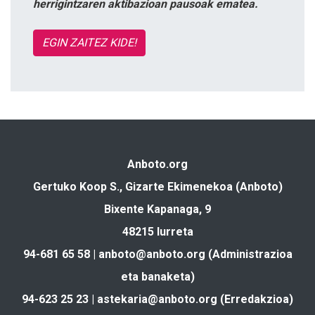
herrigintzaren aktibazioan pausoak ematea.
EGIN ZAITEZ KIDE!
Anboto.org
Gertuko Koop S., Gizarte Ekimenekoa (Anboto)
Bixente Kapanaga, 9
48215 Iurreta
94-681 65 58 |
anboto@anboto.org
(Administrazioa
eta banaketa)
94-623 25 23 |
astekaria@anboto.org
(Erredakzioa)