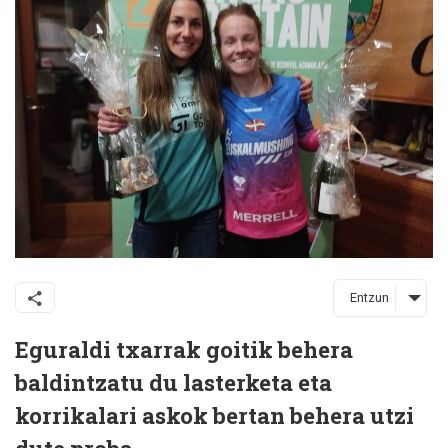
Entzun
Eguraldi txarrak goitik behera
baldintzatu du lasterketa eta
korrikalari askok bertan behera utzi