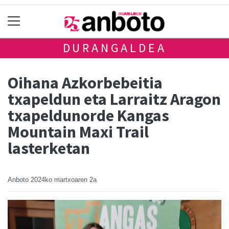
DURANGALDEA
Oihana Azkorbebeitia
txapeldun eta Larraitz Aragon
txapeldunorde Kangas
Mountain Maxi Trail
lasterketan
Anboto
2024ko martxoaren 2a