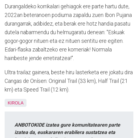
Durangaldeko korrikalari gehiagok ere parte hartu dute,
2022an beteranoen podiuma zapaldu zuen Ibon Pujana
durangarrak, adibidez, eta berak ere hotz handia pasatu
dutela nabarmendu du helmugaratu denean: "Eskuak
gogor-gogor nituen eta ez nituen sentitu ere egiten.
Edari-flaska zabaltzeko ere komeriak! Normala
hainbeste jende erretiratzea!".
Ultra trailaz gainera, beste hiru lasterketa ere jokatu dira
Cangas de Onísen: Original Trail (33 km), Half Trail (21
km) eta Speed Trail (12 km).
KIROLA
ANBOTOKIDE izatea gure komunitatearen parte
izatea da, euskararen erabilera sustatzea eta