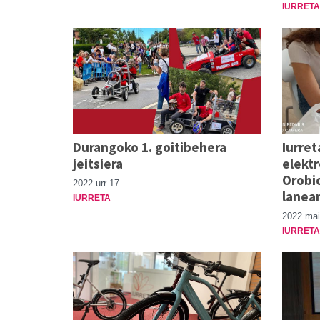
IURRETA
Durangoko 1. goitibehera
Iurret
jeitsiera
elekt
Orobio
2022 urr 17
lanea
IURRETA
2022 mai
IURRETA