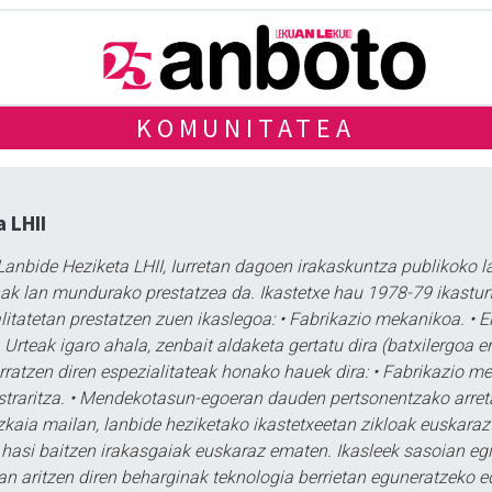
KOMUNITATEA
a LHII
 Lanbide Heziketa LHII, Iurretan dagoen irakaskuntza publikoko 
ak lan mundurako prestatzea da. Ikastetxe hau 1978-79 ikasturt
litatetan prestatzen zuen ikaslegoa: • Fabrikazio mekanikoa. • El
 Urteak igaro ahala, zenbait aldaketa gertatu dira (batxilergoa e
rratzen diren espezialitateak honako hauek dira: • Fabrikazio me
traritza. • Mendekotasun-egoeran dauden pertsonentzako arreta
izkaia mailan, lanbide heziketako ikastetxeetan zikloak euskaraz 
 hasi baitzen irakasgaiak euskaraz ematen. Ikasleek sasoian egit
 aritzen diren beharginak teknologia berrietan eguneratzeko edo