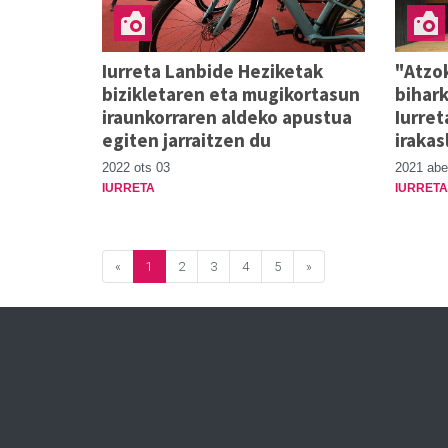
Iurreta Lanbide Heziketak
"Atzo
bizikletaren eta mugikortasun
bihark
iraunkorraren aldeko apustua
Iurret
egiten jarraitzen du
irakas
2022 ots 03
2021 abe
IURRETA
IURRETA
«
1
2
3
4
5
»