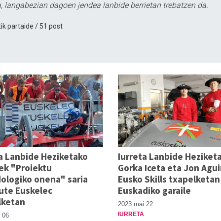
, langabezian dagoen jendea lanbide berrietan trebatzen da.
ik partaide / 51 post
a Lanbide Heziketako
Iurreta Lanbide Heziket
ek "Proiektu
Gorka Iceta eta Jon Agui
ologiko onena" saria
Eusko Skills txapelketan
ute Euskelec
Euskadiko garaile
lketan
2023 mai 22
IURRETA
 06