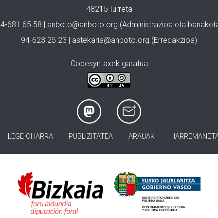
48215 Iurreta
4-681 65 58 |
anboto@anboto.org
(Administrazioa eta banaket
94-623 25 23 |
astekaria@anboto.org
(Erredakzioa)
Codesyntaxek garatua
LEGE OHARRA
PUBLIZITATEA
ARAUAK
HARREMANET