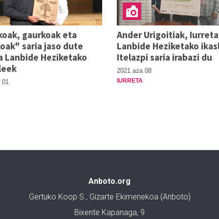
koak, gaurkoak eta
Ander Urigoitiak, Iurreta
oak" saria jaso dute
Lanbide Heziketako ikas
a Lanbide Heziketako
Itelazpi saria irabazi du
leek
2021 aza 08
IURRETA
 01
Anboto.org
Gertuko Koop S., Gizarte Ekimenekoa (Anboto)
Bixente Kapanaga, 9