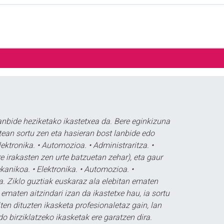
lanbide heziketako ikastetxea da. Bere eginkizuna
ean sortu zen eta hasieran bost lanbide edo
ektronika. • Automozioa. • Administraritza. •
re irakasten zen urte batzuetan zehar), eta gaur
kanikoa. • Elektronika. • Automozioa. •
. Ziklo guztiak euskaraz ala elebitan ematen
ematen aitzindari izan da ikastetxe hau, ia sortu
en dituzten ikasketa profesionaletaz gain, lan
 birziklatzeko ikasketak ere garatzen dira.