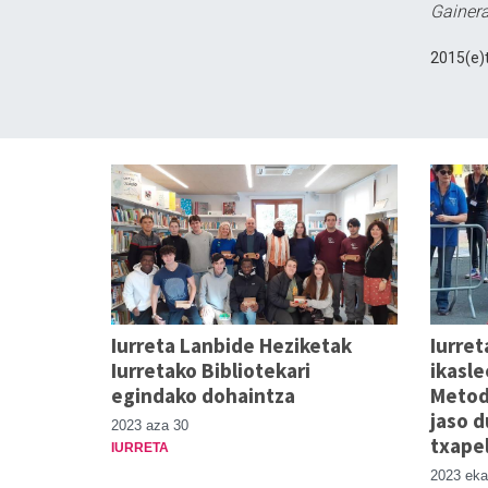
Gainera
2015(e)t
Iurreta Lanbide Heziketak
Iurret
Iurretako Bibliotekari
ikasle
egindako dohaintza
Metod
jaso d
2023 aza 30
txape
IURRETA
2023 eka