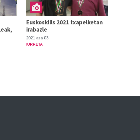
Euskoskills 2021 txapelketan
leak,
irabazle
2021 aza 03
IURRETA