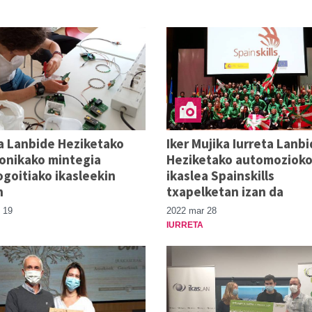
a Lanbide Heziketako
Iker Mujika Iurreta Lanb
ronikako mintegia
Heziketako automoziok
goitiako ikasleekin
ikaslea Spainskills
n
txapelketan izan da
 19
2022 mar 28
IURRETA