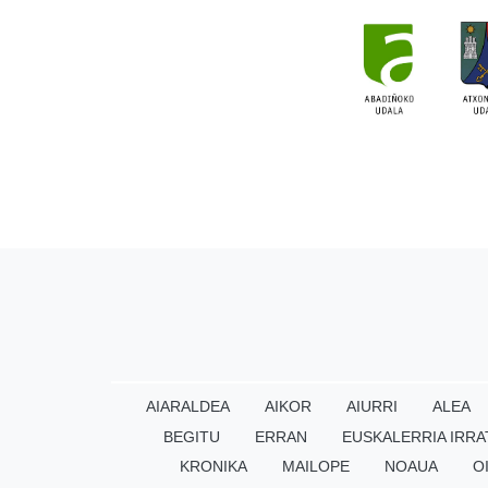
AIARALDEA
AIKOR
AIURRI
ALEA
BEGITU
ERRAN
EUSKALERRIA IRRA
KRONIKA
MAILOPE
NOAUA
O