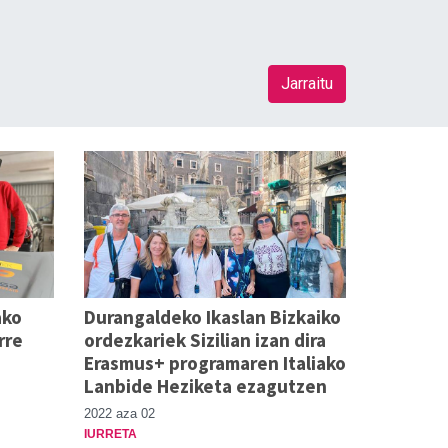
Jarraitu
ako
Durangaldeko Ikaslan Bizkaiko
rre
ordezkariek Sizilian izan dira
Erasmus+ programaren Italiako
Lanbide Heziketa ezagutzen
2022 aza 02
IURRETA