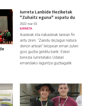
Iurreta Lanbide Heziketak
"Zuhaitz eguna" ospatu du
2022 mar 03
IURRETA
Ikasleak eta irakasleak lanean fin
aritu ziren. "Zaindu dezagun natura
denon artean" lelopean eman zuten
ide
goiz guztia gelditu barik. Esker
o
berezia Iurretatako Udalari
emandako laguntza guztiagatik.