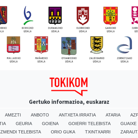
Gertuko informazioa, euskaraz
AMEZTI
ANBOTO
ANTXETA IRRATIA
ATARIA
AZP
TIA
GEURIA
GOIENA
GOIERRI TELEBISTA
GUAIXE
IZMENDI TELEBISTA
ORIO GUKA
TXINTXARRI
ZARAUT