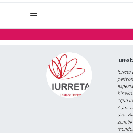
Iurret
Iurreta
pertson
espezia
Kimika.
egun jo
Adminis
dira. B
zenetik
munduan