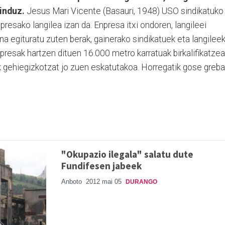
induz.
Jesus Mari Vicente (Basauri, 1948) USO sindikatuko
resako langilea izan da. Enpresa itxi ondoren, langileei
na egituratu zuten berak, gainerako sindikatuek eta langilee
presak hartzen dituen 16.000 metro karratuak birkalifikatzea
 gehiegizkotzat jo zuen eskatutakoa. Horregatik gose greba
"Okupazio ilegala" salatu dute
Fundifesen jabeek
Anboto
2012 mai 05
DURANGO