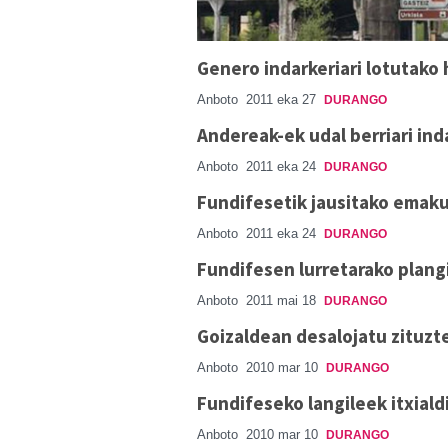
Genero indarkeriari lotutako 
Anboto
2011 eka 27
DURANGO
Andereak-ek udal berriari ind
Anboto
2011 eka 24
DURANGO
Fundifesetik jausitako emak
Anboto
2011 eka 24
DURANGO
Fundifesen lurretarako plang
Anboto
2011 mai 18
DURANGO
Goizaldean desalojatu zituzt
Anboto
2010 mar 10
DURANGO
Fundifeseko langileek itxiald
Anboto
2010 mar 10
DURANGO