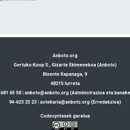
Anboto.org
Gertuko Koop S., Gizarte Ekimenekoa (Anboto)
Bixente Kapanaga, 9
48215 Iurreta
-681 65 58 |
anboto@anboto.org
(Administrazioa eta banake
94-623 25 23 |
astekaria@anboto.org
(Erredakzioa)
Codesyntaxek garatua