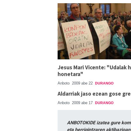
Jesus Mari Vicente: "Udalak 
honetara"
Anboto
2009 abe 22
DURANGO
Aldarriak jaso ezean gose gre
Anboto
2009 abe 17
DURANGO
ANBOTOKIDE izatea gure komun
eta herrigintzaren aktibazioa