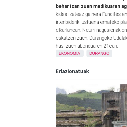
behar izan zuen medikuaren ag
kidea izateaz gainera Fundifés enp
irtenbiderik justuena emateko pla
elkarlanean. Neurri nagusienak en
eskatzen zuen. Durangoko Udalak
hasi zuen abenduaren 21ean.
EKONOMIA
DURANGO
Erlazionatuak