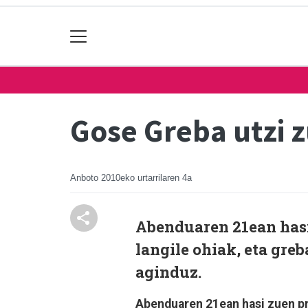
Gose Greba utzi 
Anboto
2010eko urtarrilaren 4a
Abenduaren 21ean hasi
langile ohiak, eta gre
aginduz.
Abenduaren 21ean hasi zuen pro