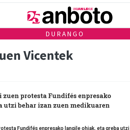
DURANGO
zuen Vicentek
 zuen protesta Fundifés enpresako
ba utzi behar izan zuen medikuaren
testa Fundifés enpresako langile ohiak, eta greba utzi