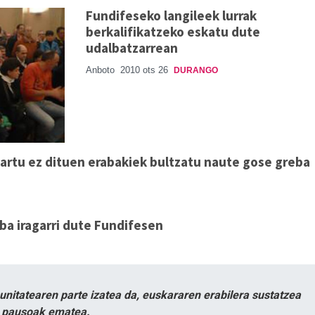
Fundifeseko langileek lurrak
berkalifikatzeko eskatu dute
udalbatzarrean
Anboto
2010 ots 26
DURANGO
hartu ez dituen erabakiek bultzatu naute gose greba
ba iragarri dute Fundifesen
itatearen parte izatea da, euskararen erabilera sustatzea
n pausoak ematea.