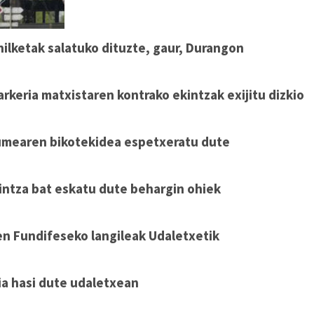
hilketak salatuko dituzte, gaur, Durangon
arkeria matxistaren kontrako ekintzak exijitu dizkio
umearen bikotekidea espetxeratu dute
intza bat eskatu dute behargin ohiek
en Fundifeseko langileak Udaletxetik
ia hasi dute udaletxean