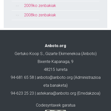
2009ko zenbakiak
2008ko zenbakiak
Anboto.org
Gertuko Koop S., Gizarte Ekimenekoa (Anboto)
Bixente Kapanaga, 9
48215 Iurreta
94-681 65 58 |
anboto@anboto.org
(Administrazioa
eta banaketa)
94-623 25 23 |
astekaria@anboto.org
(Erredakzioa)
Codesyntaxek garatua