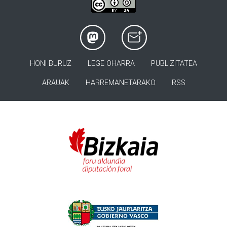
HONI BURUZ
LEGE OHARRA
PUBLIZITATEA
ARAUAK
HARREMANETARAKO
RSS