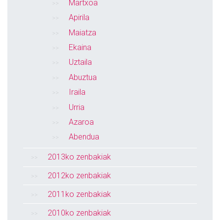
Martxoa
Apirila
Maiatza
Ekaina
Uztaila
Abuztua
Iraila
Urria
Azaroa
Abendua
2013ko zenbakiak
2012ko zenbakiak
2011ko zenbakiak
2010ko zenbakiak