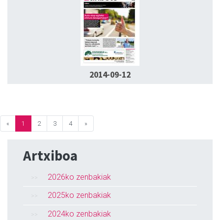
2014-09-12
«
1
2
3
4
»
Artxiboa
2026ko zenbakiak
2025ko zenbakiak
2024ko zenbakiak