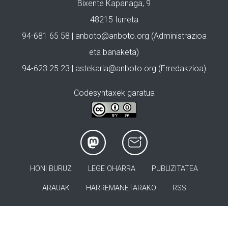
Bixente Kapanaga, 9
48215 Iurreta
94-681 65 58 |
anboto@anboto.org
(Administrazioa
eta banaketa)
94-623 25 23 |
astekaria@anboto.org
(Erredakzioa)
Codesyntaxek garatua
HONI BURUZ
LEGE OHARRA
PUBLIZITATEA
ARAUAK
HARREMANETARAKO
RSS