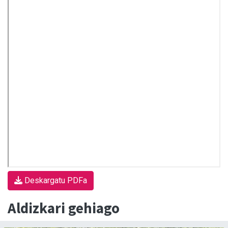
Deskargatu PDFa
Aldizkari gehiago