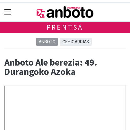
PRENTSA
ANBOTO
GEHIGARRIAK
Anboto Ale berezia: 49.
Durangoko Azoka