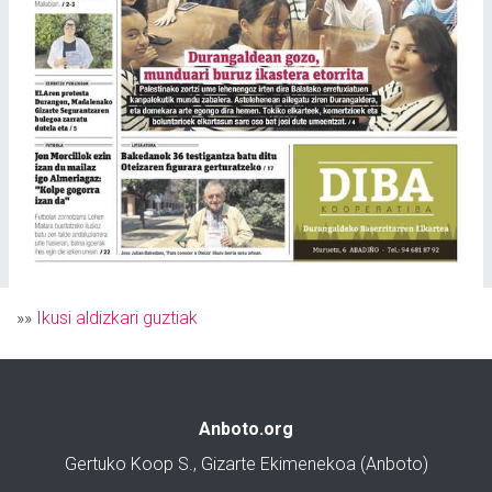
»»
Ikusi aldizkari guztiak
Anboto.org
Gertuko Koop S., Gizarte Ekimenekoa (Anboto)