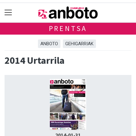
PRENTSA
ANBOTO
GEHIGARRIAK
2014 Urtarrila
2014-01-31