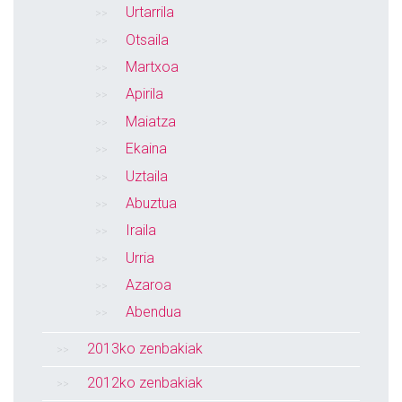
Urtarrila
Otsaila
Martxoa
Apirila
Maiatza
Ekaina
Uztaila
Abuztua
Iraila
Urria
Azaroa
Abendua
2013ko zenbakiak
2012ko zenbakiak