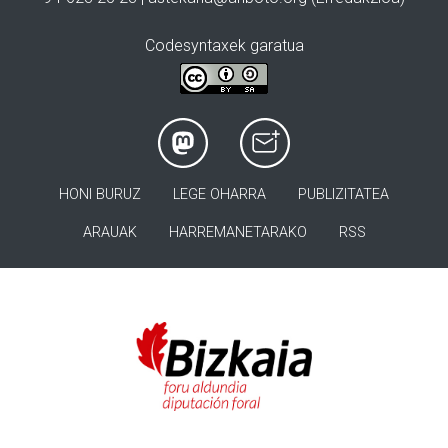
Codesyntaxek garatua
HONI BURUZ
LEGE OHARRA
PUBLIZITATEA
ARAUAK
HARREMANETARAKO
RSS