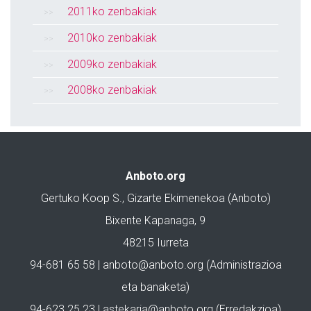
2011ko zenbakiak
2010ko zenbakiak
2009ko zenbakiak
2008ko zenbakiak
Anboto.org
Gertuko Koop S., Gizarte Ekimenekoa (Anboto)
Bixente Kapanaga, 9
48215 Iurreta
94-681 65 58 |
anboto@anboto.org
(Administrazioa
eta banaketa)
94-623 25 23 |
astekaria@anboto.org
(Erredakzioa)