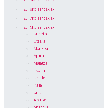
2019ko zenbakiak
2018ko zenbakiak
2017ko zenbakiak
2016ko zenbakiak
Urtarrila
Otsaila
Martxoa
Apirila
Maiatza
Ekaina
Uztaila
Iraila
Urria
Azaroa
Abendua