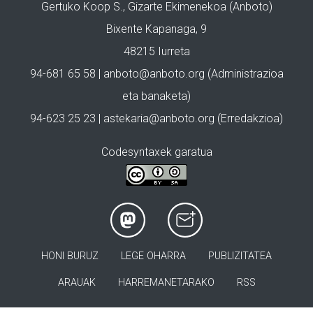
Gertuko Koop S., Gizarte Ekimenekoa (Anboto)
Bixente Kapanaga, 9
48215 Iurreta
94-681 65 58 |
anboto@anboto.org
(Administrazioa
eta banaketa)
94-623 25 23 |
astekaria@anboto.org
(Erredakzioa)
Codesyntaxek garatua
HONI BURUZ
LEGE OHARRA
PUBLIZITATEA
ARAUAK
HARREMANETARAKO
RSS