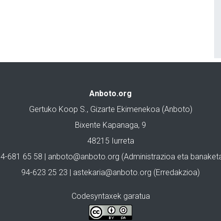
Anboto.org
Gertuko Koop S., Gizarte Ekimenekoa (Anboto)
Bixente Kapanaga, 9
48215 Iurreta
4-681 65 58 |
anboto@anboto.org
(Administrazioa eta banaket
94-623 25 23 |
astekaria@anboto.org
(Erredakzioa)
Codesyntaxek garatua