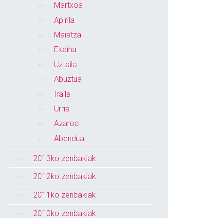
Martxoa
Apirila
Maiatza
Ekaina
Uztaila
Abuztua
Iraila
Urria
Azaroa
Abendua
2013ko zenbakiak
2012ko zenbakiak
2011ko zenbakiak
2010ko zenbakiak