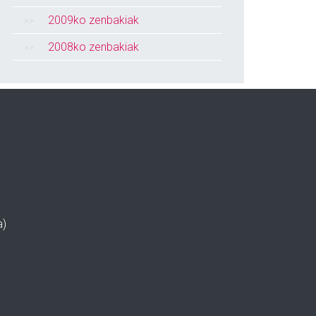
2009ko zenbakiak
2008ko zenbakiak
a)