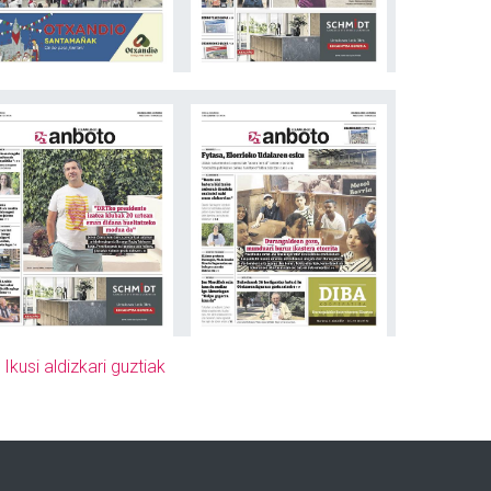
»
Ikusi aldizkari guztiak