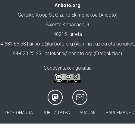
Anboto.org
Gertuko Koop S., Gizarte Ekimenekoa (Anboto)
Bixente Kapanaga, 9
48215 Iurreta
4-681 65 58 |
anboto@anboto.org
(Administrazioa eta banaket
94-623 25 23 |
astekaria@anboto.org
(Erredakzioa)
Codesyntaxek garatua
LEGE OHARRA
PUBLIZITATEA
ARAUAK
HARREMANET