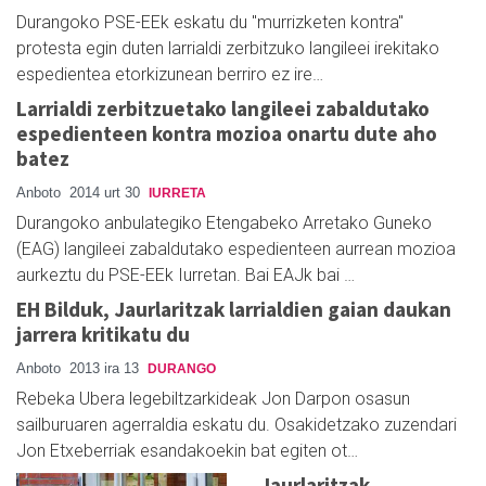
Durangoko PSE-EEk eskatu du "murrizketen kontra"
protesta egin duten larrialdi zerbitzuko langileei irekitako
espedientea etorkizunean berriro ez ire…
Larrialdi zerbitzuetako langileei zabaldutako
espedienteen kontra mozioa onartu dute aho
batez
Anboto
2014 urt 30
IURRETA
Durangoko anbulategiko Etengabeko Arretako Guneko
(EAG) langileei zabaldutako espedienteen aurrean mozioa
aurkeztu du PSE-EEk Iurretan. Bai EAJk bai …
EH Bilduk, Jaurlaritzak larrialdien gaian daukan
jarrera kritikatu du
Anboto
2013 ira 13
DURANGO
Rebeka Ubera legebiltzarkideak Jon Darpon osasun
sailburuaren agerraldia eskatu du. Osakidetzako zuzendari
Jon Etxeberriak esandakoekin bat egiten ot…
Jaurlaritzak