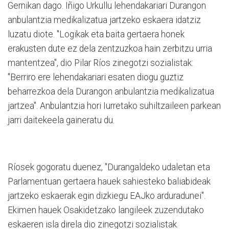
Gernikan dago. Iñigo Urkullu lehendakariari Durangon
anbulantzia medikalizatua jartzeko eskaera idatziz
luzatu diote. "Logikak eta baita gertaera honek
erakusten dute ez dela zentzuzkoa hain zerbitzu urria
mantentzea", dio Pilar Ríos zinegotzi sozialistak:
"Berriro ere lehendakariari esaten diogu guztiz
beharrezkoa dela Durangon anbulantzia medikalizatua
jartzea". Anbulantzia hori Iurretako suhiltzaileen parkean
jarri daitekeela gaineratu du.
Ríosek gogoratu duenez, "Durangaldeko udaletan eta
Parlamentuan gertaera hauek sahiesteko baliabideak
jartzeko eskaerak egin dizkiegu EAJko arduradunei".
Ekimen hauek Osakidetzako langileek zuzendutako
eskaeren isla direla dio zinegotzi sozialistak.