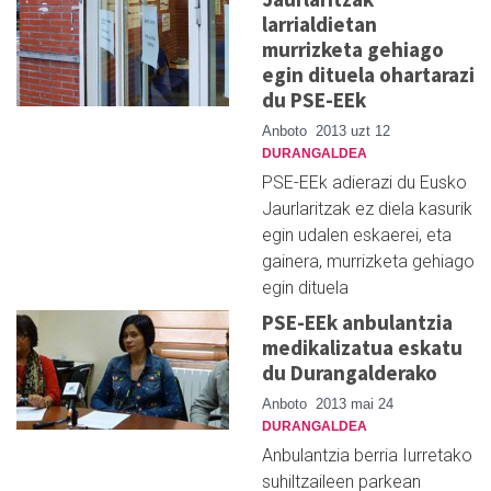
larrialdietan
murrizketa gehiago
egin dituela ohartarazi
du PSE-EEk
Anboto
2013 uzt 12
DURANGALDEA
PSE-EEk adierazi du Eusko
Jaurlaritzak ez diela kasurik
egin udalen eskaerei, eta
gainera, murrizketa gehiago
egin dituela
PSE-EEk anbulantzia
medikalizatua eskatu
du Durangalderako
Anboto
2013 mai 24
DURANGALDEA
Anbulantzia berria Iurretako
suhiltzaileen parkean