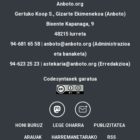
Anboto.org
Gertuko Koop S., Gizarte Ekimenekoa (Anboto)
Bixente Kapanaga, 9
48215 Iurreta
94-681 65 58 |
anboto@anboto.org
(Administrazioa
eta banaketa)
94-623 25 23 |
astekaria@anboto.org
(Erredakzioa)
Codesyntaxek garatua
HONI BURUZ
LEGE OHARRA
PUBLIZITATEA
ARAUAK
HARREMANETARAKO
RSS