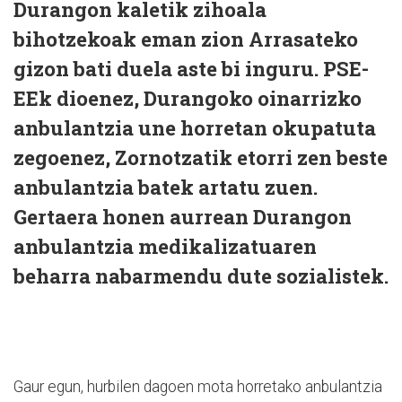
Durangon kaletik zihoala
bihotzekoak eman zion Arrasateko
gizon bati duela aste bi inguru. PSE-
EEk dioenez, Durangoko oinarrizko
anbulantzia une horretan okupatuta
zegoenez, Zornotzatik etorri zen beste
anbulantzia batek artatu zuen.
Gertaera honen aurrean Durangon
anbulantzia medikalizatuaren
beharra nabarmendu dute sozialistek.
Gaur egun, hurbilen dagoen mota horretako anbulantzia