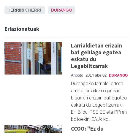
HERRIRIK HERRI
DURANGO
Erlazionatuak
Larrialdietan erizain
bat gehiago egotea
eskatu du
Legebiltzarrak
Anboto
2014 abe 02
DURANGO
Durangoko larrialdi edota
arreta jarraituko gunean
bigarren erizain bat egotea
eskatu du Legebiltzarrak,
EH Bildu, PSE-EE eta PPren
botoekin; EAJk ko…
CCOO: "Ez du