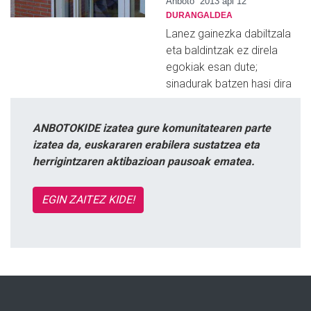
Anboto
2013 api 12
DURANGALDEA
Lanez gainezka dabiltzala
eta baldintzak ez direla
egokiak esan dute;
sinadurak batzen hasi dira
ANBOTOKIDE izatea gure komunitatearen parte
izatea da, euskararen erabilera sustatzea eta
herrigintzaren aktibazioan pausoak ematea.
EGIN ZAITEZ KIDE!