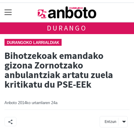
DURANGO
DURANGOKO LARRIALDIAK
Bihotzekoak emandako
gizona Zornotzako
anbulantziak artatu zuela
kritikatu du PSE-EEk
Anboto
2014ko urtarrilaren 24a
Entzun