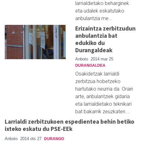
larrialdietako beharginek
eta udalek eskatutako
anbulantzia me…
Erizaintza zerbitzudun
anbulantzia bat
edukiko du
Durangaldeak
Anboto
2014 mar 25
DURANGALDEA
Osakidetzak larrialdi
zerbitzua hobetzeko
hartutako neurria da. Orain
arte, anbulantziek gidaria
eta larrialdietako teknikari
bat bakarrik zeuzkaten.…
Larrialdi zerbitzukoen espedientea behin betiko
ixteko eskatu du PSE-EEk
Anboto
2014 ots 27
DURANGO