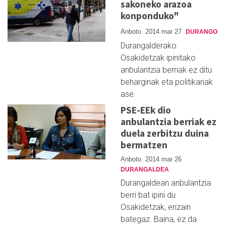
sakoneko arazoa
konponduko"
Anboto
2014 mar 27
DURANGO
Durangalderako
Osakidetzak ipinitako
anbulantzia berriak ez ditu
beharginak eta politikariak
ase.
PSE-EEk dio
anbulantzia berriak ez
duela zerbitzu duina
bermatzen
Anboto
2014 mar 26
DURANGALDEA
Durangaldean anbulantzia
berri bat ipini du
Osakidetzak, erizain
bategaz. Baina, ez da