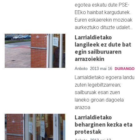
egotea eskatu dute PSE-
EEko hainbat kargudunek.
Euren eskaerekin mozioak
aurkeztuko dituzte udalet…
Larrialdietako
langileek ez dute bat
egin sailburuaren
arrazoiekin
Anboto
2013 mai 16
DURANGO
Larrialdietako egoera landu
zuten legebiltzarrean;
sailburuak esan zuen
laneko giroan dagoela
arazoa
Larrialdietako
beharginen kezka eta
protestak