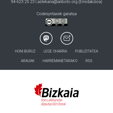
94-623 25 23 |
astekaria@anboto.org
(Erredakzioa)
Codesyntaxek garatua
HONI BURUZ
LEGE OHARRA
PUBLIZITATEA
ARAUAK
HARREMANETARAKO
RSS