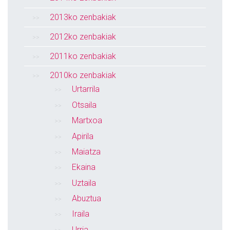
2013ko zenbakiak
2012ko zenbakiak
2011ko zenbakiak
2010ko zenbakiak
Urtarrila
Otsaila
Martxoa
Apirila
Maiatza
Ekaina
Uztaila
Abuztua
Iraila
Urria