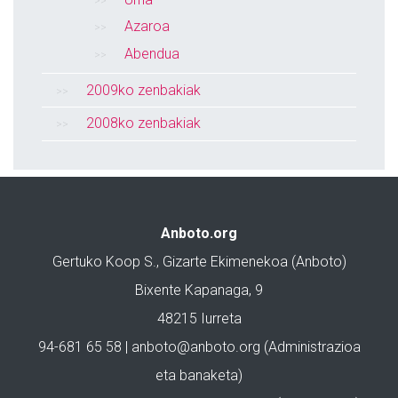
Azaroa
Abendua
2009ko zenbakiak
2008ko zenbakiak
Anboto.org
Gertuko Koop S., Gizarte Ekimenekoa (Anboto)
Bixente Kapanaga, 9
48215 Iurreta
94-681 65 58 |
anboto@anboto.org
(Administrazioa
eta banaketa)