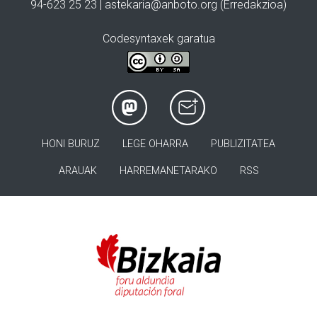
94-623 25 23 |
astekaria@anboto.org
(Erredakzioa)
Codesyntaxek garatua
HONI BURUZ
LEGE OHARRA
PUBLIZITATEA
ARAUAK
HARREMANETARAKO
RSS