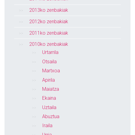
2013ko zenbakiak
2012ko zenbakiak
2011ko zenbakiak
2010ko zenbakiak
Urtarrila
Otsaila
Martxoa
Apirila
Maiatza
Ekaina
Uztaila
Abuztua
Iraila
Urria