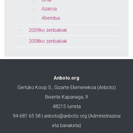
Azaroa
Abendua
2009ko zenbakiak
2008ko zenbakiak
Anboto.org
Gertuko Koop S., Gizarte Ekimenekoa (Anboto)
Bixente Kapanaga, 9
48215 Iurreta
94-681 65 58 |
anboto@anboto.org
(Administrazioa
eta banaketa)