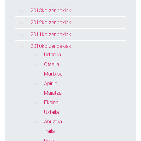
2013ko zenbakiak
2012ko zenbakiak
2011ko zenbakiak
2010ko zenbakiak
Urtarrila
Otsaila
Martxoa
Apirila
Maiatza
Ekaina
Uztaila
Abuztua
Iraila
Urria