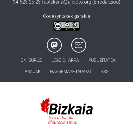
94-623 25 23 |
astekaria@anboto.org
(Erredakzioa)
Codesyntaxek garatua
HONI BURUZ
LEGE OHARRA
PUBLIZITATEA
ARAUAK
HARREMANETARAKO
RSS