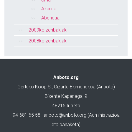
Azaroa
Abendua
2009ko zenbakiak
2008ko zenbakiak
Anboto.org
Gertuko Koop S., Gizarte Ekimenekoa (Anboto)
Bixente Kapanaga, 9
48215 Iurreta
94-681 65 58 |
anboto@anboto.org
(Administrazioa
eta banaketa)