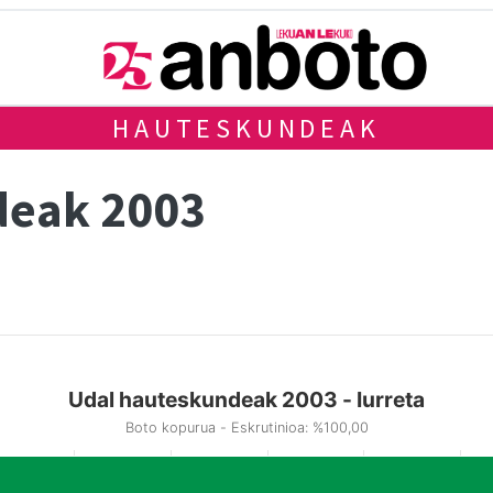
HAUTESKUNDEAK
deak 2003
Udal hauteskundeak 2003 - Iurreta
Boto kopurua - Eskrutinioa: %100,00