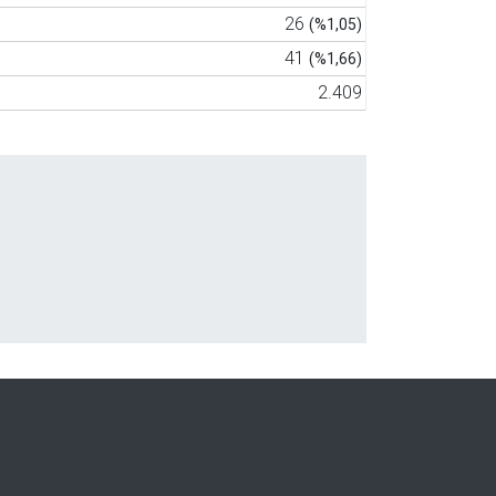
26
(%1,05)
41
(%1,66)
2.409