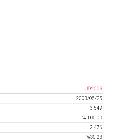
UD2003
2003/05/25
3.549
% 100,00
2.476
%30,23