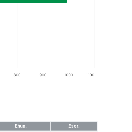
800
900
1000
1100
Ehun.
Eser.