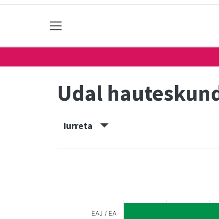
Udal hauteskun
Iurreta
EAJ / EA