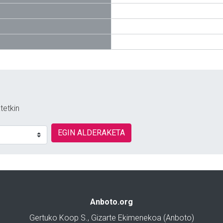
tetkin
EGIN ALDERAKETA
Anboto.org
Gertuko Koop S., Gizarte Ekimenekoa (Anboto)