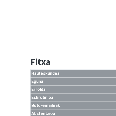
Fitxa
Hauteskundea
Eguna
Errolda
Eskrutinioa
Boto-emaileak
Abstentzioa