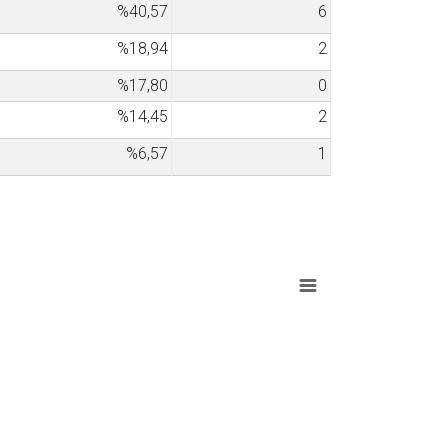
%40,57
6
%18,94
2
%17,80
0
%14,45
2
%6,57
1