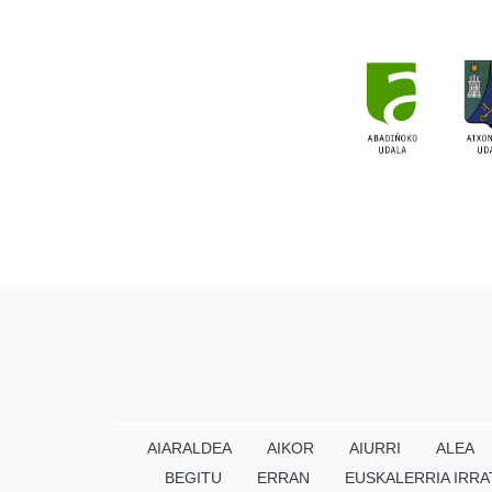
AIARALDEA
AIKOR
AIURRI
ALEA
BEGITU
ERRAN
EUSKALERRIA IRRA