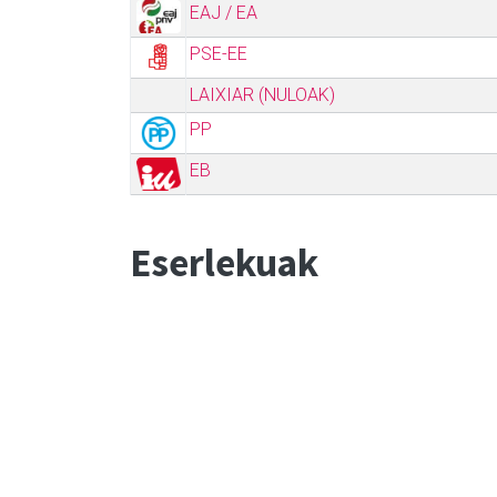
EAJ / EA
PSE-EE
LAIXIAR (NULOAK)
PP
EB
Eserlekuak