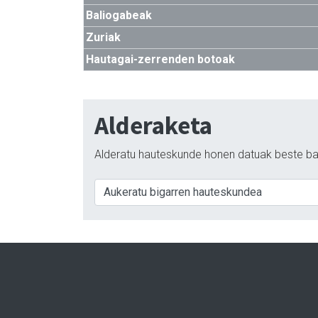
Baliogabeak
Zuriak
Hautagai-zerrenden botoak
Alderaketa
Alderatu hauteskunde honen datuak beste ba