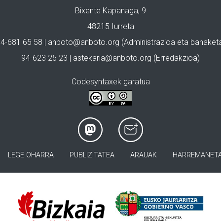
Bixente Kapanaga, 9
48215 Iurreta
4-681 65 58 |
anboto@anboto.org
(Administrazioa eta banaket
94-623 25 23 |
astekaria@anboto.org
(Erredakzioa)
Codesyntaxek garatua
LEGE OHARRA
PUBLIZITATEA
ARAUAK
HARREMANET