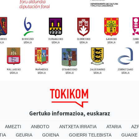
Gertuko informazioa, euskaraz
AMEZTI
ANBOTO
ANTXETA IRRATIA
ATARIA
AZP
TIA
GEURIA
GOIENA
GOIERRI TELEBISTA
GUAIXE