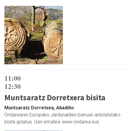
11:00
12:30
Muntsaratz Dorretxera bisita
Muntsaratz Dorretxea, Abadiño
Ondarearen Europako Jardunaldien barruan antolatutako
bisita gidatua. Izen ematea: www.ondarea.eus