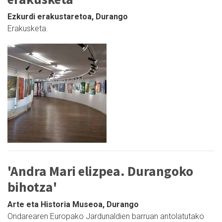
Ezkurdi erakustaretoa, Durango
Erakusketa.
'Andra Mari elizpea. Durangoko
bihotza'
Arte eta Historia Museoa, Durango
Ondarearen Europako Jardunaldien barruan antolatutako