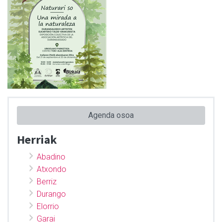
Agenda osoa
Herriak
Abadino
Atxondo
Berriz
Durango
Elorrio
Garai