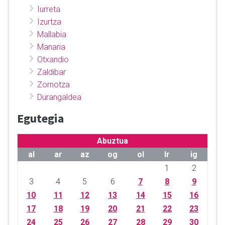
Iurreta
Izurtza
Mallabia
Manaria
Otxandio
Zaldibar
Zornotza
Durangaldea
Egutegia
Abuztua
al
ar
az
og
ol
lr
ig
1
2
3
4
5
6
7
8
9
10
11
12
13
14
15
16
17
18
19
20
21
22
23
24
25
26
27
28
29
30