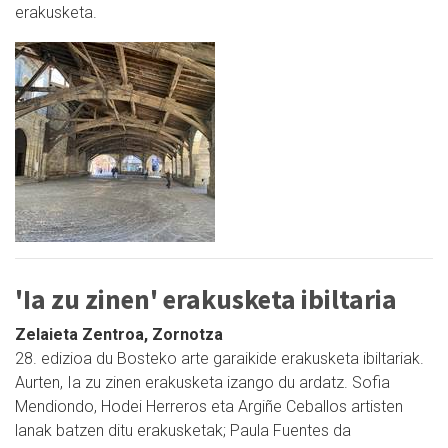
erakusketa.
'Ia zu zinen' erakusketa ibiltaria
Zelaieta Zentroa, Zornotza
28. edizioa du Bosteko arte garaikide erakusketa ibiltariak.
Aurten, Ia zu zinen erakusketa izango du ardatz. Sofia
Mendiondo, Hodei Herreros eta Argiñe Ceballos artisten
lanak batzen ditu erakusketak; Paula Fuentes da