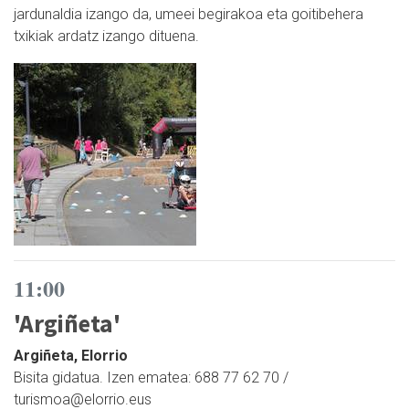
jardunaldia izango da, umeei begirakoa eta goitibehera
txikiak ardatz izango dituena.
11:00
'Argiñeta'
Argiñeta, Elorrio
Bisita gidatua. Izen ematea: 688 77 62 70 /
turismoa@elorrio.eus