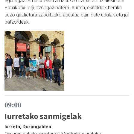
egunagaz. Amaitu 19an amaituko dira, su artifizialekin eta
Patxikotxu agurtzeagaz batera. Aurten, ekitaldiak herriko
auzo guztietara zabaltzeko apustua egin dute udalak eta jai
batzordeak.
09:00
Iurretako sanmigelak
Iurreta, Durangaldea
Ohiturari eutsita, iurretarrek Montoitik jaurtitako