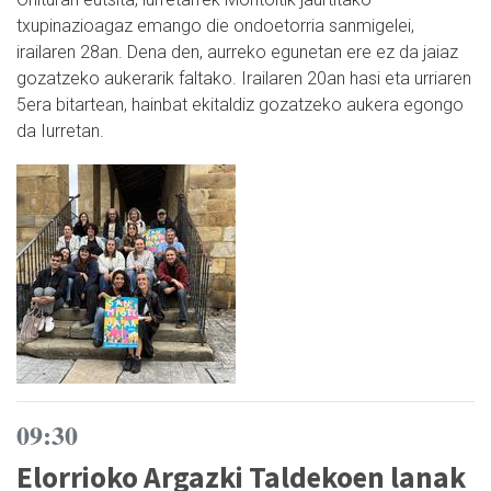
txupinazioagaz emango die ondoetorria sanmigelei,
irailaren 28an. Dena den, aurreko egunetan ere ez da jaiaz
gozatzeko aukerarik faltako. Irailaren 20an hasi eta urriaren
5era bitartean, hainbat ekitaldiz gozatzeko aukera egongo
da Iurretan.
09:30
Elorrioko Argazki Taldekoen lanak