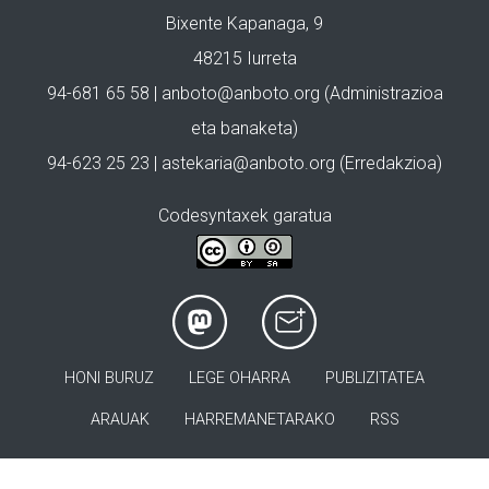
Bixente Kapanaga, 9
48215 Iurreta
94-681 65 58 |
anboto@anboto.org
(Administrazioa
eta banaketa)
94-623 25 23 |
astekaria@anboto.org
(Erredakzioa)
Codesyntaxek garatua
HONI BURUZ
LEGE OHARRA
PUBLIZITATEA
ARAUAK
HARREMANETARAKO
RSS