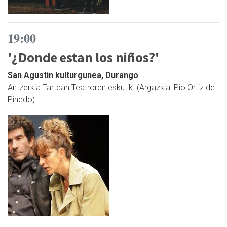
19:00
'¿Donde estan los niños?'
San Agustin kulturgunea, Durango
Antzerkia Tartean Teatroren eskutik. (Argazkia: Pio Ortiz de
Pinedo).