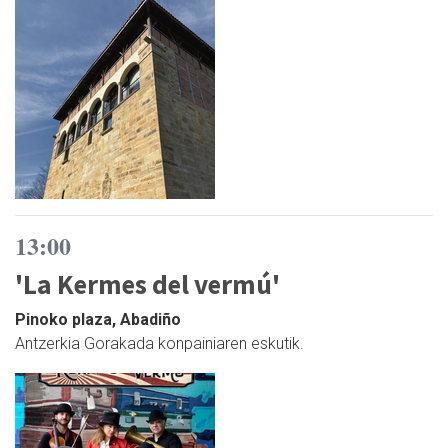
13:00
'La Kermes del vermú'
Pinoko plaza, Abadiño
Antzerkia Gorakada konpainiaren eskutik.