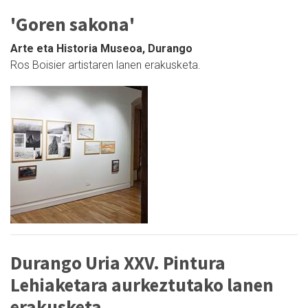
'Goren sakona'
Arte eta Historia Museoa, Durango
Ros Boisier artistaren lanen erakusketa.
Durango Uria XXV. Pintura
Lehiaketara aurkeztutako lanen
erakusketa