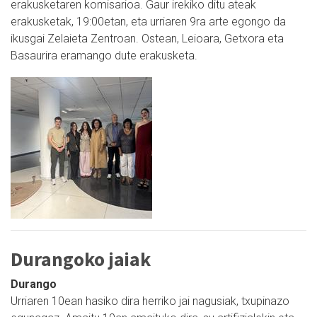
erakusketaren komisarioa. Gaur irekiko ditu ateak
erakusketak, 19:00etan, eta urriaren 9ra arte egongo da
ikusgai Zelaieta Zentroan. Ostean, Leioara, Getxora eta
Basaurira eramango dute erakusketa.
Durangoko jaiak
Durango
Urriaren 10ean hasiko dira herriko jai nagusiak, txupinazo