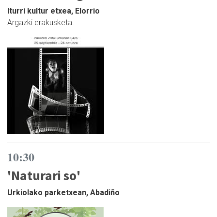
Iturri kultur etxea, Elorrio
Argazki erakusketa.
10:30
'Naturari so'
Urkiolako parketxean, Abadiño