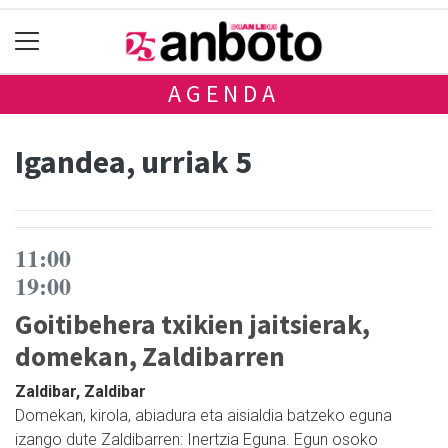
AGENDA
Igandea, urriak 5
11:00
19:00
Goitibehera txikien jaitsierak,
domekan, Zaldibarren
Zaldibar, Zaldibar
Domekan, kirola, abiadura eta aisialdia batzeko eguna
izango dute Zaldibarren: Inertzia Eguna. Egun osoko