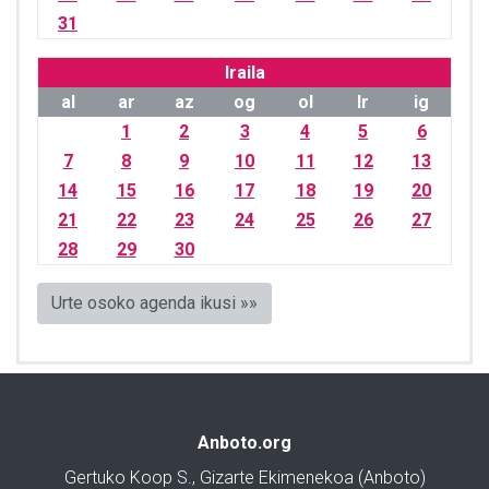
31
Iraila
al
ar
az
og
ol
lr
ig
1
2
3
4
5
6
7
8
9
10
11
12
13
14
15
16
17
18
19
20
21
22
23
24
25
26
27
28
29
30
Urte osoko agenda ikusi »»
Anboto.org
Gertuko Koop S., Gizarte Ekimenekoa (Anboto)