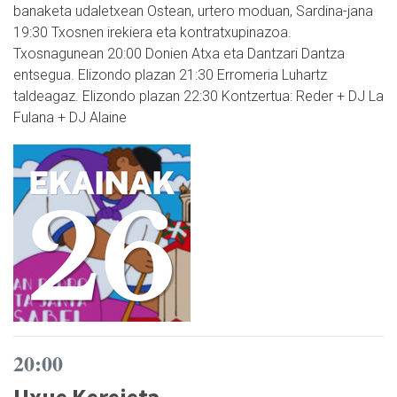
banaketa udaletxean Ostean, urtero moduan, Sardina-jana
19:30 Txosnen irekiera eta kontratxupinazoa.
Txosnagunean 20:00 Donien Atxa eta Dantzari Dantza
entsegua. Elizondo plazan 21:30 Erromeria Luhartz
taldeagaz. Elizondo plazan 22:30 Kontzertua: Reder + DJ La
Fulana + DJ Alaine
20:00
Uxue Kerejeta