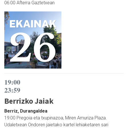
06:00 Afterra Gaztetxean
19:00
23:59
Berrizko Jaiak
Berriz, Durangaldea
19:00 Pregoia eta txupinazoa, Miren Amuriza Plaza.
Udaletxean Ondoren jaietako kartel lehiaketaren sari