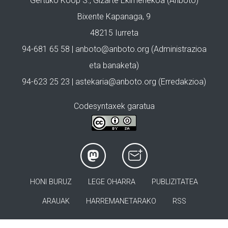
Gertuko Koop S., Gizarte Ekimenekoa (Anboto)
Bixente Kapanaga, 9
48215 Iurreta
94-681 65 58 |
anboto@anboto.org
(Administrazioa
eta banaketa)
94-623 25 23 |
astekaria@anboto.org
(Erredakzioa)
Codesyntaxek garatua
HONI BURUZ
LEGE OHARRA
PUBLIZITATEA
ARAUAK
HARREMANETARAKO
RSS