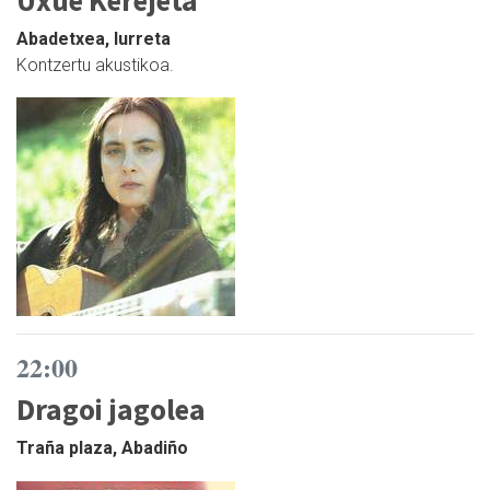
Abadetxea, Iurreta
Kontzertu akustikoa.
22:00
Dragoi jagolea
Traña plaza, Abadiño