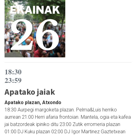
18:30
23:59
Apatako jaiak
Apatako plazan, Atxondo
18:30 Aurpegi margoketa plazan. Pelma&Luis herriko
aurrean 21:00 Herri afaria frontoian. Mantela, ogia eta kafea
jai batzordeak ipiniko ditu 23:00 Zutik erromeria plazan
01:00 DJ Kuku plazan 02:00 DJ Igor Martinez Gaztetxean