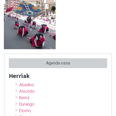
Agenda osoa
Herriak
Abadino
Atxondo
Berriz
Durango
Elorrio