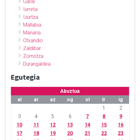
Garai
Iurreta
Izurtza
Mallabia
Manaria
Otxandio
Zaldibar
Zornotza
Durangaldea
Egutegia
Abuztua
al
ar
az
og
ol
lr
ig
1
2
3
4
5
6
7
8
9
10
11
12
13
14
15
16
17
18
19
20
21
22
23