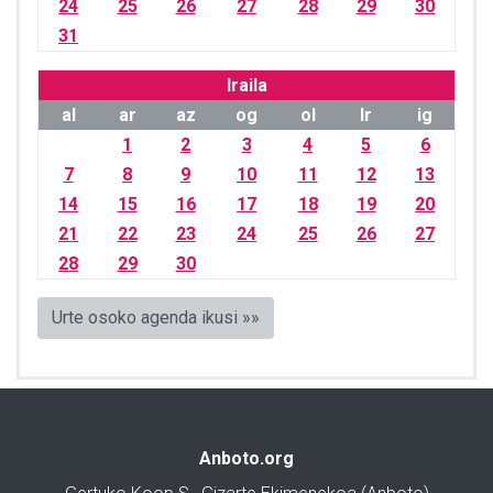
24
25
26
27
28
29
30
31
Iraila
al
ar
az
og
ol
lr
ig
1
2
3
4
5
6
7
8
9
10
11
12
13
14
15
16
17
18
19
20
21
22
23
24
25
26
27
28
29
30
Urte osoko agenda ikusi »»
Anboto.org