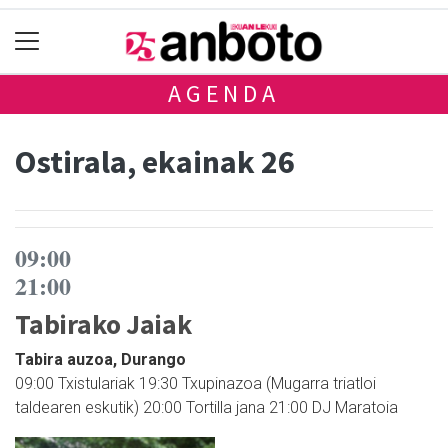
AGENDA
Ostirala, ekainak 26
09:00
21:00
Tabirako Jaiak
Tabira auzoa, Durango
09:00 Txistulariak 19:30 Txupinazoa (Mugarra triatloi
taldearen eskutik) 20:00 Tortilla jana 21:00 DJ Maratoia