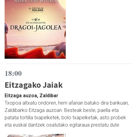
18:00
Eitzagako Jaiak
Eitzaga auzoa, Zaldibar
Txopoa altxatu ondoren, herri afarian batuko dira barikuan,
Zaldibarko Eitzaga auzoan. Besteak beste, paella eta
patata tortilla txapelketek, bolo txapelketak, asto probek
eta euskal dantzek osatutako egitaraua prestatu dute.