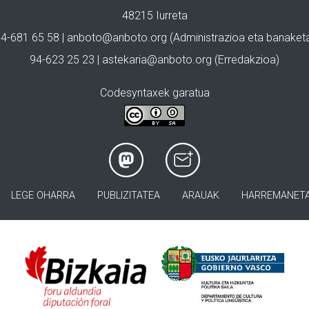
48215 Iurreta
4-681 65 58 |
anboto@anboto.org
(Administrazioa eta banaket
94-623 25 23 |
astekaria@anboto.org
(Erredakzioa)
Codesyntaxek garatua
LEGE OHARRA
PUBLIZITATEA
ARAUAK
HARREMANET