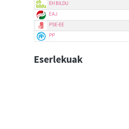
EH BILDU
EAJ
PSE-EE
PP
Eserlekuak