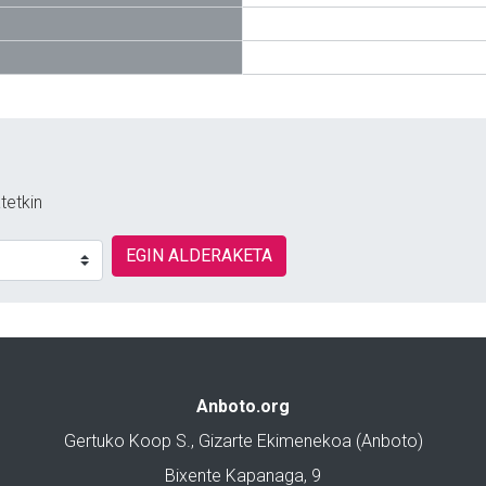
tetkin
EGIN ALDERAKETA
Anboto.org
Gertuko Koop S., Gizarte Ekimenekoa (Anboto)
Bixente Kapanaga, 9