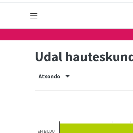
Udal hauteskun
Atxondo
EH BILDU