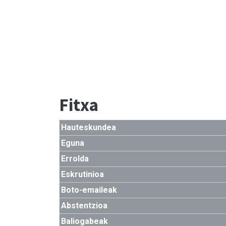
Fitxa
Hauteskundea
Eguna
Errolda
Eskrutinioa
Boto-emaileak
Abstentzioa
Baliogabeak