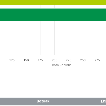
0
125
150
175
200
225
250
275
Boto kopurua
Botoak
Eh