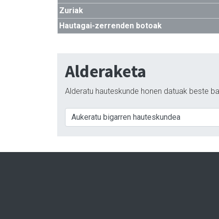
Zuriak
Hautagai-zerrenden botoak
Alderaketa
Alderatu hauteskunde honen datuak beste ba