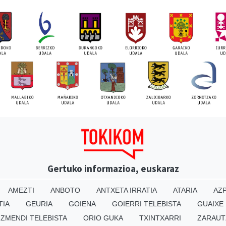
Gertuko informazioa, euskaraz
AMEZTI
ANBOTO
ANTXETA IRRATIA
ATARIA
AZP
TIA
GEURIA
GOIENA
GOIERRI TELEBISTA
GUAIXE
IZMENDI TELEBISTA
ORIO GUKA
TXINTXARRI
ZARAUT