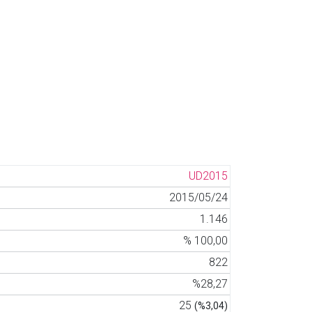
UD2015
2015/05/24
1.146
% 100,00
822
%28,27
25
(%3,04)