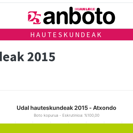
HAUTESKUNDEAK
deak 2015
Udal hauteskundeak 2015 - Atxondo
Boto kopurua - Eskrutinioa: %100,00