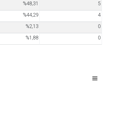
%48,31
5
%44,29
4
%2,13
0
%1,88
0