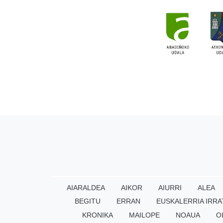
AIARALDEA
AIKOR
AIURRI
ALEA
BEGITU
ERRAN
EUSKALERRIA IRRA
KRONIKA
MAILOPE
NOAUA
O