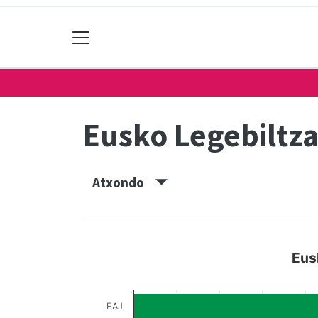
Eusko Legebiltz
Atxondo
Eus
EAJ