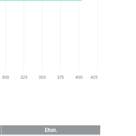
300
325
350
375
400
425
Ehun.