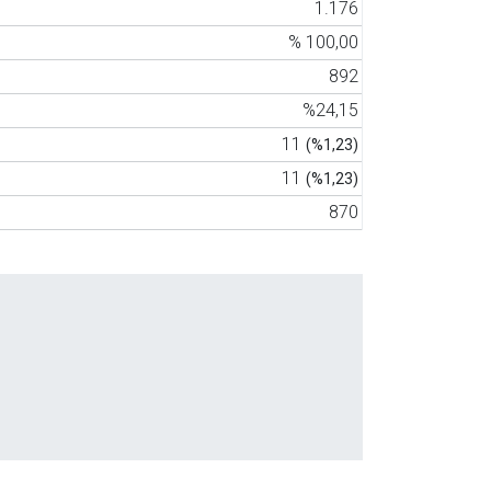
1.176
% 100,00
892
%24,15
11
(%1,23)
11
(%1,23)
870