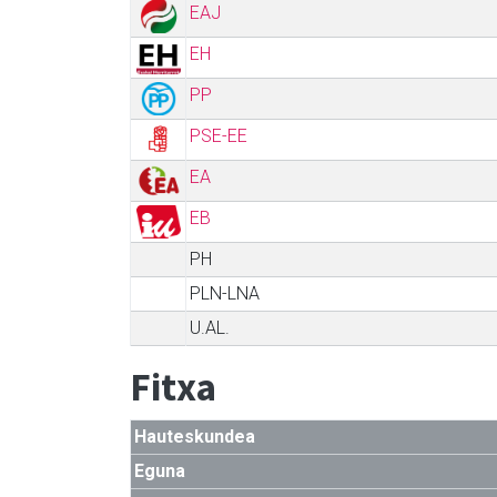
EAJ
EH
PP
PSE-EE
EA
EB
PH
PLN-LNA
U.AL.
Fitxa
Hauteskundea
Eguna