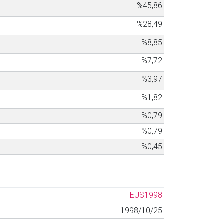
4
%45,86
1
%28,49
8
%8,85
8
%7,72
5
%3,97
6
%1,82
7
%0,79
7
%0,79
4
%0,45
EUS1998
1998/10/25