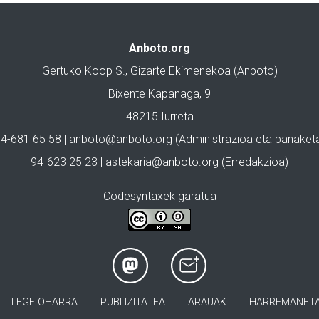
Anboto.org
Gertuko Koop S., Gizarte Ekimenekoa (Anboto)
Bixente Kapanaga, 9
48215 Iurreta
4-681 65 58 |
anboto@anboto.org
(Administrazioa eta banaket
94-623 25 23 |
astekaria@anboto.org
(Erredakzioa)
Codesyntaxek garatua
LEGE OHARRA
PUBLIZITATEA
ARAUAK
HARREMANET