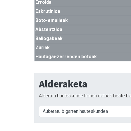
Errolda
Eskrutinioa
Boto-emaileak
Abstentzioa
Baliogabeak
Zuriak
Hautagai-zerrenden botoak
Alderaketa
Alderatu hauteskunde honen datuak beste ba