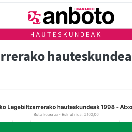
HAUTESKUNDEAK
arrerako hauteskundea
ko Legebiltzarrerako hauteskundeak 1998 - Atx
Boto kopurua - Eskrutinioa: %100,00