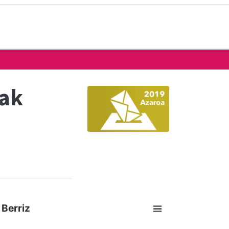
eak
Berriz