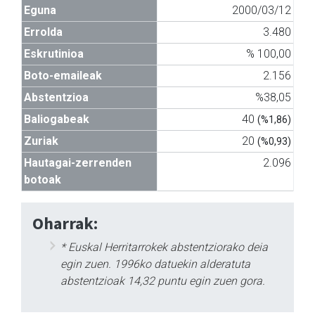
Eguna
2000/03/12
Errolda
3.480
Eskrutinioa
% 100,00
Boto-emaileak
2.156
Abstentzioa
%38,05
Baliogabeak
40
(%1,86)
Zuriak
20
(%0,93)
Hautagai-zerrenden
2.096
botoak
Oharrak:
* Euskal Herritarrokek abstentziorako deia
egin zuen. 1996ko datuekin alderatuta
abstentzioak 14,32 puntu egin zuen gora.