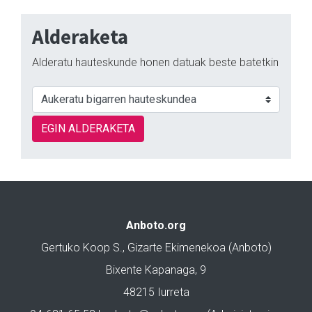
Alderaketa
Alderatu hauteskunde honen datuak beste batetkin
EGIN ALDERAKETA
Anboto.org
Gertuko Koop S., Gizarte Ekimenekoa (Anboto)
Bixente Kapanaga, 9
48215 Iurreta