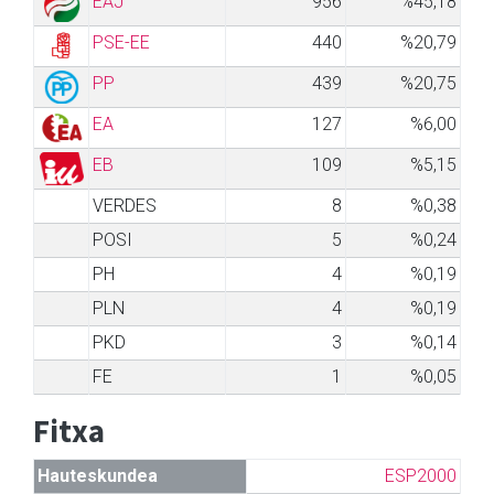
EAJ
956
%45,18
PSE-EE
440
%20,79
PP
439
%20,75
EA
127
%6,00
EB
109
%5,15
VERDES
8
%0,38
POSI
5
%0,24
PH
4
%0,19
PLN
4
%0,19
PKD
3
%0,14
FE
1
%0,05
Fitxa
Hauteskundea
ESP2000