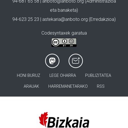
94-681 65 58 |
anboto@anboto.org
(Administrazioa
eta banaketa)
94-623 25 23 |
astekaria@anboto.org
(Erredakzioa)
Codesyntaxek garatua
HONI BURUZ
LEGE OHARRA
PUBLIZITATEA
ARAUAK
HARREMANETARAKO
RSS