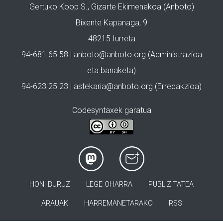
Gertuko Koop S., Gizarte Ekimenekoa (Anboto)
Bixente Kapanaga, 9
48215 Iurreta
94-681 65 58 |
anboto@anboto.org
(Administrazioa
eta banaketa)
94-623 25 23 |
astekaria@anboto.org
(Erredakzioa)
Codesyntaxek garatua
HONI BURUZ
LEGE OHARRA
PUBLIZITATEA
ARAUAK
HARREMANETARAKO
RSS