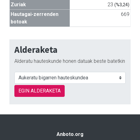
Zuriak
23
(%3,24)
Hautagai-zerrenden
669
botoak
Alderaketa
Alderatu hauteskunde honen datuak beste batetkin
EGIN ALDERAKETA
Anboto.org