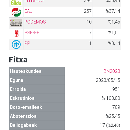
EH BILDU
394
%56,94
EAJ
257
%37,14
PODEMOS
10
%1,45
PSE-EE
7
%1,01
PP
1
%0,14
Fitxa
Hauteskundea
BN2023
Eguna
2023/05/15
Errolda
951
Eskrutinioa
% 100,00
Boto-emaileak
709
Abstentzioa
%25,45
Baliogabeak
17
(%2,40)