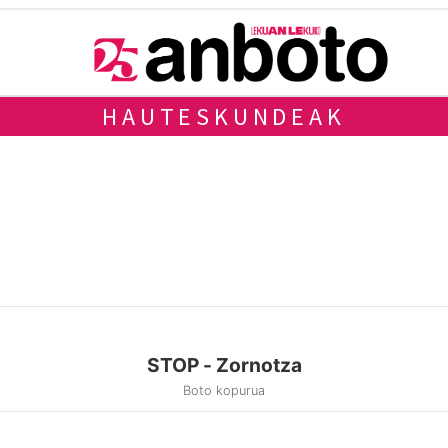
HAUTESKUNDEAK
STOP - Zornotza
Boto kopurua