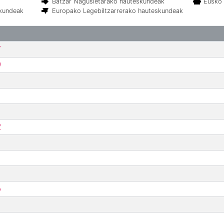
Batzar Nagusietarako hauteskundeak
Eusko 
skundeak
Europako Legebiltzarrerako hauteskundeak
7
9
2
6