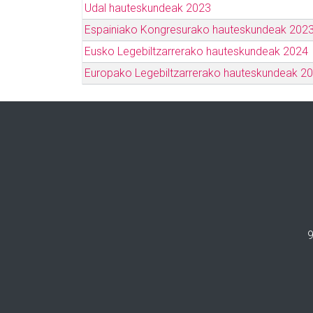
Udal hauteskundeak 2023
Espainiako Kongresurako hauteskundeak 202
Eusko Legebiltzarrerako hauteskundeak 2024
Europako Legebiltzarrerako hauteskundeak 2
9