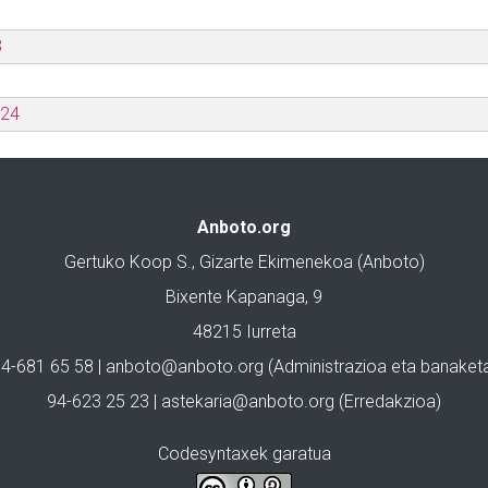
3
024
Anboto.org
Gertuko Koop S., Gizarte Ekimenekoa (Anboto)
Bixente Kapanaga, 9
48215 Iurreta
4-681 65 58 |
anboto@anboto.org
(Administrazioa eta banaket
94-623 25 23 |
astekaria@anboto.org
(Erredakzioa)
Codesyntaxek garatua