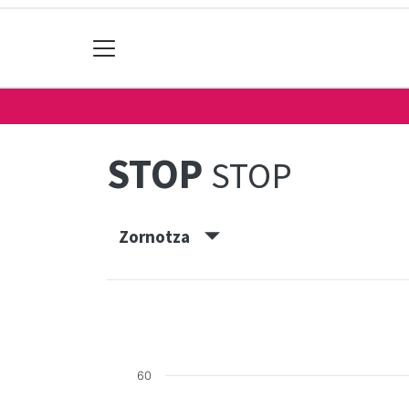
STOP
STOP
Zornotza
60