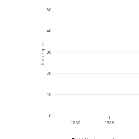
50
40
Boto kopurua
30
20
10
0
1980
1985