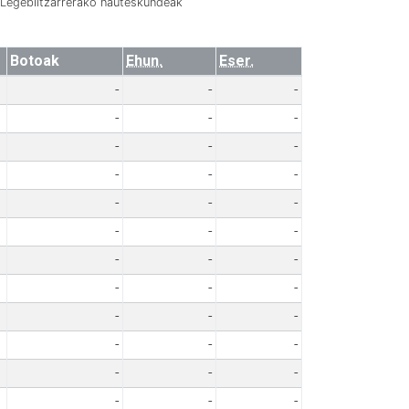
Legebiltzarrerako hauteskundeak
Botoak
Ehun.
Eser.
-
-
-
-
-
-
-
-
-
-
-
-
-
-
-
-
-
-
-
-
-
-
-
-
-
-
-
-
-
-
-
-
-
-
-
-