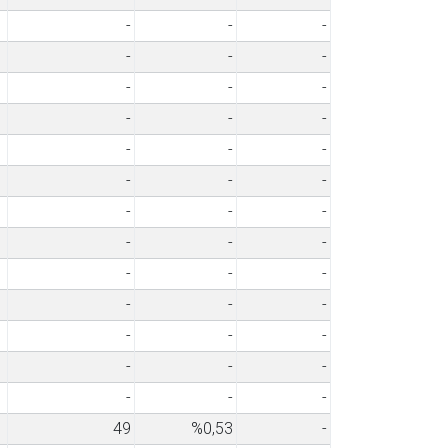
-
-
-
-
-
-
-
-
-
-
-
-
-
-
-
-
-
-
-
-
-
-
-
-
-
-
-
-
-
-
-
-
-
-
-
-
-
-
-
49
%0,53
-