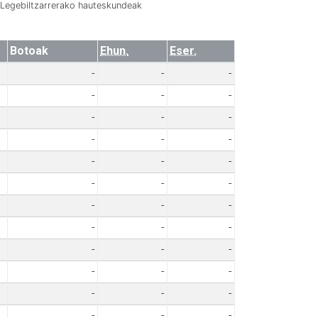
Legebiltzarrerako hauteskundeak
Botoak
Ehun.
Eser.
-
-
-
-
-
-
-
-
-
-
-
-
-
-
-
-
-
-
-
-
-
-
-
-
-
-
-
-
-
-
-
-
-
-
-
-