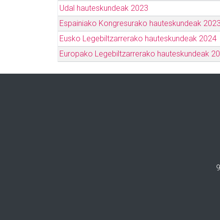
Udal hauteskundeak 2023
Espainiako Kongresurako hauteskundeak 202
Eusko Legebiltzarrerako hauteskundeak 2024
Europako Legebiltzarrerako hauteskundeak 2
9