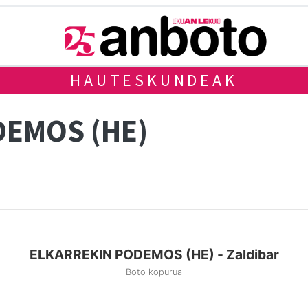
HAUTESKUNDEAK
DEMOS (HE)
ELKARREKIN PODEMOS (HE) - Zaldibar
Boto kopurua