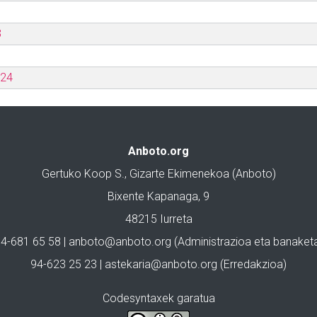
3
024
Anboto.org
Gertuko Koop S., Gizarte Ekimenekoa (Anboto)
Bixente Kapanaga, 9
48215 Iurreta
4-681 65 58 |
anboto@anboto.org
(Administrazioa eta banaket
94-623 25 23 |
astekaria@anboto.org
(Erredakzioa)
Codesyntaxek garatua