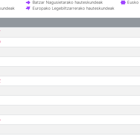
Batzar Nagusietarako hauteskundeak
Eusko 
skundeak
Europako Legebiltzarrerako hauteskundeak
7
9
2
6