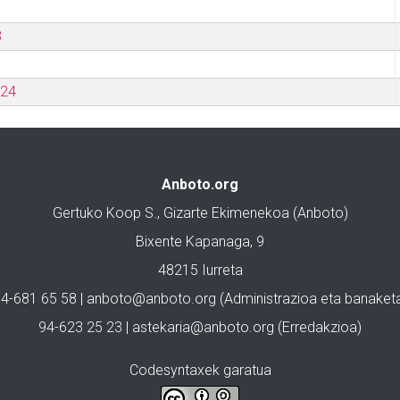
3
024
Anboto.org
Gertuko Koop S., Gizarte Ekimenekoa (Anboto)
Bixente Kapanaga, 9
48215 Iurreta
4-681 65 58 |
anboto@anboto.org
(Administrazioa eta banaket
94-623 25 23 |
astekaria@anboto.org
(Erredakzioa)
Codesyntaxek garatua