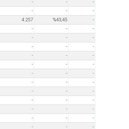
-
-
-
-
-
-
4.257
%43,45
-
-
-
-
-
-
-
-
-
-
-
-
-
-
-
-
-
-
-
-
-
-
-
-
-
-
-
-
-
-
-
-
-
-
-
-
-