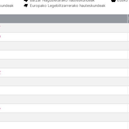
Batzar Nagusietarako hauteskundeak
Eusko 
skundeak
Europako Legebiltzarrerako hauteskundeak
7
9
2
6