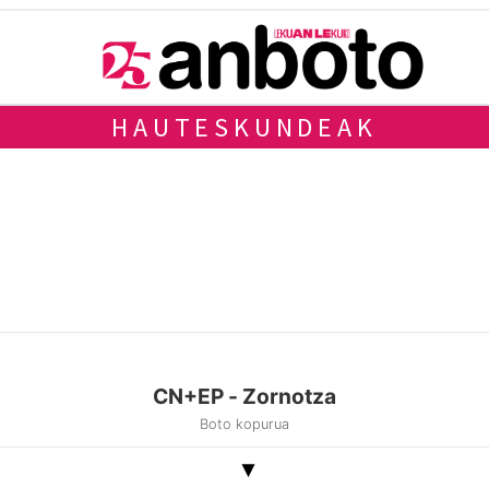
HAUTESKUNDEAK
CN+EP - Zornotza
Boto kopurua