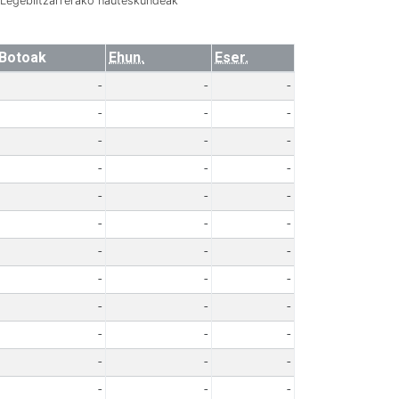
Legebiltzarrerako hauteskundeak
Botoak
Ehun.
Eser.
-
-
-
-
-
-
-
-
-
-
-
-
-
-
-
-
-
-
-
-
-
-
-
-
-
-
-
-
-
-
-
-
-
-
-
-