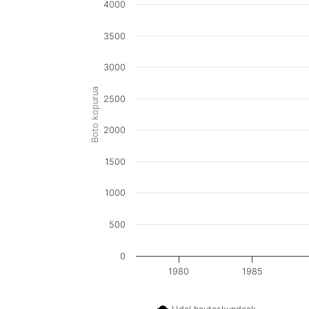
4000
3500
3000
Boto kopurua
2500
2000
1500
1000
500
0
1980
1985