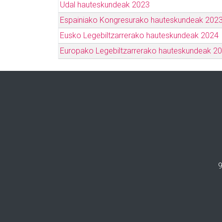
Udal hauteskundeak 2023
Espainiako Kongresurako hauteskundeak 202
Eusko Legebiltzarrerako hauteskundeak 2024
Europako Legebiltzarrerako hauteskundeak 2
9