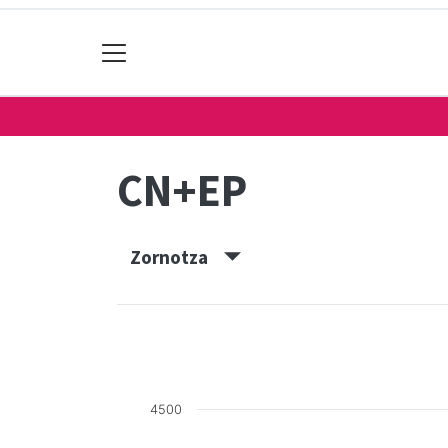
CN+EP
Zornotza
4500