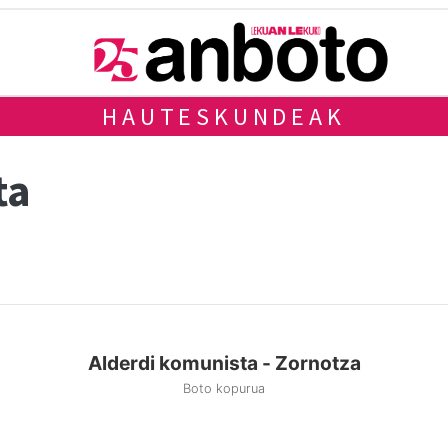
HAUTESKUNDEAK
ta
Alderdi komunista - Zornotza
Boto kopurua