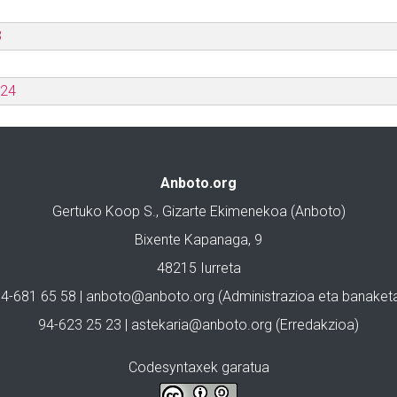
3
024
Anboto.org
Gertuko Koop S., Gizarte Ekimenekoa (Anboto)
Bixente Kapanaga, 9
48215 Iurreta
4-681 65 58 |
anboto@anboto.org
(Administrazioa eta banaket
94-623 25 23 |
astekaria@anboto.org
(Erredakzioa)
Codesyntaxek garatua