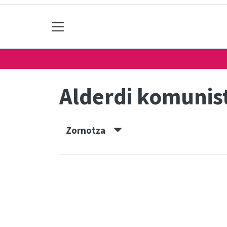
Alderdi komunis
Zornotza