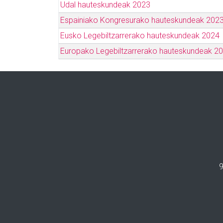
Udal hauteskundeak 2023
Espainiako Kongresurako hauteskundeak 202
Eusko Legebiltzarrerako hauteskundeak 2024
Europako Legebiltzarrerako hauteskundeak 2
9