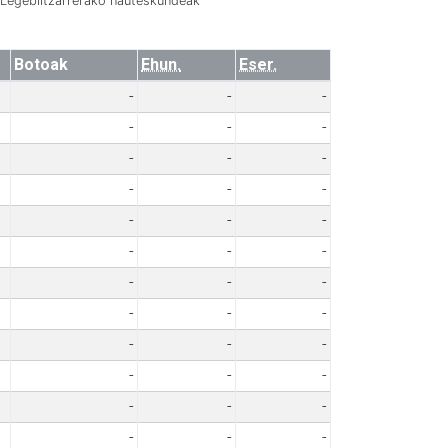
Legebiltzarrerako hauteskundeak
Botoak
Ehun.
Eser.
-
-
-
-
-
-
-
-
-
-
-
-
-
-
-
-
-
-
-
-
-
-
-
-
-
-
-
-
-
-
-
-
-
-
-
-