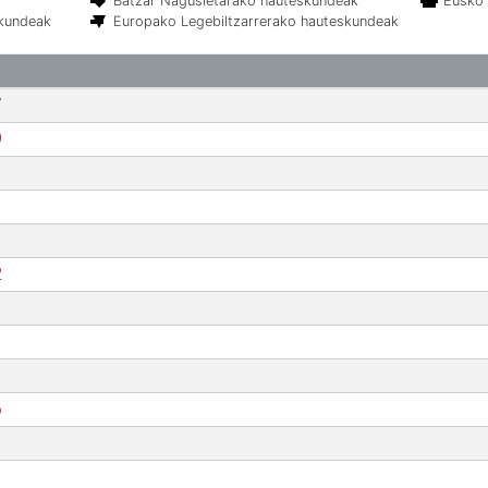
Batzar Nagusietarako hauteskundeak
Eusko 
skundeak
Europako Legebiltzarrerako hauteskundeak
7
9
2
6