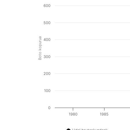
600
500
Boto kopurua
400
300
200
100
0
1980
1985