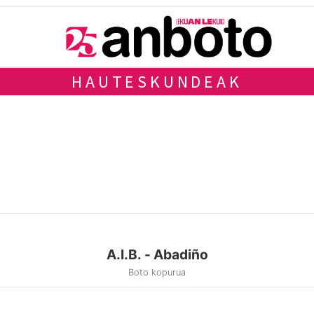
HAUTESKUNDEAK
A.I.B. - Abadiño
Boto kopurua