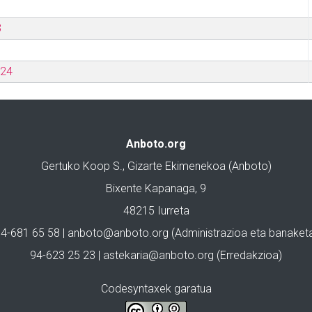
3
024
Anboto.org
Gertuko Koop S., Gizarte Ekimenekoa (Anboto)
Bixente Kapanaga, 9
48215 Iurreta
4-681 65 58 |
anboto@anboto.org
(Administrazioa eta banaket
94-623 25 23 |
astekaria@anboto.org
(Erredakzioa)
Codesyntaxek garatua