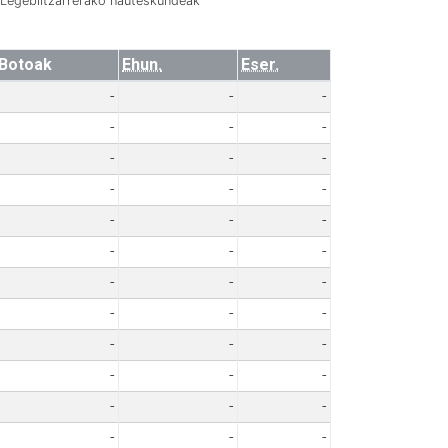
Legebiltzarrerako hauteskundeak
Botoak
Ehun.
Eser.
-
-
-
-
-
-
-
-
-
-
-
-
-
-
-
-
-
-
-
-
-
-
-
-
-
-
-
-
-
-
-
-
-
-
-
-