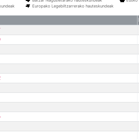
Batzar Nagusietarako hauteskundeak
Eusko 
skundeak
Europako Legebiltzarrerako hauteskundeak
7
9
2
6