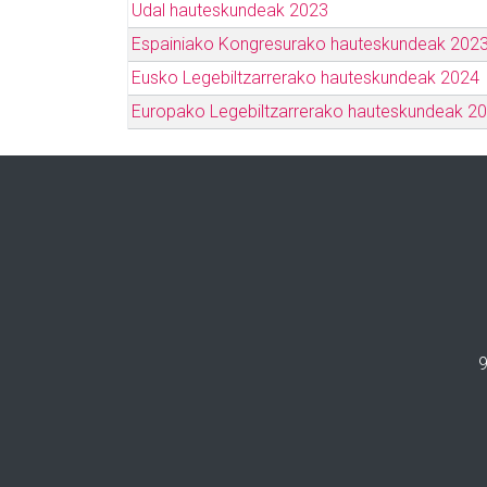
Udal hauteskundeak 2023
Espainiako Kongresurako hauteskundeak 202
Eusko Legebiltzarrerako hauteskundeak 2024
Europako Legebiltzarrerako hauteskundeak 2
9