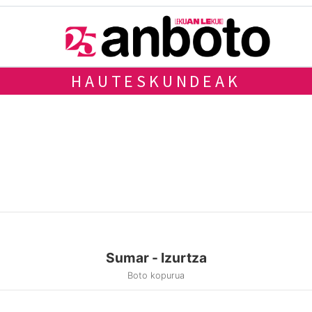
HAUTESKUNDEAK
Sumar - Izurtza
Boto kopurua