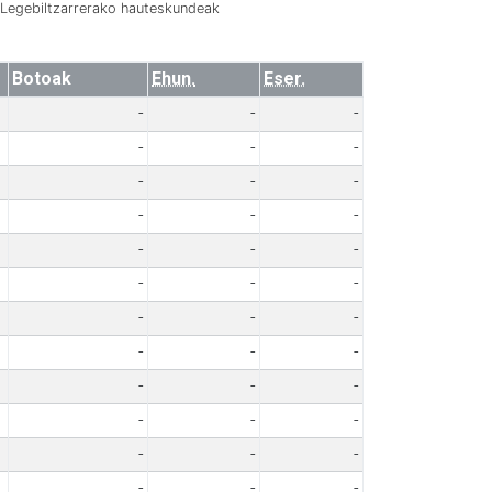
Legebiltzarrerako hauteskundeak
Botoak
Ehun.
Eser.
-
-
-
-
-
-
-
-
-
-
-
-
-
-
-
-
-
-
-
-
-
-
-
-
-
-
-
-
-
-
-
-
-
-
-
-