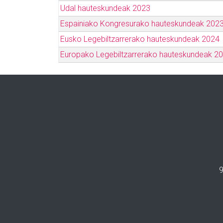
Udal hauteskundeak 2023
Espainiako Kongresurako hauteskundeak 202
Eusko Legebiltzarrerako hauteskundeak 2024
Europako Legebiltzarrerako hauteskundeak 2
9