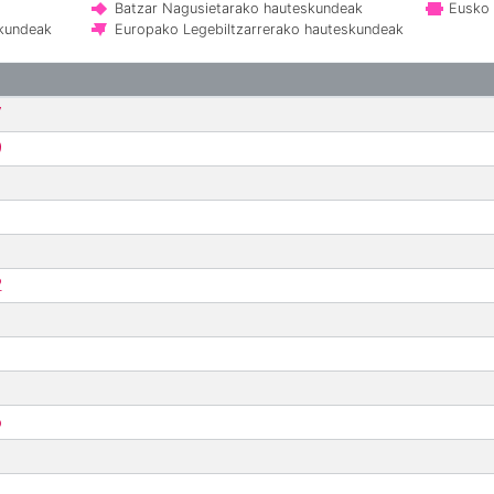
Batzar Nagusietarako hauteskundeak
Eusko 
skundeak
Europako Legebiltzarrerako hauteskundeak
7
9
2
6