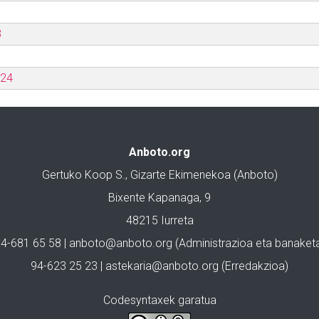
3
024
Anboto.org
Gertuko Koop S., Gizarte Ekimenekoa (Anboto)
Bixente Kapanaga, 9
48215 Iurreta
4-681 65 58 |
anboto@anboto.org
(Administrazioa eta banaket
94-623 25 23 |
astekaria@anboto.org
(Erredakzioa)
Codesyntaxek garatua