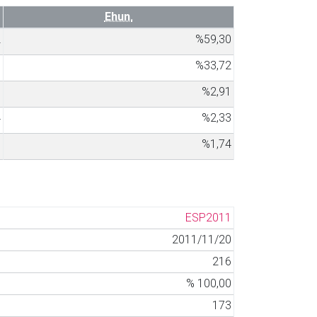
Ehun.
2
%59,30
8
%33,72
5
%2,91
4
%2,33
3
%1,74
ESP2011
2011/11/20
216
% 100,00
173