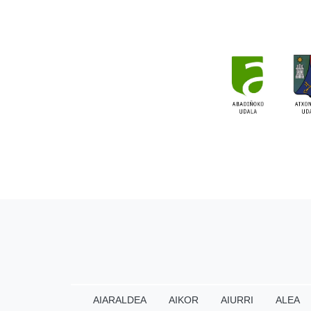
AIARALDEA
AIKOR
AIURRI
ALEA