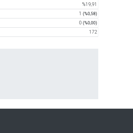
%19,91
1
(%0,58)
0
(%0,00)
172