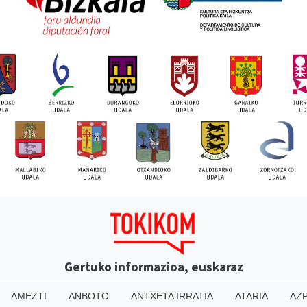
Gertuko informazioa, euskaraz
AMEZTI
ANBOTO
ANTXETA IRRATIA
ATARIA
AZP