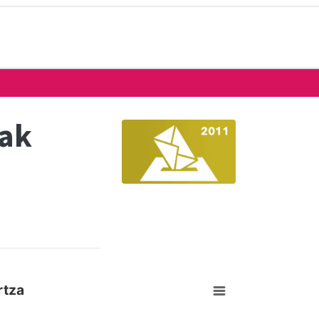
eak
rtza