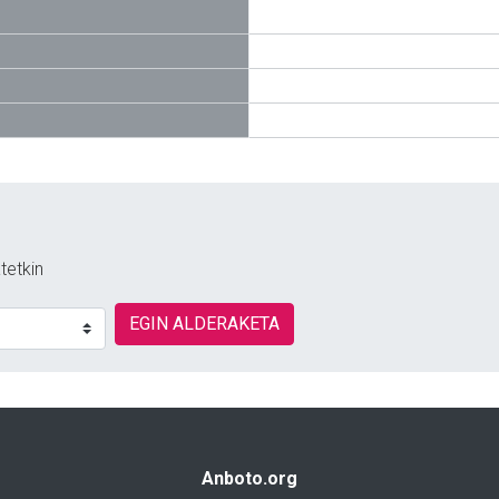
tetkin
EGIN ALDERAKETA
Anboto.org