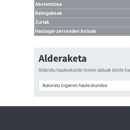
Abstentzioa
Baliogabeak
Zuriak
Hautagai-zerrenden botoak
Alderaketa
Alderatu hauteskunde honen datuak beste ba