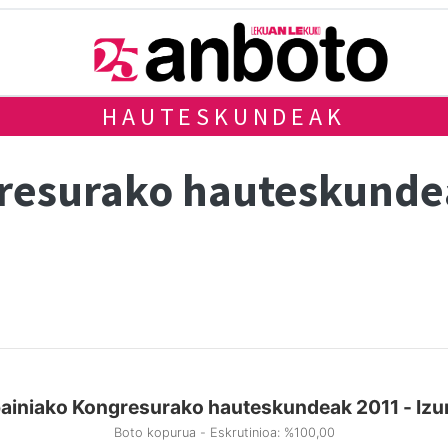
HAUTESKUNDEAK
gresurako hauteskund
ainiako Kongresurako hauteskundeak 2011 - Izu
Boto kopurua - Eskrutinioa: %100,00