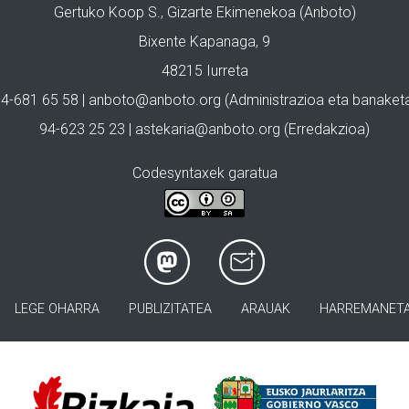
Gertuko Koop S., Gizarte Ekimenekoa (Anboto)
Bixente Kapanaga, 9
48215 Iurreta
4-681 65 58 |
anboto@anboto.org
(Administrazioa eta banaket
94-623 25 23 |
astekaria@anboto.org
(Erredakzioa)
Codesyntaxek garatua
LEGE OHARRA
PUBLIZITATEA
ARAUAK
HARREMANET