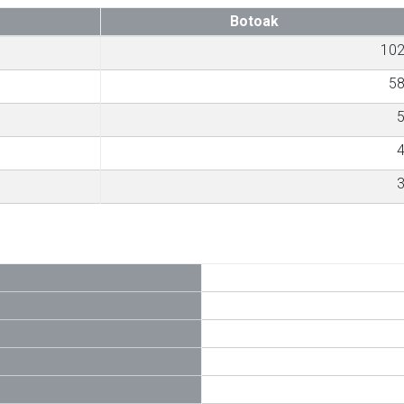
Botoak
10
5