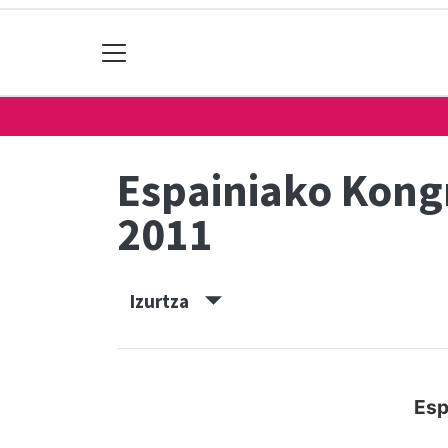
Espainiako Kon
2011
Izurtza
Esp