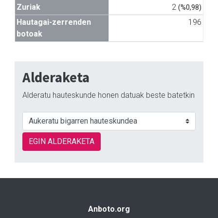
Zuriak
2
(%0,98)
Hautagai-zerrenden
196
botoak
Alderaketa
Alderatu hauteskunde honen datuak beste batetkin
EGIN ALDERAKETA
Anboto.org