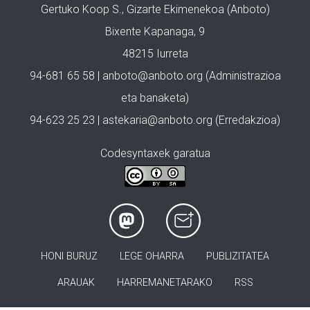
Gertuko Koop S., Gizarte Ekimenekoa (Anboto)
Bixente Kapanaga, 9
48215 Iurreta
94-681 65 58 |
anboto@anboto.org
(Administrazioa
eta banaketa)
94-623 25 23 |
astekaria@anboto.org
(Erredakzioa)
Codesyntaxek garatua
HONI BURUZ
LEGE OHARRA
PUBLIZITATEA
ARAUAK
HARREMANETARAKO
RSS