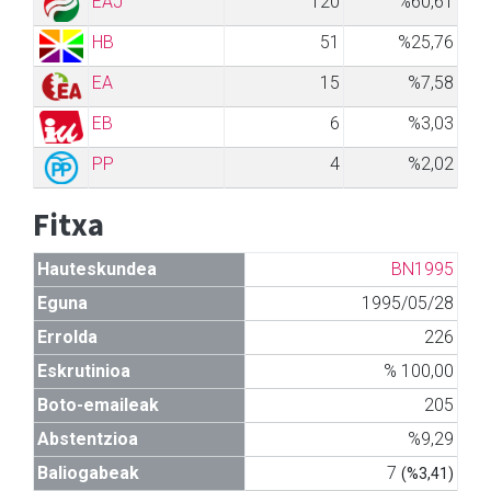
EAJ
120
%60,61
HB
51
%25,76
EA
15
%7,58
EB
6
%3,03
PP
4
%2,02
Fitxa
Hauteskundea
BN1995
Eguna
1995/05/28
Errolda
226
Eskrutinioa
% 100,00
Boto-emaileak
205
Abstentzioa
%9,29
Baliogabeak
7
(%3,41)