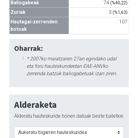
Baliogabeak
74
(%40,22)
Zuriak
3
(%1,63)
Hautagai-zerrenden
107
botoak
Oharrak:
* 2007ko maiatzaren 27an egindako udal
eta foru hauteskundeetan EAE-ANVko
zerrenda batzuk baliogabetuak izan ziren.
Alderaketa
Alderatu hauteskunde honen datuak beste batetkin