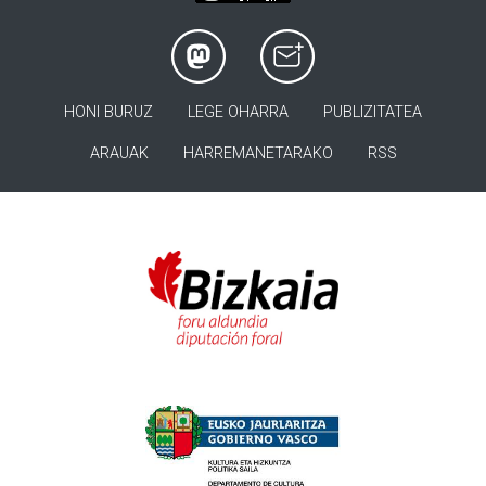
HONI BURUZ
LEGE OHARRA
PUBLIZITATEA
ARAUAK
HARREMANETARAKO
RSS