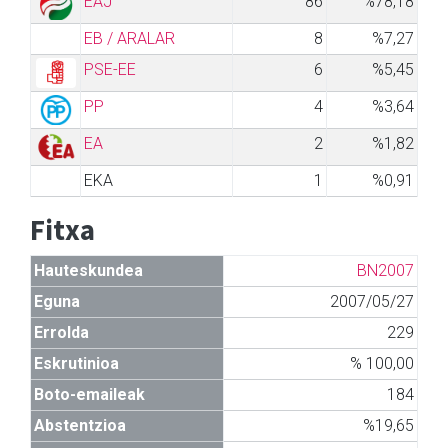
EAJ
86
%78,18
EB / ARALAR
8
%7,27
PSE-EE
6
%5,45
PP
4
%3,64
EA
2
%1,82
EKA
1
%0,91
Fitxa
Hauteskundea
BN2007
Eguna
2007/05/27
Errolda
229
Eskrutinioa
% 100,00
Boto-emaileak
184
Abstentzioa
%19,65