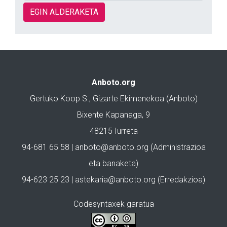
EGIN ALDERAKETA
Anboto.org
Gertuko Koop S., Gizarte Ekimenekoa (Anboto)
Bixente Kapanaga, 9
48215 Iurreta
94-681 65 58 |
anboto@anboto.org
(Administrazioa
eta banaketa)
94-623 25 23 |
astekaria@anboto.org
(Erredakzioa)
Codesyntaxek garatua