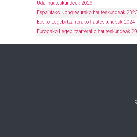
Udal hauteskundeak 2023
Espainiako Kongresurako hauteskundeak 202
Eusko Legebiltzarrerako hauteskundeak 2024
Europako Legebiltzarrerako hauteskundeak 2
9