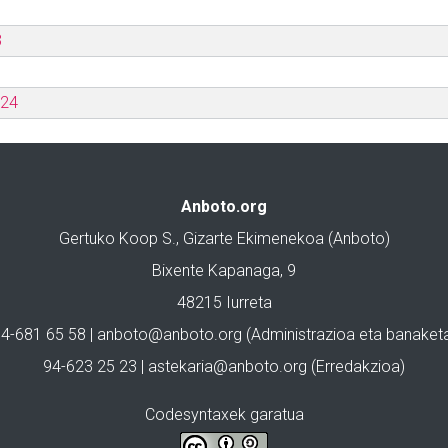
3
024
Anboto.org
Gertuko Koop S., Gizarte Ekimenekoa (Anboto)
Bixente Kapanaga, 9
48215 Iurreta
4-681 65 58 |
anboto@anboto.org
(Administrazioa eta banaket
94-623 25 23 |
astekaria@anboto.org
(Erredakzioa)
Codesyntaxek garatua