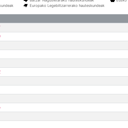
Batzar Nagusietarako hauteskundeak
Eusko 
skundeak
Europako Legebiltzarrerako hauteskundeak
7
9
2
6