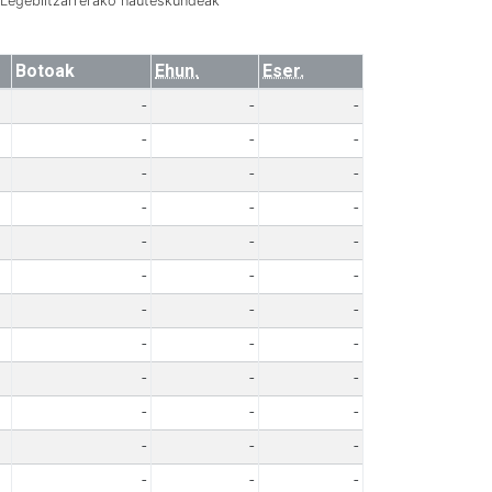
Legebiltzarrerako hauteskundeak
Botoak
Ehun.
Eser.
-
-
-
-
-
-
-
-
-
-
-
-
-
-
-
-
-
-
-
-
-
-
-
-
-
-
-
-
-
-
-
-
-
-
-
-