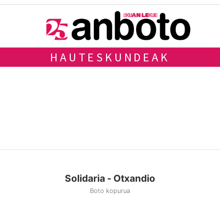
HAUTESKUNDEAK
Solidaria - Otxandio
Boto kopurua