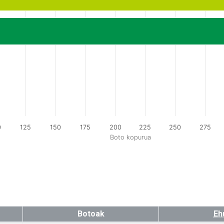
0
125
150
175
200
225
250
275
Boto kopurua
Botoak
Eh