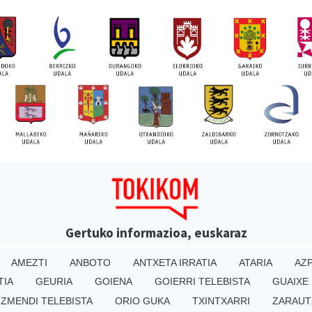
Gertuko informazioa, euskaraz
AMEZTI
ANBOTO
ANTXETA IRRATIA
ATARIA
AZP
TIA
GEURIA
GOIENA
GOIERRI TELEBISTA
GUAIXE
IZMENDI TELEBISTA
ORIO GUKA
TXINTXARRI
ZARAUT