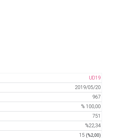
UD19
2019/05/20
967
% 100,00
751
%22,34
15
(%2,00)