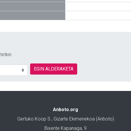
tetkin
EGIN ALDERAKETA
Anboto.org
Gertuko Koop S., Gizarte Ekimenekoa (Anboto)
Bixente Kapanaga, 9