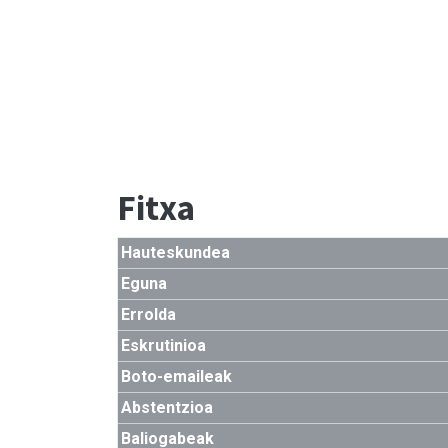
Fitxa
Hauteskundea
Eguna
Errolda
Eskrutinioa
Boto-emaileak
Abstentzioa
Baliogabeak