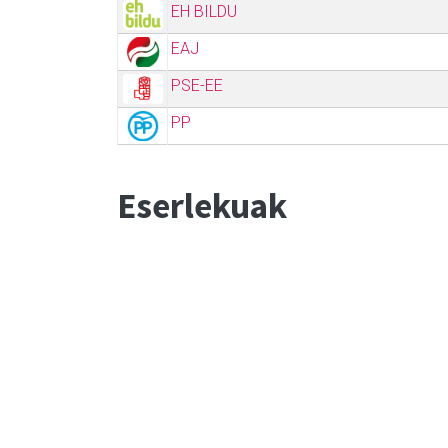
EH BILDU
EAJ
PSE-EE
PP
Eserlekuak