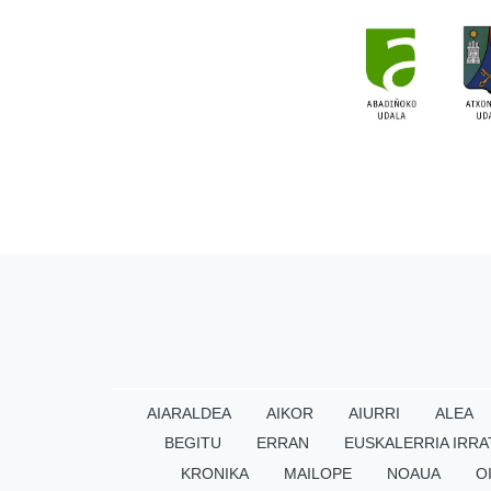
AIARALDEA
AIKOR
AIURRI
ALEA
BEGITU
ERRAN
EUSKALERRIA IRRA
KRONIKA
MAILOPE
NOAUA
O