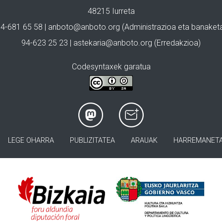
48215 Iurreta
4-681 65 58 |
anboto@anboto.org
(Administrazioa eta banaket
94-623 25 23 |
astekaria@anboto.org
(Erredakzioa)
Codesyntaxek garatua
LEGE OHARRA
PUBLIZITATEA
ARAUAK
HARREMANET