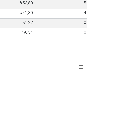
%53,80
5
%41,30
4
%1,22
0
%0,54
0