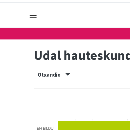
Udal hauteskun
Otxandio
EH BILDU