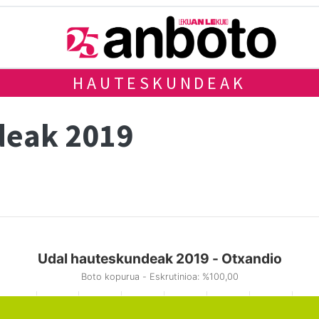
HAUTESKUNDEAK
deak 2019
Udal hauteskundeak 2019 - Otxandio
Boto kopurua - Eskrutinioa: %100,00