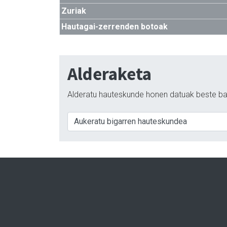
Zuriak
Hautagai-zerrenden botoak
Alderaketa
Alderatu hauteskunde honen datuak beste ba