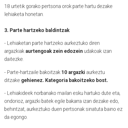
18 urtetik gorako pertsona orok parte hartu dezake
lehiaketa honetan.
3. Parte hartzeko baldintzak
- Lehiaketan parte hartzeko aurkeztuko diren
argazkiak
aurtengoak zein edozein
udakoak izan
daitezke.
- Parte-hartzaile bakoitzak
10 argazki
aurkeztu
ditzake
gehienez. Kategoria bakoitzeko bost.
- Lehiakideek norbanako mailan esku hartuko dute eta,
ondorioz, argazki batek egile bakarra izan dezake edo,
behintzat, aurkeztuko duen pertsonak sinatuta baino ez
da egongo.