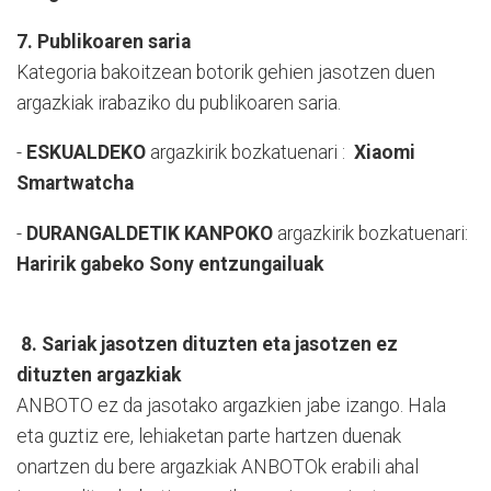
7. Publikoaren saria
Kategoria bakoitzean botorik gehien jasotzen duen
argazkiak irabaziko du publikoaren saria.
-
ESKUALDEKO
argazkirik bozkatuenari :
Xiaomi
Smartwatcha
-
DURANGALDETIK KANPOKO
argazkirik bozkatuenari:
Haririk gabeko Sony entzungailuak
8. Sariak jasotzen dituzten eta jasotzen ez
dituzten argazkiak
ANBOTO ez da jasotako argazkien jabe izango. Hala
eta guztiz ere, lehiaketan parte hartzen duenak
onartzen du bere argazkiak ANBOTOk erabili ahal