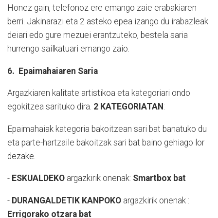
Honez gain, telefonoz ere emango zaie erabakiaren
berri. Jakinarazi eta 2 asteko epea izango du irabazleak
deiari edo gure mezuei erantzuteko, bestela saria
hurrengo sailkatuari emango zaio.
6. Epaimahaiaren Saria
Argazkiaren kalitate artistikoa eta kategoriari ondo
egokitzea sarituko dira.
2 KATEGORIATAN
:
Epaimahaiak kategoria bakoitzean sari bat banatuko du
eta parte-hartzaile bakoitzak sari bat baino gehiago lor
dezake.
-
ESKUALDEKO
argazkirik onenak:
Smartbox bat
-
DURANGALDETIK KANPOKO
argazkirik onenak :
Errigorako otzara bat