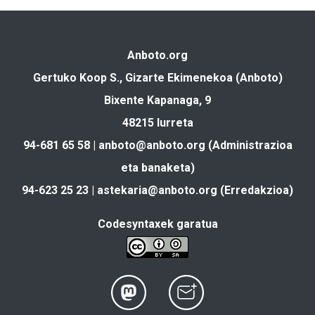
Anboto.org
Gertuko Koop S., Gizarte Ekimenekoa (Anboto)
Bixente Kapanaga, 9
48215 Iurreta
94-681 65 58 |
anboto@anboto.org
(Administrazioa
eta banaketa)
94-623 25 23 |
astekaria@anboto.org
(Erredakzioa)
Codesyntaxek garatua