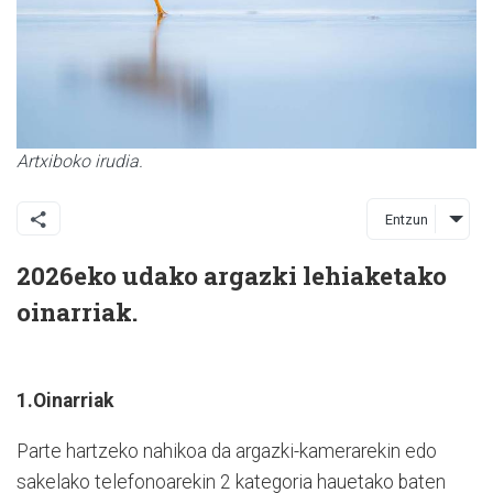
Artxiboko irudia.
Entzun
2026eko udako argazki lehiaketako
oinarriak.
1.Oinarriak
Parte hartzeko nahikoa da argazki-kamerarekin edo
sakelako telefonoarekin 2 kategoria hauetako baten