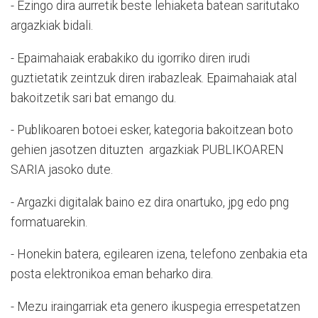
- Ezingo dira aurretik beste lehiaketa batean saritutako
argazkiak bidali.
- Epaimahaiak erabakiko du igorriko diren irudi
guztietatik zeintzuk diren irabazleak. Epaimahaiak atal
bakoitzetik sari bat emango du.
- Publikoaren botoei esker, kategoria bakoitzean boto
gehien jasotzen dituzten argazkiak PUBLIKOAREN
SARIA jasoko dute.
- Argazki digitalak baino ez dira onartuko, jpg edo png
formatuarekin.
- Honekin batera, egilearen izena, telefono zenbakia eta
posta elektronikoa eman beharko dira.
- Mezu iraingarriak eta genero ikuspegia errespetatzen