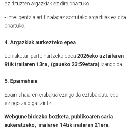
ez dituzten argazkiak ez dira onartuko.
- Inteligentzia artifizialagaz sortutako argazkiak ez dira
onartuko.
4. Argazkiak aurkezteko epea
Lehiaketan parte hartzeko epea
2026eko uztailaren
9tik irailaren 13ra , (gaueko 23:59etara)
izango da.
5. Epaimahaia
Epaimahaiaren erabakia ezingo da eztabaidatu edo
ezingo zaio gaitziritzi.
Webgune bidezko bozketa, publikoaren saria
aukeratzeko, irailaren 14tik irailaren 21era.