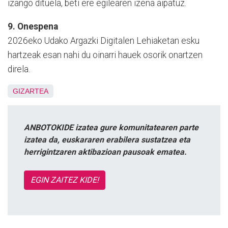
izango dituela, beti ere egilearen izena aipatuz.
9. Onespena
2026eko Udako Argazki Digitalen Lehiaketan esku
hartzeak esan nahi du oinarri hauek osorik onartzen
direla.
GIZARTEA
ANBOTOKIDE izatea gure komunitatearen parte
izatea da, euskararen erabilera sustatzea eta
herrigintzaren aktibazioan pausoak ematea.
EGIN ZAITEZ KIDE!