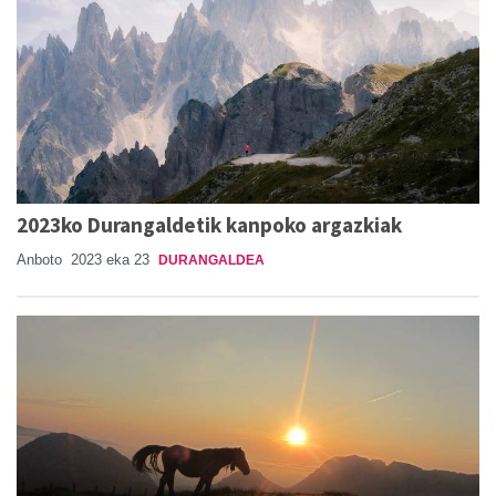
2023ko Durangaldetik kanpoko argazkiak
Anboto
2023 eka 23
DURANGALDEA