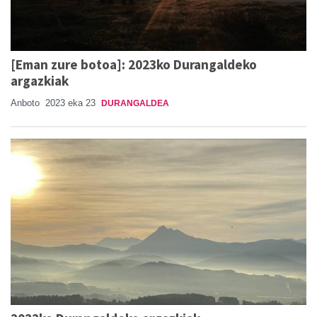
[Eman zure botoa]: 2023ko Durangaldeko
argazkiak
Anboto
2023 eka 23
DURANGALDEA