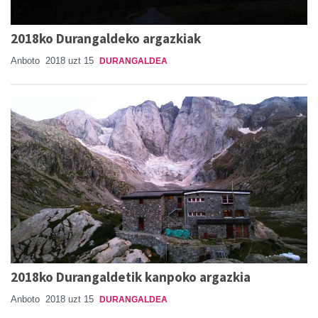
2018ko Durangaldeko argazkiak
Anboto
2018 uzt 15
DURANGALDEA
2018ko Durangaldetik kanpoko argazkia
Anboto
2018 uzt 15
DURANGALDEA