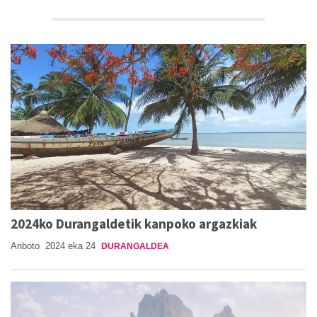
2024ko Durangaldetik kanpoko argazkiak
Anboto
2024 eka 24
DURANGALDEA