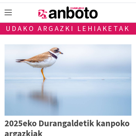
UDAKO ARGAZKI LEHIAKETAK
2025eko Durangaldetik kanpoko
argazkiak