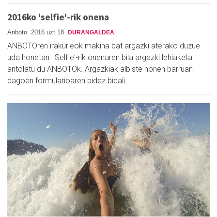
2016ko 'selfie'-rik onena
Anboto
2016 uzt 18
DURANGALDEA
ANBOTOren irakurleok makina bat argazki aterako duzue
uda honetan. 'Selfie'-rik onenaren bila argazki lehiaketa
antolatu du ANBOTOk. Argazkiak albiste honen barruan
dagoen formularioaren bidez bidali…