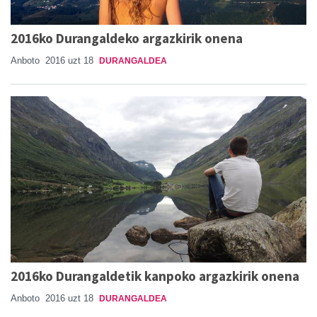
2016ko Durangaldeko argazkirik onena
Anboto
2016 uzt 18
DURANGALDEA
2016ko Durangaldetik kanpoko argazkirik onena
Anboto
2016 uzt 18
DURANGALDEA