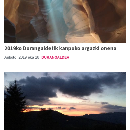
2019ko Durangaldetik kanpoko argazki onena
Anboto
2019 eka 28
DURANGALDEA