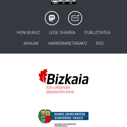
HONI BURUZ
LEGE OHARRA
PUBLIZITATEA
ARAUAK
HARREMANETARAKO
RSS