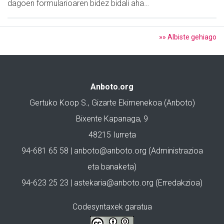
dagoen formularioaren bidez bidali aha…
»» Albiste gehiago
Anboto.org
Gertuko Koop S., Gizarte Ekimenekoa (Anboto)
Bixente Kapanaga, 9
48215 Iurreta
94-681 65 58 |
anboto@anboto.org
(Administrazioa
eta banaketa)
94-623 25 23 |
astekaria@anboto.org
(Erredakzioa)
Codesyntaxek garatua