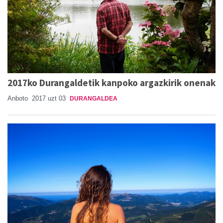
2017ko Durangaldetik kanpoko argazkirik onenak
Anboto
2017 uzt 03
DURANGALDEA