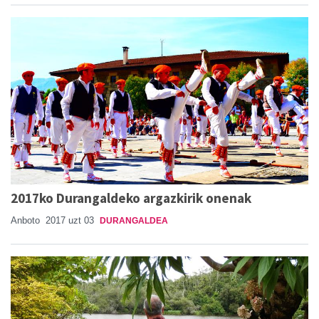
2017ko Durangaldeko argazkirik onenak
Anboto
2017 uzt 03
DURANGALDEA