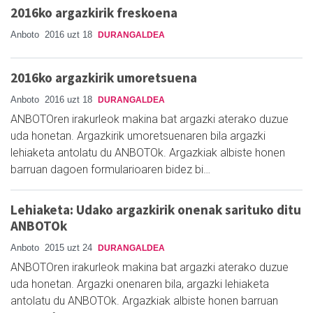
2016ko argazkirik freskoena
Anboto
2016 uzt 18
DURANGALDEA
2016ko argazkirik umoretsuena
Anboto
2016 uzt 18
DURANGALDEA
ANBOTOren irakurleok makina bat argazki aterako duzue
uda honetan. Argazkirik umoretsuenaren bila argazki
lehiaketa antolatu du ANBOTOk. Argazkiak albiste honen
barruan dagoen formularioaren bidez bi…
Lehiaketa: Udako argazkirik onenak sarituko ditu
ANBOTOk
Anboto
2015 uzt 24
DURANGALDEA
ANBOTOren irakurleok makina bat argazki aterako duzue
uda honetan. Argazki onenaren bila, argazki lehiaketa
antolatu du ANBOTOk. Argazkiak albiste honen barruan