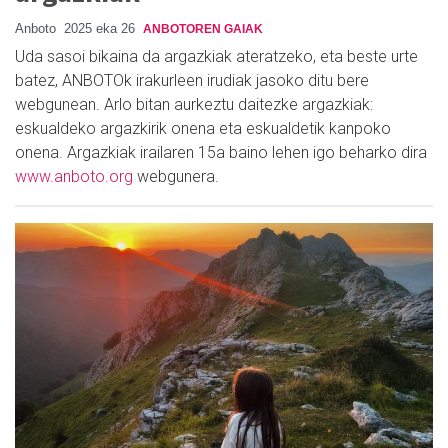
Anboto
2025 eka 26
ANBOTOREN GAIAK
Uda sasoi bikaina da argazkiak ateratzeko, eta beste urte
batez, ANBOTOk irakurleen irudiak jasoko ditu bere
webgunean. Arlo bitan aurkeztu daitezke argazkiak:
eskualdeko argazkirik onena eta eskualdetik kanpoko
onena. Argazkiak irailaren 15a baino lehen igo beharko dira
www.anboto.org
webgunera.