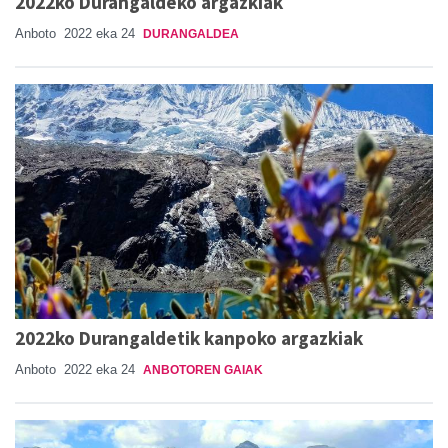
2022ko Durangaldeko argazkiak
Anboto
2022 eka 24
DURANGALDEA
2022ko Durangaldetik kanpoko argazkiak
Anboto
2022 eka 24
ANBOTOREN GAIAK