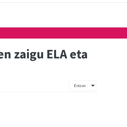
en zaigu ELA eta
Entzun