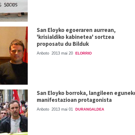
San Eloyko egoeraren aurrean,
'krisialdiko kabinetea' sortzea
proposatu du Bilduk
Anboto
2013 mai 20
ELORRIO
San Eloyko borroka, langileen egunek
manifestazioan protagonista
Anboto
2013 mai 01
DURANGALDEA