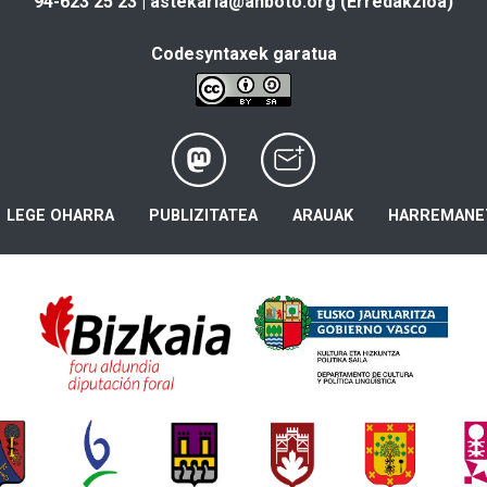
94-623 25 23 |
astekaria@anboto.org
(Erredakzioa)
Codesyntaxek garatua
LEGE OHARRA
PUBLIZITATEA
ARAUAK
HARREMANE