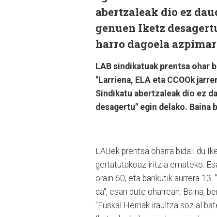
abertzaleak dio ez dau
genuen Iketz desagertu
harro dagoela azpimar
LAB sindikatuak prentsa ohar b
"Larriena, ELA eta CCOOk jarrer
Sindikatu abertzaleak dio ez d
desagertu" egin delako. Baina 
LABek prentsa oharra bidali du Ik
gertatutakoaz iritzia emateko. Es
orain 60, eta barikutik aurrera 1
da", esan dute oharrean. Baina, b
"Euskal Herriak iraultza sozial ba