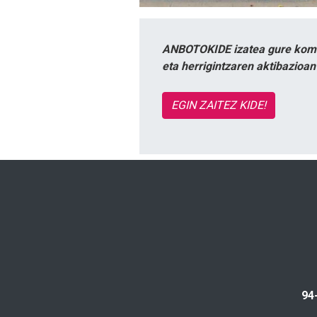
ANBOTOKIDE izatea gure komun
eta herrigintzaren aktibazioa
EGIN ZAITEZ KIDE!
94