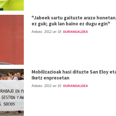
"Jabeek sartu gaituzte arazo honetan
ez guk; guk lan baino ez dugu egin"
Anboto
2012 urr 18
DURANGALDEA
Mobilizazioak hasi dituzte San Eloy et
Iketz enpresetan
Anboto
2012 urr 10
DURANGALDEA