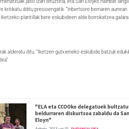
mehatxuak jaso izan dituztela, eta San Eloyko hainbat langi
kritikatu dditu presioengatik: "Inbertsore berriaren aurrean
Iketzeko plantillak bere eskubideen alde borrokatzea galara
ak alderatu ditu: "Iketzen gutxieneko eskubide batzuk eduk
ira".
"ELA eta CCOOko delegatuek bultzatu
beldurraren diskurtsoa zabaldu da Sa
Eloyn"
Anboto
2013 uzt 01