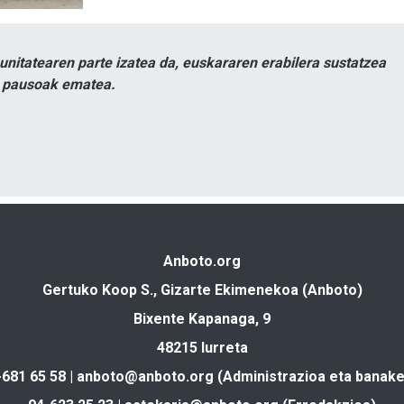
itatearen parte izatea da, euskararen erabilera sustatzea
n pausoak ematea.
Anboto.org
Gertuko Koop S., Gizarte Ekimenekoa (Anboto)
Bixente Kapanaga, 9
48215 Iurreta
-681 65 58 |
anboto@anboto.org
(Administrazioa eta banake