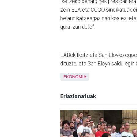
Iketzeko beharginek presioak era 
zein ELA eta CCOO sindikatuak ere 
belaunikatzeagaz nahikoa ez, eta 
gura izan dute".
LABek Iketz eta San Eloyko egoer
dituzte, eta San Eloyn saldu egin d
EKONOMIA
Erlazionatuak