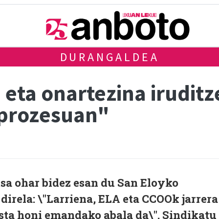
DURANGALDEA
 eta onartezina iruditz
prozesuan"
sa ohar bidez esan du San Eloyko
direla: \"Larriena, ELA eta CCOOk jarrera
ista honi emandako abala da\". Sindikatu