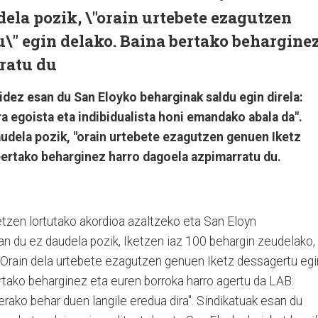
dela pozik, \"orain urtebete ezagutzen
\" egin delako. Baina bertako behargine
ratu du
idez esan du San Eloyko beharginak saldu egin direla:
a egoista eta indibidualista honi emandako abala da".
audela pozik, "orain urtebete ezagutzen genuen Iketz
bertako beharginez harro dagoela azpimarratu du.
etzen lortutako akordioa azaltzeko eta San Eloyn
an du ez daudela pozik, Iketzen iaz 100 behargin zeudelako,
3. "Orain dela urtebete ezagutzen genuen Iketz dessagertu egi
ertako beharginez eta euren borroka harro agertu da LAB:
terako behar duen langile eredua dira". Sindikatuak esan du