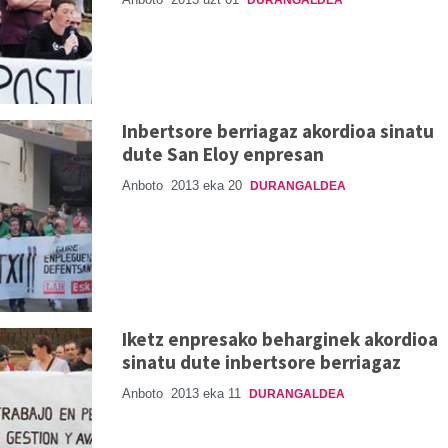
DURANGALDEA
Inbertsore berriagaz akordioa sinatu
dute San Eloy enpresan
Anboto
2013 eka 20
DURANGALDEA
Iketz enpresako beharginek akordioa
sinatu dute inbertsore berriagaz
Anboto
2013 eka 11
DURANGALDEA