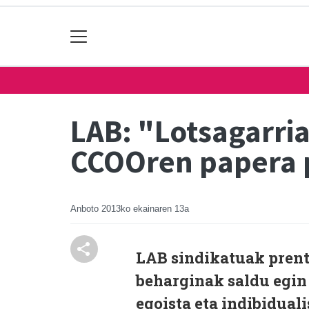
LAB: "Lotsagarria
CCOOren papera 
Anboto
2013ko ekainaren 13a
LAB sindikatuak prent
beharginak saldu egin 
egoista eta indibidual