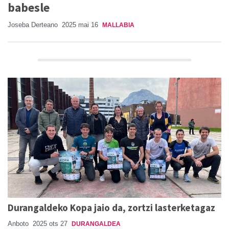
babesle
Joseba Derteano
2025 mai 16
MALLABIA
Durangaldeko Kopa jaio da, zortzi lasterketagaz
Anboto
2025 ots 27
DURANGALDEA