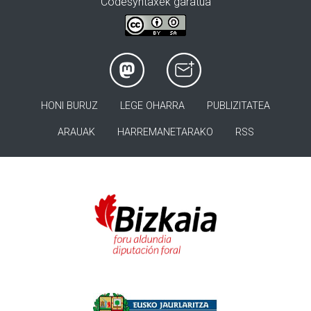
Codesyntaxek garatua
HONI BURUZ
LEGE OHARRA
PUBLIZITATEA
ARAUAK
HARREMANETARAKO
RSS