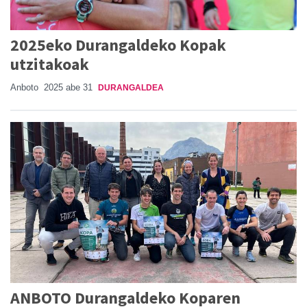
2025eko Durangaldeko Kopak
utzitakoak
Anboto
2025 abe 31
DURANGALDEA
ANBOTO Durangaldeko Koparen