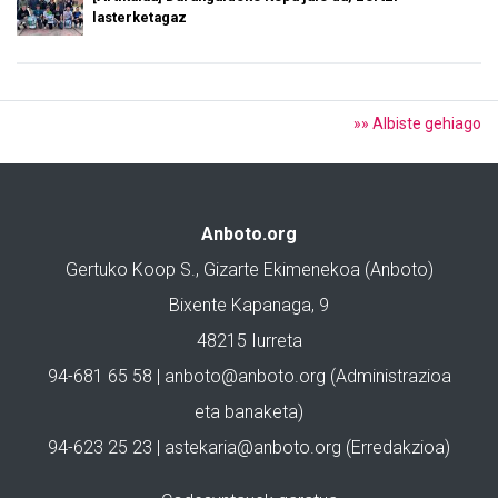
lasterketagaz
»» Albiste gehiago
Anboto.org
Gertuko Koop S., Gizarte Ekimenekoa (Anboto)
Bixente Kapanaga, 9
48215 Iurreta
94-681 65 58 |
anboto@anboto.org
(Administrazioa
eta banaketa)
94-623 25 23 |
astekaria@anboto.org
(Erredakzioa)