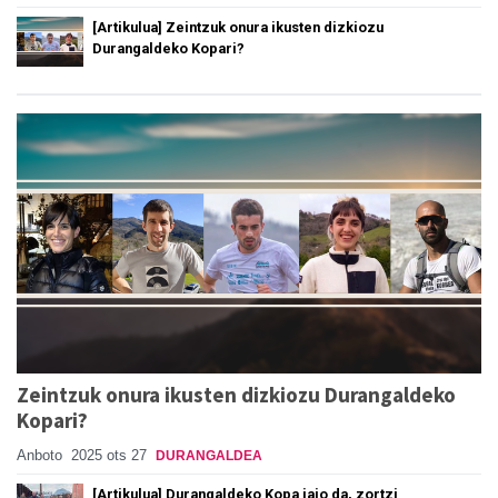
[Artikulua] Zeintzuk onura ikusten dizkiozu
Durangaldeko Kopari?
Zeintzuk onura ikusten dizkiozu Durangaldeko
Kopari?
Anboto
2025 ots 27
DURANGALDEA
[Artikulua] Durangaldeko Kopa jaio da, zortzi