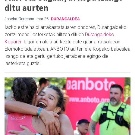
ditu aurten
Joseba Derteano
mar 26
DURANGALDEA
Iazko estreinaldi arrakastatsuaren ondoren, Durangaldeko
zortzi mendi lasterketak biltzen dituen
Durangaldeko
Koparen
bigarren aldia aurkeztu dute gaur arratsaldean
Elorrioko udaletxean. ANBOTO aurten ere Kopako babeslea
izango da eta gertu-gertuko jarraipena egingo die
lasterketa guztiei.