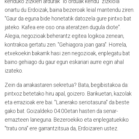
kenduko zizkien ardurak "lo orduak kendu" zizkiola
onartu du Erdoizak, baina bezeroak leial mantendu ziren.
"Gaur da eguna bide honetatik datozela gure pintxo bat
jateko. Kafea ere oso ona ateratzen dugula diote".
Alegia, negozioak beherantz egitea logikoa zenean,
kontrakoa gertatu zen. "Gehiagora joan gara". Horrela,
etxekoekin bakarrik hasi zen negozioak, enplegatu bat
baino gehiago du gaur egun eskariari aurre egin ahal
izateko.
Zein da arrakastaren sekretua? Bata, begibistakoa da:
pintxoz betetako hiru apal, goizero. Barikuetan, kazolak
eta errazioak ere bai. "Lanerako seriotasuna" da beste
gako bat. Goizaldeko 04:00etan hasten da senar-
emazteen laneguna. Bezeroekiko eta enplegatuekiko
"tratu ona" ere garrantzitsua da, Erdoizaren ustez.