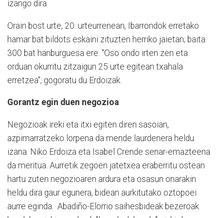
izango dira.
Orain bost urte, 20. urteurrenean, Ibarrondok erretako
hamar bat bildots eskaini zituzten herriko jaietan; baita
300 bat hanburguesa ere. "Oso ondo irten zen eta
orduan okurritu zitzaigun 25 urte egitean txahala
erretzea", gogoratu du Erdoizak.
Gorantz egin duen negozioa
Negozioak ireki eta itxi egiten diren sasoian,
azpimarratzeko lorpena da mende laurdenera heldu
izana. Niko Erdoiza eta Isabel Crende senar-emazteena
da meritua. Aurretik zegoen jatetxea eraberritu ostean
hartu zuten negozioaren ardura eta osasun onarakin
heldu dira gaur egunera, bidean aurkitutako oztopoei
aurre eginda. Abadiño-Elorrio saihesbideak bezeroak