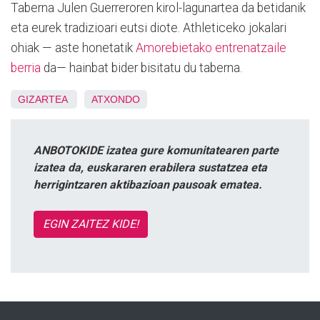
Taberna Julen Guerreroren kirol-lagunartea da betidanik
eta eurek tradizioari eutsi diote. Athleticeko jokalari
ohiak — aste honetatik
Amorebietako entrenatzaile
berria
da— hainbat bider bisitatu du taberna.
GIZARTEA
ATXONDO
ANBOTOKIDE izatea gure komunitatearen parte
izatea da, euskararen erabilera sustatzea eta
herrigintzaren aktibazioan pausoak ematea.
EGIN ZAITEZ KIDE!