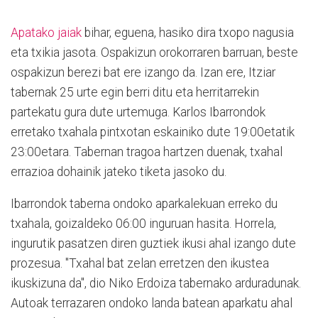
Apatako jaiak
bihar, eguena, hasiko dira txopo nagusia
eta txikia jasota. Ospakizun orokorraren barruan, beste
ospakizun berezi bat ere izango da. Izan ere, Itziar
tabernak 25 urte egin berri ditu eta herritarrekin
partekatu gura dute urtemuga. Karlos Ibarrondok
erretako txahala pintxotan eskainiko dute 19:00etatik
23:00etara. Tabernan tragoa hartzen duenak, txahal
errazioa dohainik jateko tiketa jasoko du.
Ibarrondok taberna ondoko aparkalekuan erreko du
txahala, goizaldeko 06:00 inguruan hasita. Horrela,
ingurutik pasatzen diren guztiek ikusi ahal izango dute
prozesua. "Txahal bat zelan erretzen den ikustea
ikuskizuna da", dio Niko Erdoiza tabernako arduradunak.
Autoak terrazaren ondoko landa batean aparkatu ahal