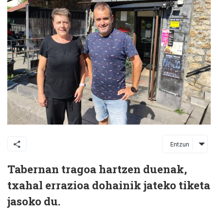
Entzun
Tabernan tragoa hartzen duenak,
txahal errazioa dohainik jateko tiketa
jasoko du.