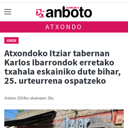
ATXONDO
#0KM
Atxondoko Itziar tabernan
Karlos Ibarrondok erretako
txahala eskainiko dute bihar,
25. urteurrena ospatzeko
Anboto
2024ko ekainaren 26a