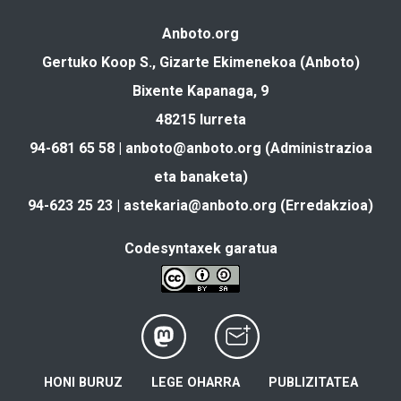
Anboto.org
Gertuko Koop S., Gizarte Ekimenekoa (Anboto)
Bixente Kapanaga, 9
48215 Iurreta
94-681 65 58 |
anboto@anboto.org
(Administrazioa
eta banaketa)
94-623 25 23 |
astekaria@anboto.org
(Erredakzioa)
Codesyntaxek garatua
HONI BURUZ
LEGE OHARRA
PUBLIZITATEA