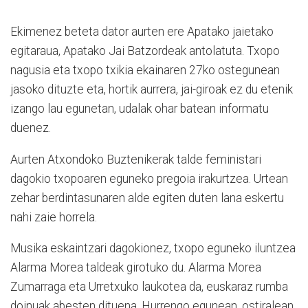
Ekimenez beteta dator aurten ere Apatako jaietako
egitaraua, Apatako Jai Batzordeak antolatuta. Txopo
nagusia eta txopo txikia ekainaren 27ko ostegunean
jasoko dituzte eta, hortik aurrera, jai-giroak ez du etenik
izango lau egunetan, udalak ohar batean informatu
duenez.
Aurten Atxondoko Buztenikerak talde feministari
dagokio txopoaren eguneko pregoia irakurtzea. Urtean
zehar berdintasunaren alde egiten duten lana eskertu
nahi zaie horrela.
Musika eskaintzari dagokionez, txopo eguneko iluntzea
Alarma Morea taldeak girotuko du. Alarma Morea
Zumarraga eta Urretxuko laukotea da, euskaraz rumba
doinuak abesten dituena. Hurrengo egunean, ostiralean,