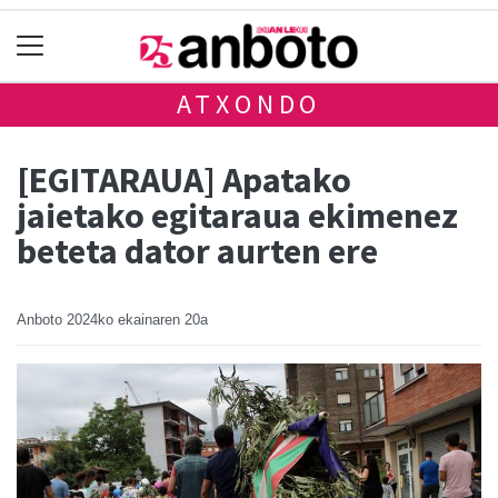
ATXONDO
[EGITARAUA] Apatako
jaietako egitaraua ekimenez
beteta dator aurten ere
Anboto
2024ko ekainaren 20a