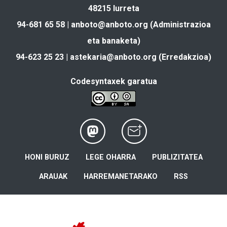
48215 Iurreta
94-681 65 58 |
anboto@anboto.org
(Administrazioa
eta banaketa)
94-623 25 23 |
astekaria@anboto.org
(Erredakzioa)
Codesyntaxek garatua
HONI BURUZ
LEGE OHARRA
PUBLIZITATEA
ARAUAK
HARREMANETARAKO
RSS