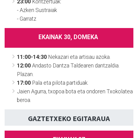
23:00
Kontzertuak:
- Azken Sustraiak
- Garratz
EKAINAK 30, DOMEKA
11:00-14:30
Nekazari eta artisau azoka.
12:00
Andasto Dantza Taldearen dantzaldia.
Plazan.
17:00
Pala eta pilota partiduak.
Jaien Agurra, txopoa bota eta ondoren Txokolatea
beroa.
GAZTETXEKO EGITARAUA