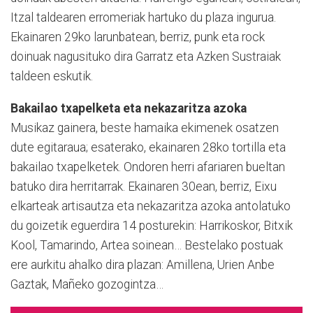
Itzal taldearen erromeriak hartuko du plaza ingurua.
Ekainaren 29ko larunbatean, berriz, punk eta rock
doinuak nagusituko dira Garratz eta Azken Sustraiak
taldeen eskutik.
Bakailao txapelketa eta nekazaritza azoka
Musikaz gainera, beste hamaika ekimenek osatzen
dute egitaraua; esaterako, ekainaren 28ko tortilla eta
bakailao txapelketek. Ondoren herri afariaren bueltan
batuko dira herritarrak. Ekainaren 30ean, berriz, Eixu
elkarteak artisautza eta nekazaritza azoka antolatuko
du goizetik eguerdira 14 posturekin: Harrikoskor, Bitxik
Kool, Tamarindo, Artea soinean… Bestelako postuak
ere aurkitu ahalko dira plazan: Amillena, Urien Anbe
Gaztak, Mañeko gozogintza…