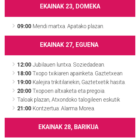
EKAINAK 23, DOMEKA
09:00
Mendi martxa. Apatako plazan.
EKAINAK 27, EGUENA
12:00
Jubilauen luntxa. Soziedadean.
18:00
Txopo txikiaren apainketa. Gaztetxean
19:00
Kalejira trikitilariekin, Gaztetxetik hasita.
20:00
Txopoen altxaketa eta pregoia.
Taloak plazan, Atxondoko talogileen eskutik
21:00
Kontzertua: Alarma Morea.
EKAINAK 28, BARIKUA