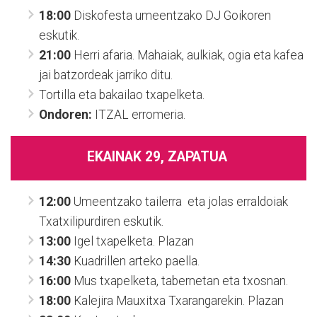
18:00
Diskofesta umeentzako DJ Goikoren
eskutik.
21:00
Herri afaria. Mahaiak, aulkiak, ogia eta kafea
jai batzordeak jarriko ditu.
Tortilla eta bakailao txapelketa.
Ondoren:
ITZAL erromeria.
EKAINAK 29, ZAPATUA
12:00
Umeentzako tailerra eta jolas erraldoiak
Txatxilipurdiren eskutik.
13:00
Igel txapelketa. Plazan
14:30
Kuadrillen arteko paella.
16:00
Mus txapelketa, tabernetan eta txosnan.
18:00
Kalejira Mauxitxa Txarangarekin. Plazan