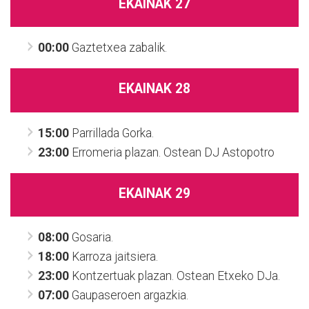
EKAINAK 27
00:00
Gaztetxea zabalik.
EKAINAK 28
15:00
Parrillada Gorka.
23:00
Erromeria plazan. Ostean DJ Astopotro
EKAINAK 29
08:00
Gosaria.
18:00
Karroza jaitsiera.
23:00
Kontzertuak plazan. Ostean Etxeko DJa.
07:00
Gaupaseroen argazkia.