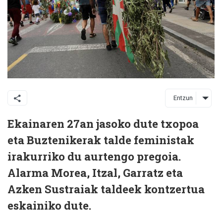
Entzun
Ekainaren 27an jasoko dute txopoa
eta Buztenikerak talde feministak
irakurriko du aurtengo pregoia.
Alarma Morea, Itzal, Garratz eta
Azken Sustraiak taldeek kontzertua
eskainiko dute.