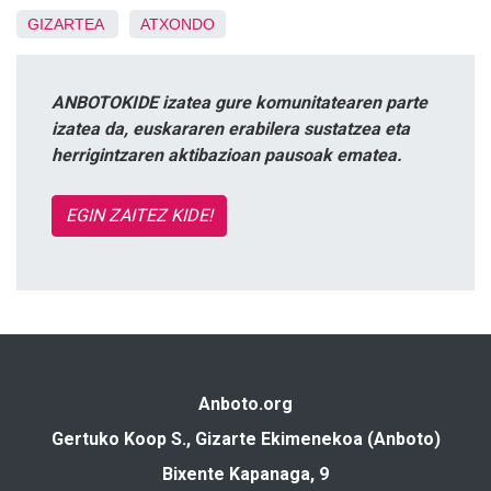
GIZARTEA
ATXONDO
ANBOTOKIDE izatea gure komunitatearen parte
izatea da, euskararen erabilera sustatzea eta
herrigintzaren aktibazioan pausoak ematea.
EGIN ZAITEZ KIDE!
Anboto.org
Gertuko Koop S., Gizarte Ekimenekoa (Anboto)
Bixente Kapanaga, 9